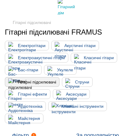
Гітарні підсилювачі
Гітарні підсилювачі FRAMUS
Електрогітари
Акустичні гітари
Електроакустичні гітари
Класичні гітари
Бас-гітари
Укулеле
Гітарні підсилювачі
Струни
Гітарні ефекти
Аксесуари
Аудіотехніка
Клавішні інструменти
Майстерня
Фільтр
За популярністю
1