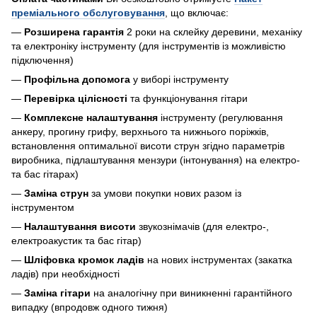
преміального обслуговування
, що включає:
—
Розширена гарантія
2 роки на склейку деревини, механіку
та електроніку інструменту (для інструментів із можливістю
підключення)
—
Профільна допомога
у виборі інструменту
—
Перевірка цілісності
та функціонування гітари
—
Комплексне налаштування
інструменту (регулювання
анкеру, прогину грифу, верхнього та нижнього поріжків,
встановлення оптимальної висоти струн згідно параметрів
виробника, підлаштування мензури (інтонування) на електро-
та бас гітарах)
—
Заміна струн
за умови покупки нових разом із
інструментом
—
Налаштування висоти
звукознімачів (для електро-,
електроакустик та бас гітар)
—
Шліфовка кромок ладів
на нових інструментах (закатка
ладів) при необхідності
—
Заміна гітари
на аналогічну при виникненні гарантійного
випадку (впродовж одного тижня)