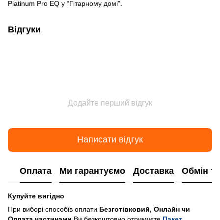
Platinum Pro EQ у “Гітарному домі”.
Відгуки
Додайте перший відгук
Написати відгук
Оплата
Ми гарантуємо
Доставка
Обмін т
Купуйте вигідно
При виборі способів оплати
Безготівковий, Онлайн чи
Оплата частинами
Ви безкоштовно отримуєте
Пакет