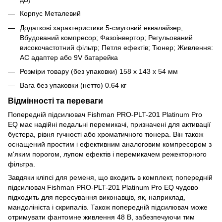
Корпус Металевий
Додаткові характеристики 5-смуговий еквалайзер;
Вбудований компресор; Фазоінвертор; Регульований
високочастотний фільтр; Петля ефектів; Тюнер; Живлення:
AC адаптер або 9V батарейка
Розміри товару (без упаковки) 158 x 143 x 54 мм
Вага без упаковки (нетто) 0.64 кг
Відмінності та переваги
Попередній підсилювач Fishman PRO-PLT-201 Platinum Pro
EQ має надійні педальні перемикачі, призначені для активації
бустера, рівня гучності або хроматичного тюнера. Він також
оснащений простим і ефективним аналоговим компресором з
м'яким порогом, лупом ефектів і перемикачем режекторного
фільтра.
Завдяки кліпсі для ременя, що входить в комплект, попередній
підсилювач Fishman PRO-PLT-201 Platinum Pro EQ чудово
підходить для пересування виконавців, як, наприклад,
мандолініста і скрипалів. Також попередній підсилювач може
отримувати фантомне живлення 48 В, забезпечуючи тим