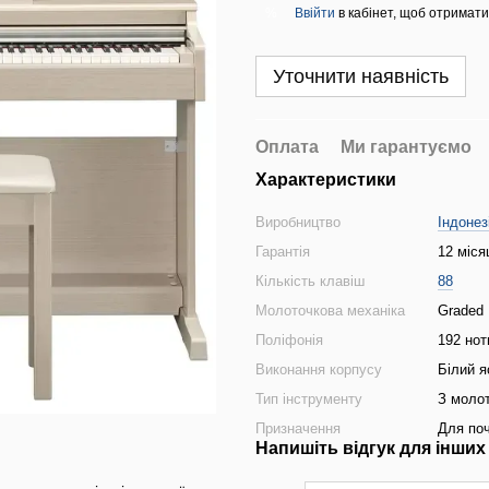
Ввійти
в кабінет, щоб отримати
%
Уточнити наявність
Оплата
Ми гарантуємо
Характеристики
Виробництво
Індонез
Гарантія
12 міся
Кількість клавіш
88
Молоточкова механіка
Graded
Поліфонія
192 нот
Виконання корпусу
Білий я
Тип інструменту
З моло
Призначення
Для поч
Напишіть відгук для інших