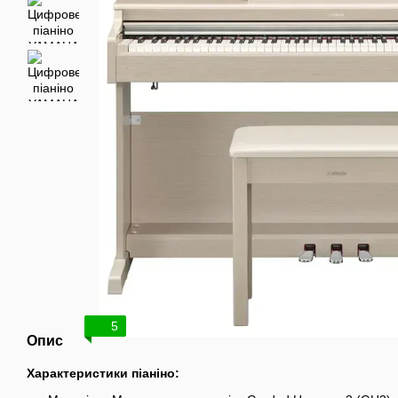
5
Опис
Характеристики піаніно: