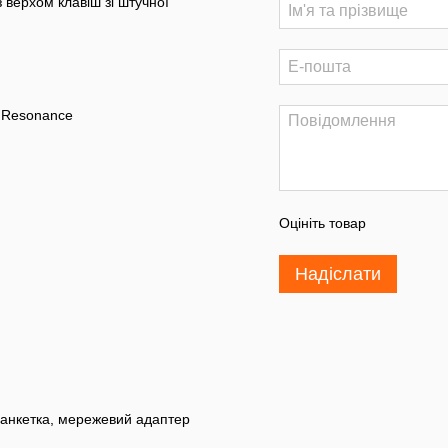
верхом клавіш зі штучної
r Resonance
Оцініть товар
Надіслати
банкетка, мережевий адаптер