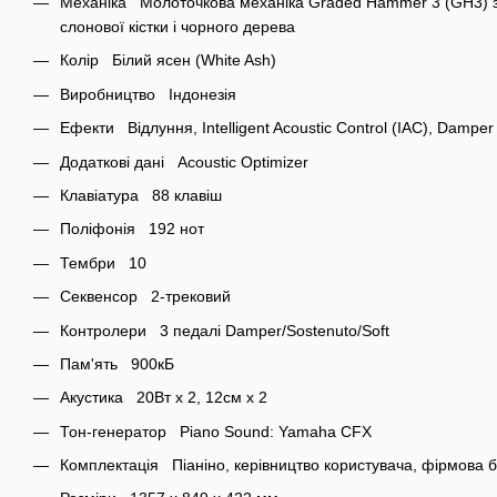
Механіка Молоточкова механіка Graded Hammer 3 (GH3) з 
слонової кістки і чорного дерева
Колір Білий ясен (White Ash)
Виробництво Індонезія
Ефекти Відлуння, Intelligent Acoustic Control (IAC), Dampe
Додаткові дані Acoustic Optimizer
Клавіатура 88 клавіш
Поліфонія 192 нот
Тембри 10
Секвенсор 2-трековий
Контролери 3 педалі Damper/Sostenuto/Soft
Пам'ять 900кБ
Акустика 20Вт x 2, 12см x 2
Тон-генератор Piano Sound: Yamaha CFX
Комплектація Піаніно, керівництво користувача, фірмова 