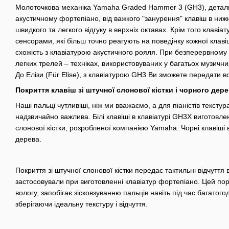
Молоточкова механіка Yamaha Graded Hammer 3 (GH3), детальн
акустичному фортепіано, від важкого "занурення" клавіш в нижн
швидкого та легкого відгуку в верхніх октавах. Крім того клав
сенсорами, які більш точно реагують на поведінку кожної клав
схожість з клавіатурою акустичного рояля. При безперервному 
легких трелей – техніках, використовуваних у багатьох музични
До Елізи (Für Elise), з клавіатурою GH3 Ви зможете передати вс
Покриття клавіш зі штучної слонової кістки і чорного дер
Наші пальці чутливіші, ніж ми вважаємо, а для піаністів тексту
надзвичайно важлива. Білі клавіші в клавіатурі GH3X виготовлен
слонової кістки, розробленої компанією Yamaha. Чорні клавіші 
дерева.
Покриття зі штучної слонової кістки передає тактильні відчуття в
застосовували при виготовленні клавіатур фортепіано. Цей по
вологу, запобігає зісковзуванню пальців навіть під час багатого
зберігаючи ідеальну текстуру і відчуття.