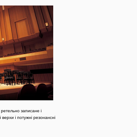
ретельно записане і
верхи і потужні резонансні