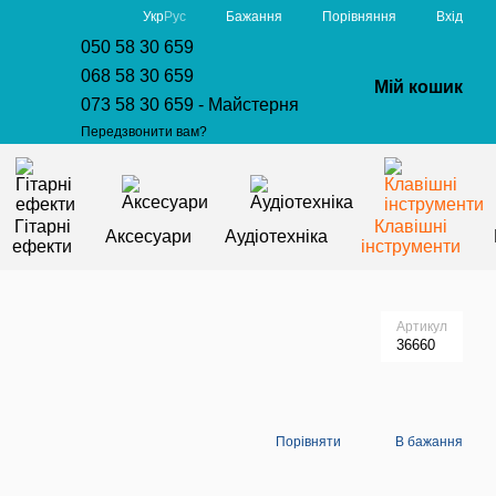
Порівняння
Укр
Рус
Бажання
Вхід
050 58 30 659
068 58 30 659
Мій кошик
073 58 30 659 - Майстерня
Передзвонити вам?
Гітарні
Клавішні
Аксесуари
Аудіотехніка
ефекти
інструменти
Артикул
36660
Порівняти
В бажання