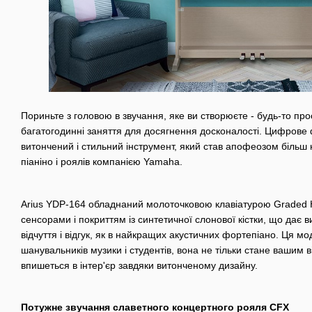
Пориньте з головою в звучання, яке ви створюєте - будь-то про
багатогодинні заняття для досягнення досконалості. Цифрове ф
витончений і стильний інструмент, який став апофеозом більш ні
піаніно і роялів компанією Yamaha.
Arius YDP-164 обладнаний молоточковою клавіатурою Graded
сенсорами і покриттям із синтетичної слонової кістки, що дає в
відчуття і відгук, як в найкращих акустичних фортепіано. Ця м
шанувальників музики і студентів, вона не тільки стане вашим 
впишеться в інтер'єр завдяки витонченому дизайну.
Потужне звучання славетного концертного рояля CFX