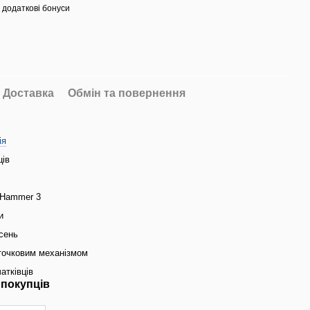
 додаткові бонуси
Доставка
Обмін та повернення
ія
ців
 Hammer 3
и
сень
точковим механізмом
атківців
 покупців