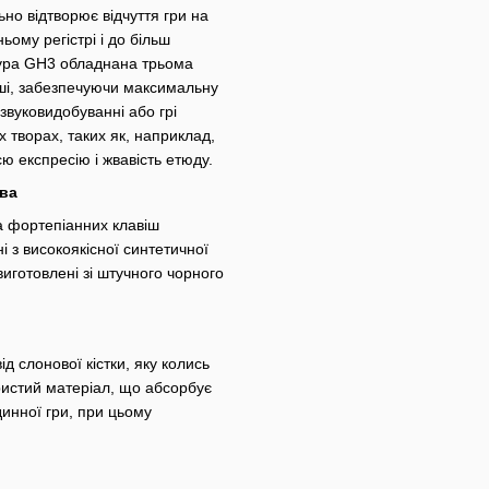
о відтворює відчуття гри на
ьому регістрі і до більш
іатура GH3 обладнана трьома
іші, забезпечуючи максимальну
звуковидобуванні або грі
х творах, таких як, наприклад,
ю експресію і жвавість етюду.
ева
ра фортепіанних клавіш
і з високоякісної синтетичної
виготовлені зі штучного чорного
ід слонової кістки, яку колись
ристий матеріал, що абсорбує
динної гри, при цьому