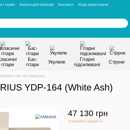
я і сервіс
Бонуси для покупців
Контакти
Угода користувача
Класичні
Бас-
Гітарні
Укулеле
Струни
гітари
гітари
підсилювачі
HA ARIUS YDP-164 (White Ash)
RIUS YDP-164 (White Ash)
47 130 грн
Уточнюйте наявність