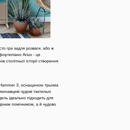
сто гра задля розваги, або ж
ортепіано Arius - це
ж столітньої історії створення
 Hammer 3, оснащеною трьома
иконавцеві чудові тактильні
одель ідеально підходить для
вірним помічником, а й чудово