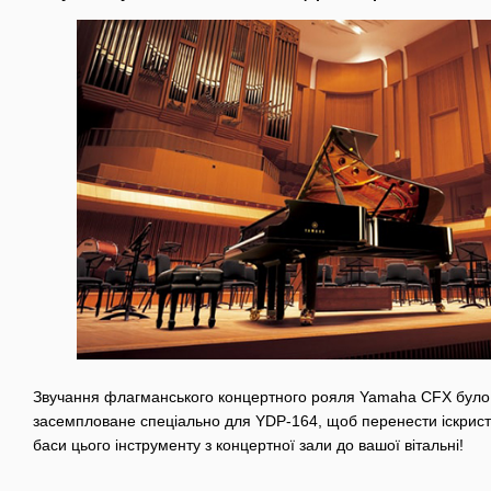
Звучання флагманського концертного рояля Yamaha CFX було 
засемпловане спеціально для YDP-164, щоб перенести іскристі 
баси цього інструменту з концертної зали до вашої вітальні!