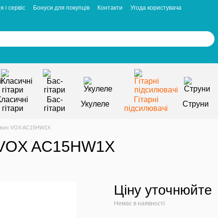
я і сервіс
Бонуси для покупців
Контакти
Угода користувача
Класичні
Бас-
Гітарні
Укулеле
Струни
гітари
гітари
підсилювачі
лювач VOX AC15HW1X
ч VOX AC15HW1X
Ціну уточнюйте
Немає в наявності