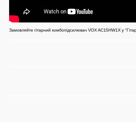
Замовляйте гітарний комбопідсилювач VOX AC15HW1X у “Гітар