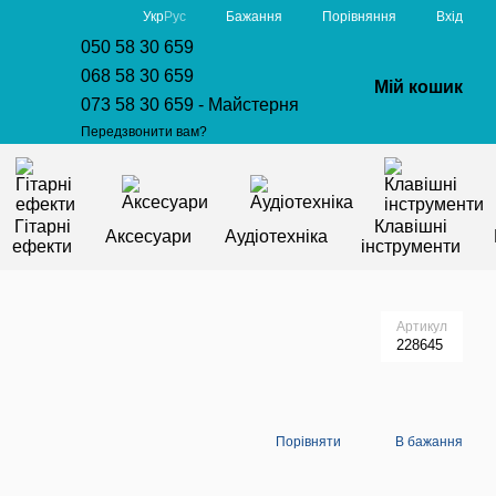
Порівняння
Укр
Рус
Бажання
Вхід
050 58 30 659
068 58 30 659
Мій кошик
073 58 30 659 - Майстерня
Передзвонити вам?
Гітарні
Клавішні
Аксесуари
Аудіотехніка
ефекти
інструменти
Артикул
228645
Порівняти
В бажання