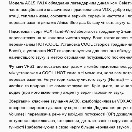
Модель AC15HW1X обладнана легендарним динаміком Celestion 
часто асоційовані з класичними підсилювачами VOX, добре від
атаці, теплим низам, соковитим верхнім середнім частотам і я
перевантаженні динамік Alnico Blue дає більшу чіткість звуку т
Підсилювачі серії VOX Hand-Wired зберігають традиційну 2-ка
перевантаження та каналом чистого звуку. Вони також доповне
перемикачем HOT/COOL. Установка COOL створює традиційний
Boost), а установка HOT використовується для повного обходу 
найчистішого звуку із метою отримання потужнішого посилення
Футсвіч VFS1, що постачається разом з комбопідсилювачем, 
між установками COOL і HOT саме в ті моменти, коли вам потр
перевантаження. Регулятори каналу чистого звуку (Normal) — ц
чистіше та природніше лампове звучання. Крім цього, на канал
додає (при його включенні) акцент у верхні гармоніки звуку.
Зберігаючи класичне звучання АС30, комбопідсилювач VOX AC
створенні широкого діапазону сцен і стилів. Додавання регулят
Volume) і перемикача режиму вихідної потужності (ОР) дозволяє
потужності підсилювача, створюючи, деталізованіше керування
гучності і забезпечуючи в свою чергу більше керування звуком.