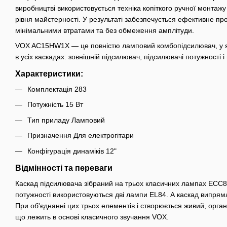
виробництві використовується техніка копіткого ручної монтаж
рівня майстерності. У результаті забезпечується ефективне пр
мінімальними втратами та без обмеження амплітуди.
VOX AC15HW1X — це повністю ламповий комбопідсилювач, у 
в усіх каскадах: зовнішній підсилювач, підсилювачі потужності і
Характеристики:
Комплектація 283
Потужність 15 Вт
Тип приладу Ламповий
Призначення Для електрогітари
Конфігурація динаміків 12"
Відмінності та переваги
Каскад підсилювача зібраний на трьох класичних лампах ECC8
потужності використовуються дві лампи EL84. А каскад випрям
При об'єднанні цих трьох елементів і створюється живий, орган
що лежить в основі класичного звучання VOX.