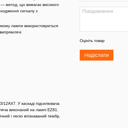
у — метод, що вимагає високого
оходження сигналу з
якому лампи використовуються
 випрямлячі.
Оцініть товар
Надіслати
3/12AX7. У каскаді підсилювача
ляча виконаний на лампі EZ81.
ічний і легко впізнаваний тембр,