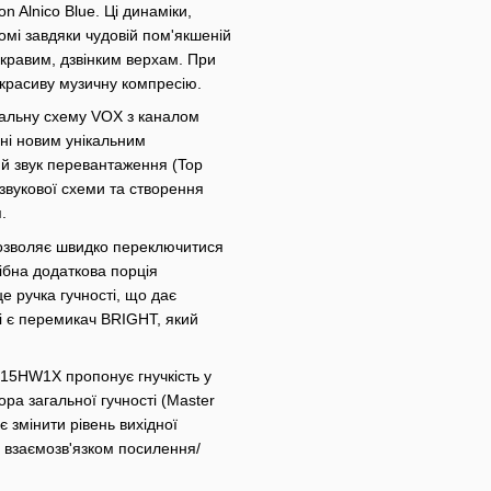
Alnico Blue. Ці динаміки,
омі завдяки чудовій пом'якшеній
скравим, дзвінким верхам. При
а красиву музичну компресію.
нальну схему VOX з каналом
ні новим унікальним
 звук перевантаження (Top
звукової схеми та створення
.
дозволяє швидко переключитися
ібна додаткова порція
е ручка гучності, що дає
і є перемикач BRIGHT, який
15HW1X пропонує гнучкість у
ора загальної гучності (Master
 змінити рівень вихідної
 взаємозв'язком посилення/