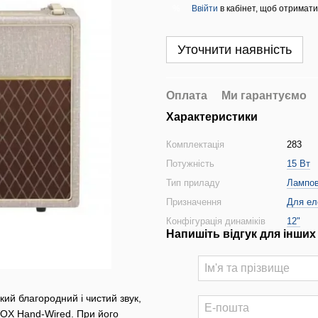
Ввійти
в кабінет, щоб отримати
%
Уточнити наявність
Оплата
Ми гарантуємо
Характеристики
Комплектація
283
Потужність
15 Вт
Тип приладу
Лампо
Призначення
Для ел
Конфігурація динаміків
12"
Напишіть відгук для інших
кий благородний і чистий звук,
VOX Hand-Wired. При його