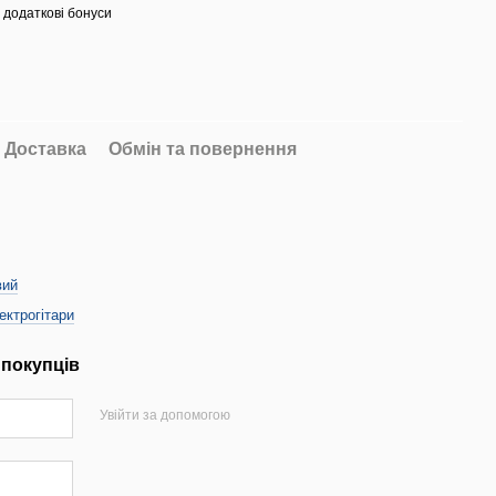
 додаткові бонуси
Доставка
Обмін та повернення
вий
ектрогітари
 покупців
Увійти за допомогою