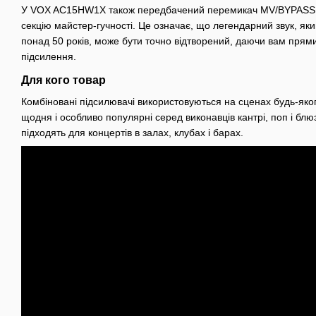
У VOX AC15HW1X також передбачений перемикач MV/BYPASS, я
секцію майстер-гучності. Це означає, що легендарний звук, яки
понад 50 років, може бути точно відтворений, даючи вам прямий
підсилення.
Для кого товар
Комбіновані підсилювачі використовуються на сценах будь-яког
щодня і особливо популярні серед виконавців кантрі, поп і блю
підходять для концертів в залах, клубах і барах.