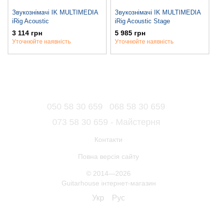
Звукознімачі IK MULTIMEDIA
Звукознімачі IK MULTIMEDIA
iRig Acoustic
iRig Acoustic Stage
3 114 грн
5 985 грн
Уточнюйте наявність
Уточнюйте наявність
050 58 30 659
068 58 30 659
073 58 30 659 - Майстерня
Контакти
Повна версія сайту
© 2014—2026
Guitarhouse інтернет-магазин
Укр
Рус