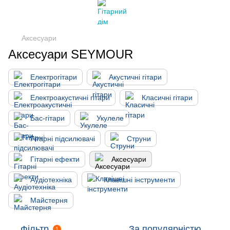
Аксесуари
Аксесуари SEYMOUR
Електрогітари
Акустичні гітари
Електроакустичні гітари
Класичні гітари
Бас-гітари
Укулеле
Гітарні підсилювачі
Струни
Гітарні ефекти
Аксесуари
Аудіотехніка
Клавішні інструменти
Майстерня
Фільтр
За популярністю
1