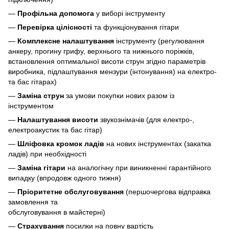
—
Профільна допомога
у виборі інструменту
—
Перевірка цілісності
та функціонування гітари
—
Комплексне налаштування
інструменту (регулювання
анкеру, прогину грифу, верхнього та нижнього поріжків,
встановлення оптимальної висоти струн згідно параметрів
виробника, підлаштування мензури (інтонування) на електро-
та бас гітарах)
—
Заміна струн
за умови покупки нових разом із
інструментом
—
Налаштування висоти
звукознімачів (для електро-,
електроакустик та бас гітар)
—
Шліфовка кромок ладів
на нових інструментах (закатка
ладів) при необхідності
—
Заміна гітари
на аналогічну при виникненні гарантійного
випадку (впродовж одного тижня)
—
Пріоритетне обслуговування
(першочергова відправка
замовлення та
обслуговування в майстерні)
—
Страхування
посилки на повну вартість