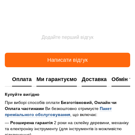
Додайте перший відгук
Написати відгук
Оплата
Ми гарантуємо
Доставка
Обмін т
Купуйте вигідно
При виборі способів оплати
Безготівковий, Онлайн чи
Оплата частинами
Ви безкоштовно отримуєте
Пакет
преміального обслуговування
, що включає:
—
Розширена гарантія
2 роки на склейку деревини, механіку
та електроніку інструменту (для інструментів із можливістю
підключення)