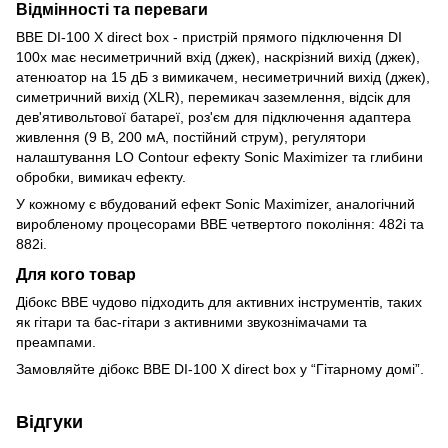
Відмінності та переваги
BBE DI-100 X direct box - пристрій прямого підключення DI
100x має несиметричний вхід (джек), наскрізний вихід (джек),
атенюатор на 15 дБ з вимикачем, несиметричний вихід (джек),
симетричний вихід (XLR), перемикач заземлення, відсік для
дев'ятивольтової батареї, роз'єм для підключення адаптера
живлення (9 В, 200 мА, постійний струм), регулятори
налаштування LO Contour ефекту Sonic Maximizer та глибини
обробки, вимикач ефекту.
У кожному є вбудований ефект Sonic Maximizer, аналогічний
виробленому процесорами BBE четвертого покоління: 482i та
882i.
Для кого товар
Дібокс BBE чудово підходить для активних інструментів, таких
як гітари та бас-гітари з активними звукознімачами та
преампами.
Замовляйте дібокс BBE DI-100 X direct box у “Гітарному домі”.
Відгуки