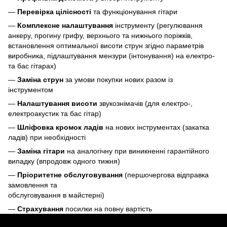
—
Перевірка цілісності
та функціонування гітари
—
Комплексне налаштування
інструменту (регулювання
анкеру, прогину грифу, верхнього та нижнього поріжків,
встановлення оптимальної висоти струн згідно параметрів
виробника, підлаштування мензури (інтонування) на електро-
та бас гітарах)
—
Заміна струн
за умови покупки нових разом із
інструментом
—
Налаштування висоти
звукознімачів (для електро-,
електроакустик та бас гітар)
—
Шліфовка кромок ладів
на нових інструментах (закатка
ладів) при необхідності
—
Заміна гітари
на аналогічну при виникненні гарантійного
випадку (впродовж одного тижня)
—
Пріоритетне обслуговування
(першочергова відправка
замовлення та
обслуговування в майстерні)
—
Страхування
посилки на повну вартість