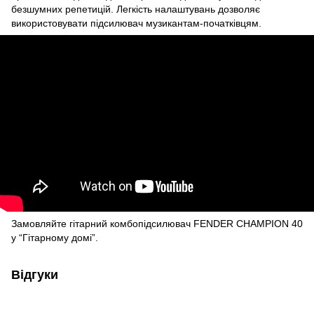
безшумних репетицій. Легкість налаштувань дозволяє
використовувати підсилювач музикантам-початківцям.
Замовляйте гітарний комбопідсилювач FENDER CHAMPION 40
у “Гітарному домі”.
Відгуки