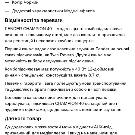
Колір Чорний
Додаткові характеристики Моделі ефектів
Відмінності та переваги
FENDER CHAMPION 40 – модель цього комбопідсилювача
виконана в класичному стилі, має два канали та призначена
для репетицій і невеликих клубних концертів.
Перший канал видає своє класичне звучання Fender на основі
таких підсилювачів, як Twin Reverb. Другий канал має
можливість вибору озвучування підсилювача.
Комбопідсилювач має потужність у 40 Вт, 12-дюймовий
динамік спеціальної конструкції та важить 8.7 кг.
Невеликі габарити і вага полегшують умови транспортування
та дозволяють брати підсилювач з собою в часті поїздки.
Володіючи каналом призначеним для налаштувань
користувача, підсилювач CHAMPION 40 оснащений ще і
чудовими ефектами, що допомагають поліпшити звучання.
Для кого товар
До додаткових можливостей можна віднести AUX-вхід,
призначений для медіаплеєра, і вихід на навушники для