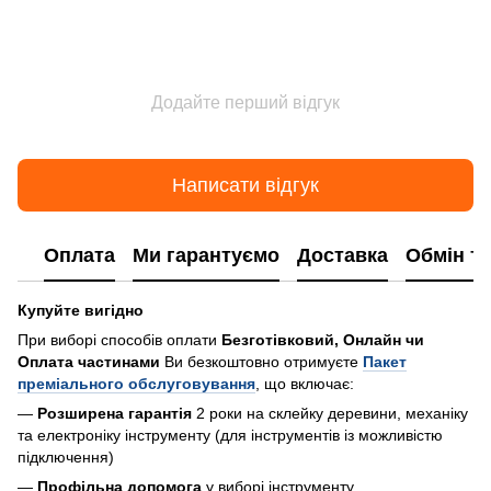
Додайте перший відгук
Написати відгук
Оплата
Ми гарантуємо
Доставка
Обмін т
Купуйте вигідно
При виборі способів оплати
Безготівковий, Онлайн чи
Оплата частинами
Ви безкоштовно отримуєте
Пакет
преміального обслуговування
, що включає:
—
Розширена гарантія
2 роки на склейку деревини, механіку
та електроніку інструменту (для інструментів із можливістю
підключення)
—
Профільна допомога
у виборі інструменту