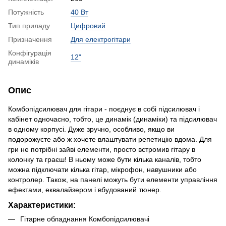
Потужність
40 Вт
Тип приладу
Цифровий
Призначення
Для електрогітари
Конфігурація
12"
динаміків
Опис
Комбопідсилювач для гітари - поєднує в собі підсилювач і
кабінет одночасно, тобто, це динамік (динаміки) та підсилювач
в одному корпусі. Дуже зручно, особливо, якщо ви
подорожуєте або ж хочете влаштувати репетицію вдома. Для
гри не потрібні зайві елементи, просто встромив гітару в
колонку та граєш! В ньому може бути кілька каналів, тобто
можна підключати кілька гітар, мікрофон, навушники або
контролер. Також, на панелі можуть бути елементи управління
ефектами, еквалайзером і вбудований тюнер.
Характеристики:
Гітарне обладнання Комбопідсилювачі