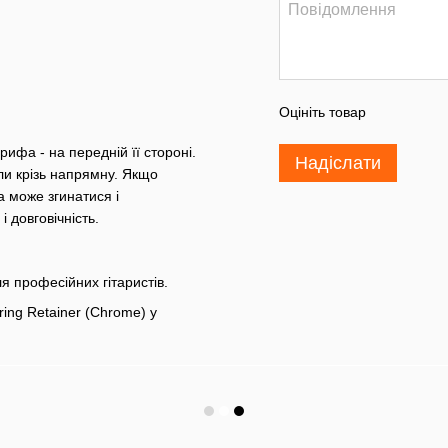
Оцініть товар
рифа - на передній її стороні.
Надіслати
ли крізь напрямну. Якщо
 може згинатися і
і довговічність.
ля професійних гітаристів.
ing Retainer (Chrome) у