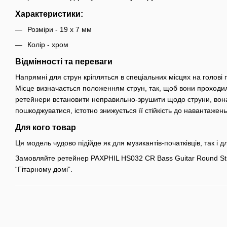
Характеристики:
Розміри - 19 х 7 мм
Колір - хром
Відмінності та переваги
Напрямні для струн кріпляться в спеціальних місцях на голові г
Місце визначається положенням струн, так, щоб вони проходи
ретейнери встановити неправильно-зрушити щодо струни, вона
пошкоджуватися, істотно знижується її стійкість до навантажень 
Для кого товар
Ця модель чудово підійде як для музикантів-початківців, так і д
Замовляйте ретейнер PAXPHIL HS032 CR Bass Guitar Round Str
“Гітарному домі”.