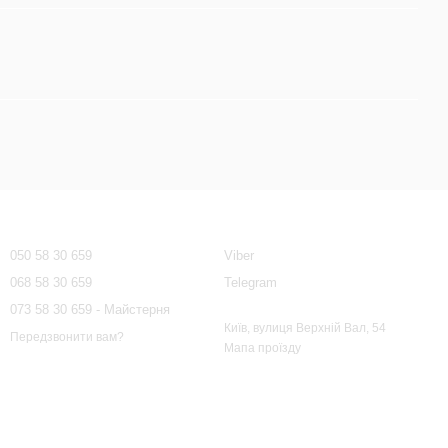
Контактна інформація
050 58 30 659
Viber
068 58 30 659
Telegram
073 58 30 659 - Майстерня
Київ, вулиця Верхній Вал, 54
Передзвонити вам?
Мапа проїзду