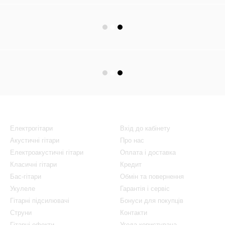
Каталог
Клієнтам
Електрогітари
Вхід до кабінету
Акустичні гітари
Про нас
Електроакустичні гітари
Оплата і доставка
Класичні гітари
Кредит
Бас-гітари
Обмін та повернення
Укулеле
Гарантія і сервіс
Гітарні підсилювачі
Бонуси для покупців
Струни
Контакти
Гітарні ефекти
Угода користувача