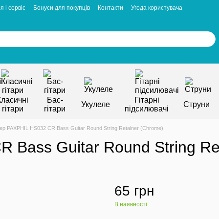
я і сервіс
Бонуси для покупців
Контакти
Угода користувача
Класичні
Бас-
Гітарні
Укулеле
Струни
гітари
гітари
підсилювачі
ер PAXPHIL HS032 CR Bass Guitar Round String Retainer (Chrome)
 Bass Guitar Round String Re
65 грн
В наявності