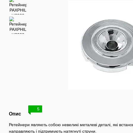
5
Опис
Ретейнери являють собою невеликі металеві деталі, які встано
направляють і підтримують натягнуті струни.