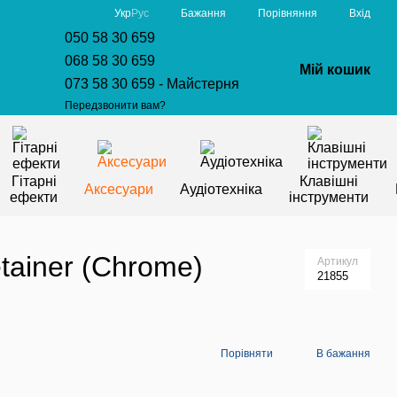
Порівняння
Укр
Рус
Бажання
Вхід
050 58 30 659
068 58 30 659
Мій кошик
073 58 30 659 - Майстерня
Передзвонити вам?
Гітарні
Клавішні
Аксесуари
Аудіотехніка
ефекти
інструменти
tainer (Chrome)
Артикул
21855
Порівняти
В бажання