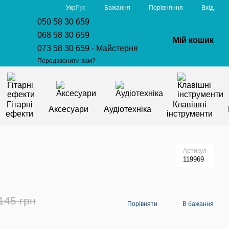
Порівняння
Укр
Рус
Бажання
Вхід
050 58 30 659
068 58 30 659
Мій кошик
073 58 30 659 - Майстерня
Передзвонити вам?
Гітарні
Клавішні
Аксесуари
Аудіотехніка
ефекти
інструменти
G
Артикул
119969
145 грн
Порівняти
В бажання