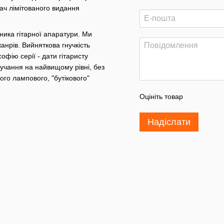
ач лімітованого видання
ника гітарної апаратури. Ми
анрів. Вийняткова гнучкість
офію серії - дати гітаристу
вучання на найвищому рівні, без
ого лампового, "бутікового"
Оцініть товар
Надіслати