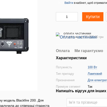
Ввійти
в кабінет, щоб отримати
%
Купити
ОПЛАТА ЧАСТИНАМИ
5 платежів по 20 657.40 грн
Оплата
Ми гарантуємо
Характеристики
Потужність
100 Вт
Тип приладу
Ламповий
Призначення
Для електрог
Преміум сегмент
Так
Напишіть відгук для інших
ну модель Blackfire 200. Для
залучила до співпраці гітариста