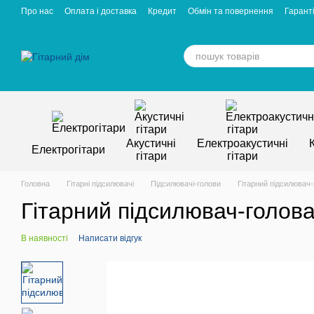
Перейти к основному контенту
Про нас
Оплата і доставка
Кредит
Обмін та повернення
Гаранті
Відгуки про магазин
Вакансії
Статті
Акустичні
Електроакустичні
Електрогітари
гітари
гітари
Головна
Гітарні підсилювачі
Підсилювачі-голови
Гітарний підсилювач-
Гітарний підсилювач-голова 
В наявності
Написати відгук