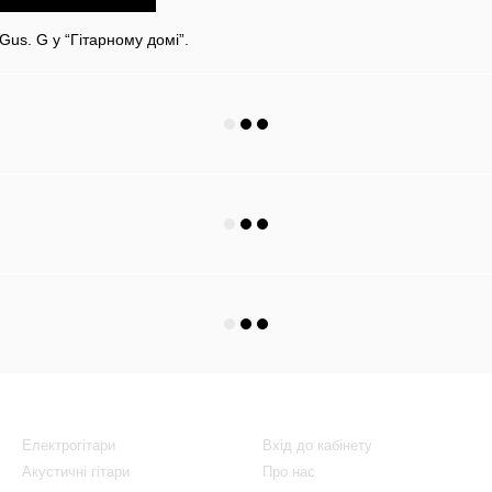
Gus. G у “Гітарному домі”.
Каталог
Клієнтам
Електрогітари
Вхід до кабінету
Акустичні гітари
Про нас