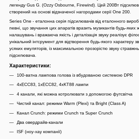
легенду Gus G. (Ozzy Osbourne, Firewind). Цей 200Вт підсилюв
створений на основі відзначеної нагородами серії One 200.
Series One - еталонна серія підсилювачів від еталонного вироб
певні, що звучання цих апаратів вразить музикантів будь-яких ж
налашувань і вражаюча якість і деталізація звуку реалізує філос
унікальний інтсрумент для відтворення будь-якого характеру з
усяких емуляторів, із максимальною прозорістю звуку стравжнь
підсилювача.
Характеристики:
100-ватна лампова голова із вбудованою системою DPR
4xECC83, 1xECC82, 4xKT88 лампи
4 канали, які можна котролювати з допомогою футсвітча
Чистий канал: режими Warm (Plexi) та Bright (Class A)
Канал Crunch: режими Crunch та Super Crunch
Два овердрайв-канали
ISF (ноу-хау компанії)