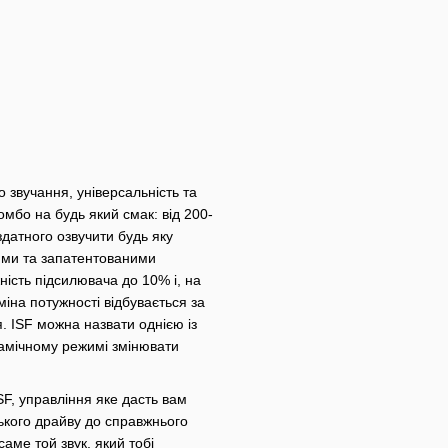
го звучання, універсальність та
омбо на будь який смак: від 200-
здатного озвучити будь яку
ними та запатентованими
ість підсилювача до 10% і, на
міна потужності відбувається за
. ISF можна назвати однією із
намічному режимі змінювати
SF, управління яке дасть вам
ького драйву до справжнього
саме той звук, який тобі