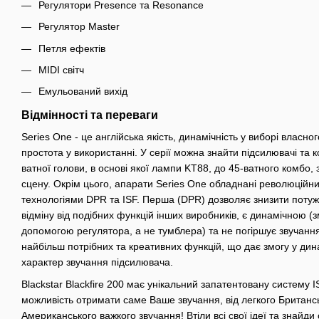
Регулятори Presence та Resonance
Регулятор Master
Петля ефектів
MIDI світч
Емульований вихід
Відмінності та переваги
Series One - це англійська якість, динамічність у виборі власно
простота у використанні. У серії можна знайти підсилювачі та к
ватної голови, в основі якої лампи KT88, до 45-ватного комбо, 
сцену. Окрім цього, апарати Series One обладнані революцій
технологіями DPR та ISF. Перша (DPR) дозволяє знизити потужн
відміну від подібних функцій інших виробників, є динамічною (з
допомогою регулятора, а не тумблера) та не погіршує звучання
найбільш потрібних та креативних функцій, що дає змогу у ди
характер звучання підсилювача.
Blackstar Blackfire 200 має унікальний запатентовану систему I
можливість отримати саме Ваше звучання, від легкого Британс
Американського важкого звучання! Втіли всі свої ідеї та знайди 