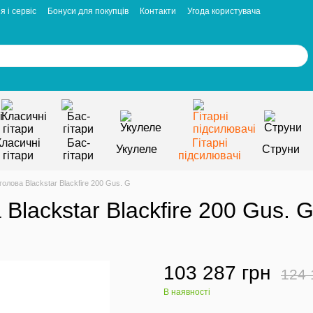
я і сервіс
Бонуси для покупців
Контакти
Угода користувача
Класичні
Бас-
Гітарні
Укулеле
Струни
гітари
гітари
підсилювачі
голова Blackstar Blackfire 200 Gus. G
Blackstar Blackfire 200 Gus. 
103 287 грн
124 
В наявності