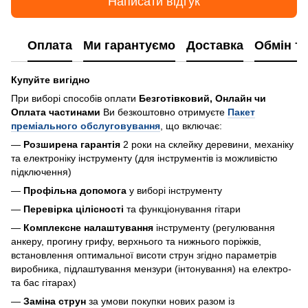
Написати відгук
Оплата
Ми гарантуємо
Доставка
Обмін т
Купуйте вигідно
При виборі способів оплати
Безготівковий, Онлайн чи
Оплата частинами
Ви безкоштовно отримуєте
Пакет
преміального обслуговування
, що включає:
—
Розширена гарантія
2 роки на склейку деревини, механіку
та електроніку інструменту (для інструментів із можливістю
підключення)
—
Профільна допомога
у виборі інструменту
—
Перевірка цілісності
та функціонування гітари
—
Комплексне налаштування
інструменту (регулювання
анкеру, прогину грифу, верхнього та нижнього поріжків,
встановлення оптимальної висоти струн згідно параметрів
виробника, підлаштування мензури (інтонування) на електро-
та бас гітарах)
—
Заміна струн
за умови покупки нових разом із