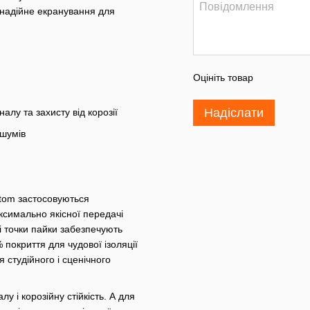
і надійне екранування для
Оцініть товар
Надіслати
алу та захисту від корозії
 шумів
stom застосовуються
ксимально якісної передачі
ні точки пайки забезпечують
 покриття для чудової ізоляції
 студійного і сценічного
 і корозійну стійкість. А для