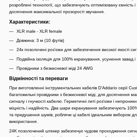
розроблені технології, що забезпечують оптимізовану ємність 
досягнення максимальної прозорості звучання.
Характеристики:
XLR male - XLR female
Довжина: 3 м (10 футів)
24к позолочені роз'єми для забезпечення високої якості сигн
Подвійна ізоляція для 100% екранування, усунення завад і
Провідники з безкисневої міді 24 AWG
Відмінності та переваги
При виготовленні інструментальних кабелів D'Addario серії Cu
багатожильні провідники з безкисневої міді, для досягнення ма
сигналу і гнучкості кабелю. Герметичні литі роз'єми і непроник
міцність і надійність. Два шари екранування забезпечують 100%
та придушення шумів, роблячи ці кабелі ідеальним вибором для
використання.
24K позолочений штекер забезпечує чудове проходження сигналу