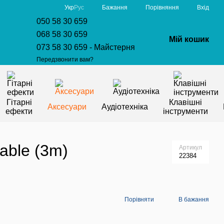
Порівняння
Укр
Рус
Бажання
Вхід
050 58 30 659
068 58 30 659
Мій кошик
073 58 30 659 - Майстерня
Передзвонити вам?
Гітарні
Клавішні
Аксесуари
Аудіотехніка
ефекти
інструменти
able (3m)
Артикул
22384
Порівняти
В бажання