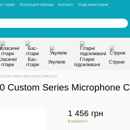
я і сервіс
Бонуси для покупців
Контакти
Угода користувача
Класичні
Бас-
Гітарні
Укулеле
Струни
гітари
гітари
підсилювачі
Custom Series Microphone Cable (3m)
Custom Series Microphone C
1 456 грн
В наявності