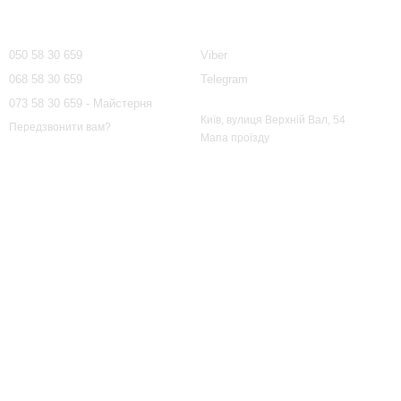
Контактна інформація
050 58 30 659
Viber
068 58 30 659
Telegram
073 58 30 659 - Майстерня
Київ, вулиця Верхній Вал, 54
Передзвонити вам?
Мапа проїзду