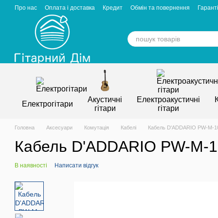
Перейти к основному контенту
Про нас
Оплата і доставка
Кредит
Обмін та повернення
Гаранті
Відгуки про магазин
Вакансії
Статті
Акустичні
Електроакустичні
Електрогітари
гітари
гітари
Головна
Аксесуари
Комутація
Кабелі
Кабель D'ADDARIO PW-M-10 
Кабель D'ADDARIO PW-M-10 
В наявності
Написати відгук