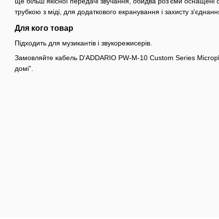
ще більш якісної передачі звучання, обидва роз'єми оснащені 
трубкою з міді, для додаткового екранування і захисту з'єднанн
Для кого товар
Підходить для музикантів і звукорежисерів.
Замовляйте кабель D'ADDARIO PW-M-10 Custom Series Microph
домі”.