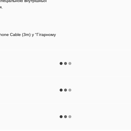
спеціальною внутрішньої
я.
one Cable (3m) у “Гітарному