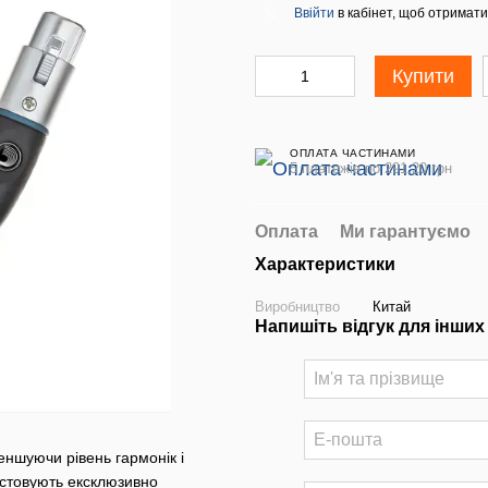
Ввійти
в кабінет, щоб отримати
%
Купити
ОПЛАТА ЧАСТИНАМИ
5 платежів по 291.20 грн
Оплата
Ми гарантуємо
Характеристики
Виробництво
Китай
Напишіть відгук для інших
еншуючи рівень гармонік і
истовують ексклюзивно