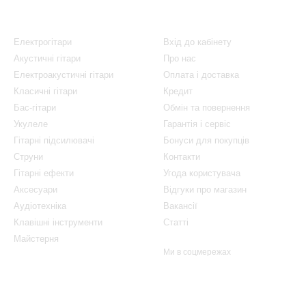
Каталог
Клієнтам
Електрогітари
Вхід до кабінету
Акустичні гітари
Про нас
Електроакустичні гітари
Оплата і доставка
Класичні гітари
Кредит
Бас-гітари
Обмін та повернення
Укулеле
Гарантія і сервіс
Гітарні підсилювачі
Бонуси для покупців
Струни
Контакти
Гітарні ефекти
Угода користувача
Аксесуари
Відгуки про магазин
Аудіотехніка
Вакансії
Клавішні інструменти
Статті
Майстерня
Ми в соцмережах