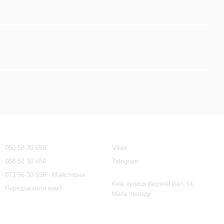
Контактна інформація
050 58 30 659
Viber
068 58 30 659
Telegram
073 58 30 659 - Майстерня
Київ, вулиця Верхній Вал, 54
Передзвонити вам?
Мапа проїзду