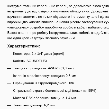
Інструментальний кабель - це кабель, за допомогою якого зді
інструменту до відповідного музичного обладнання. Досвідчені 
звучання залежить не тільки від самого інструменту, але і від з
виробництво кабелів вийшло на новий рівень: застосування суч
«авторських» розробок виробника зробили кабелі набагато міцні
Базові знання про роботу інструментальних кабелів знадоблят
ще один крок назустріч якісному звучанню.
Характеристики:
Конектори: 2 х 1/4" джек (прямі)
Кабель: SOUNDFLEX
Товщина провідника: AWG20 (0,8 мм)
Ізоляція з поліетилену: товщина 0,8 мм
Екранування із струмопровідного ПВХ
Спіральний екран з безкисневої міді (покриття 95%)
Матова ПВХ оболонка: товщина 1,4 мм
Зовнішній діаметр: 6,2 мм