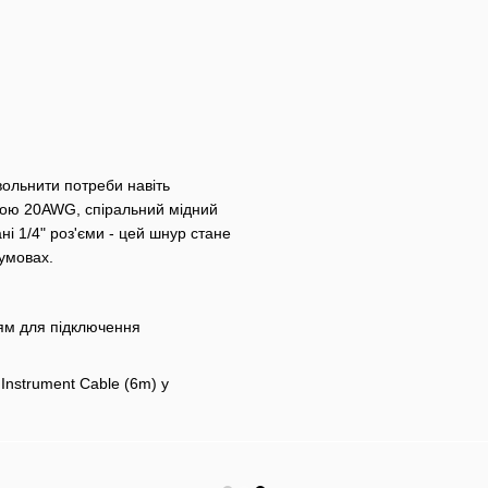
вольнити потреби навіть
иною 20AWG, спіральний мідний
ні 1/4" роз'єми - цей шнур стане
 умовах.
ям для підключення
nstrument Cable (6m) у