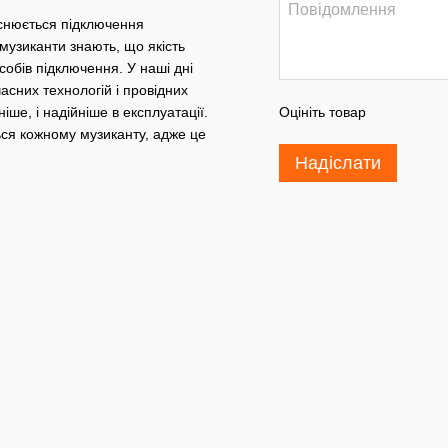
йснюється підключення
музиканти знають, що якість
асобів підключення. У наші дні
асних технологій і провідних
ше, і надійніше в експлуатації.
Оцініть товар
ься кожному музиканту, адже це
Надіслати