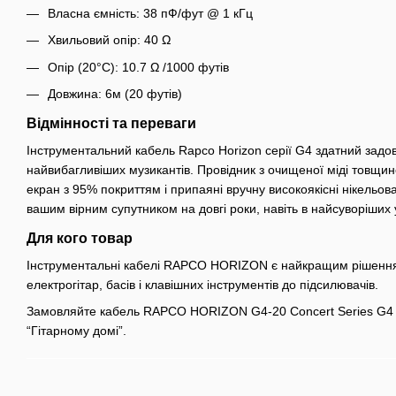
Власна ємність: 38 пФ/фут @ 1 кГц
Хвильовий опір: 40 Ω
Опір (20°С): 10.7 Ω /1000 футів
Довжина: 6м (20 футів)
Відмінності та переваги
Інструментальний кабель Rapco Horizon серії G4 здатний задо
найвибагливіших музикантів. Провідник з очищеної міді товщ
екран з 95% покриттям і припаяні вручну високоякісні нікельова
вашим вірним супутником на довгі роки, навіть в найсуворіших
Для кого товар
Інструментальні кабелі RAPCO HORIZON є найкращим рішенн
електрогітар, басів і клавішних інструментів до підсилювачів.
Замовляйте кабель RAPCO HORIZON G4-20 Concert Series G4 I
“Гітарному домі”.