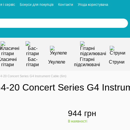
я і сервіс
Бонуси для покупців
Контакти
Угода користувача
Класичні
Бас-
Гітарні
Укулеле
Струни
гітари
гітари
підсилювачі
0 Concert Series G4 Instrument Cable (6m)
0 Concert Series G4 Instrum
944 грн
В наявності