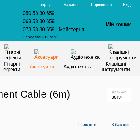
Порівняння
Укр
Рус
Бажання
Вхід
050 58 30 659
068 58 30 659
Мій кошик
073 58 30 659 - Майстерня
Передзвонити вам?
Гітарні
Клавішні
Аксесуари
Аудіотехніка
ефекти
інструменти
ent Cable (6m)
Артикул
35484
Порівняти
В бажання