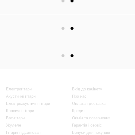
Каталог
Клієнтам
Електрогітари
Вхід до кабінету
Акустичні гітари
Про нас
Електроакустичні гітари
Оплата і доставка
Класичні гітари
Кредит
Бас-гітари
Обмін та повернення
Укулеле
Гарантія і сервіс
Гітарні підсилювачі
Бонуси для покупців