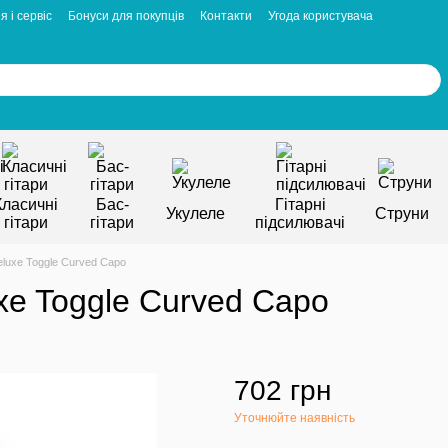
я і сервіс
Бонуси для покупців
Контакти
Угода користувача
Класичні
Бас-
Гітарні
Укулеле
Струни
гітари
гітари
підсилювачі
luxe Toggle Curved Capo
xe Toggle Curved Capo
702 грн
Уточнюйте наявність