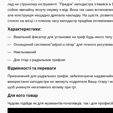
лад на струнному інструменті. "Предок" каподастра з’явився в 18
собою звичайну зігнуту смужку з міді. Вона так само встановлю
але конструкція нещадно дряпала накладку. На щастя, розвит
стояло на місці і з плином часу каподастр придбав оптимізов
Характеристики:
Важільний фіксатор для установки на гриф будь-якого типу
Оснащений системою"adjust-o-strap" для точного регулюв
Нікельований
Для гітар з радіальним грифом
Відмінності та переваги
Призначений для радіальних грифів, забезпечуючи надзвичайно 
використанні каподастри не зможуть подряпати Вашу гітару і м
щоб уникнути негативного впливу при грі.
Для кого товар
Чудово підійде як для музикантів-початківців, так і для професій