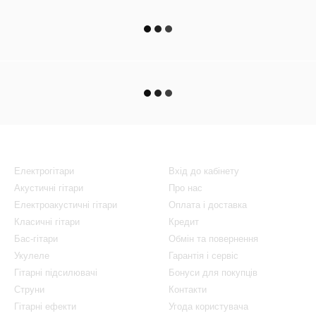
Каталог
Клієнтам
Електрогітари
Вхід до кабінету
Акустичні гітари
Про нас
Електроакустичні гітари
Оплата і доставка
Класичні гітари
Кредит
Бас-гітари
Обмін та повернення
Укулеле
Гарантія і сервіс
Гітарні підсилювачі
Бонуси для покупців
Струни
Контакти
Гітарні ефекти
Угода користувача