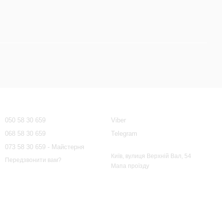
Контактна інформація
050 58 30 659
Viber
068 58 30 659
Telegram
073 58 30 659 - Майстерня
Київ, вулиця Верхній Вал, 54
Передзвонити вам?
Мапа проїзду