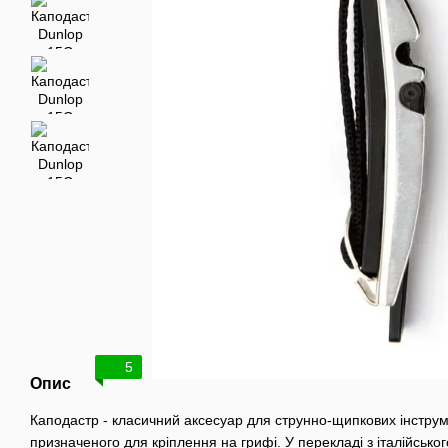
5
Опис
Каподастр - класичний аксесуар для струнно-щипкових інструмен
призначеного для кріплення на грифі. У перекладі з італійсько