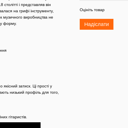
 столітті і представляв він
Оцініть товар
валася на грифі інструменту,
ок музичного виробництва не
ану форму.
Надіслати
ання
якісний затиск. Ці прості у
ають низький профіль для того,
них гітаристів.