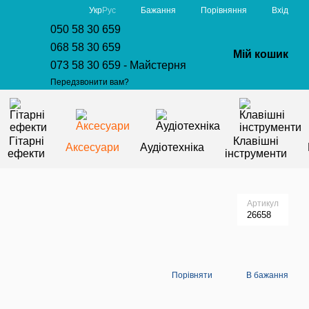
Порівняння
Укр
Рус
Бажання
Вхід
050 58 30 659
068 58 30 659
Мій кошик
073 58 30 659 - Майстерня
Передзвонити вам?
Гітарні
Клавішні
Аксесуари
Аудіотехніка
ефекти
інструменти
Артикул
26658
Порівняти
В бажання