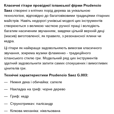
Класичні гітари провідної іспанської фірми Prudencio
Saez
створені з елітних порід дерева за унікальною
технологією, відповідно до багатовіковими традиціями гітарних
майстрів. Навіть недорогі учнівські моделі цих інструментів
створюються з великою часткою ручної праці і володіють
багатим насиченим звучанням, завдяки цільній верхній деці
(масив) виготовленої, як правило, з резонансної ялини чи
кедра.
Ці гітари як найкраще задовольняють вимогам класичного
звучання, зокрема музики фламенко - традиційного
іспанського стилю гри. Модельний ряд цих інструментів
здатний задовольнити запити самих спокушених і вимогливих
цінителів гри.
Технічні характеристики Prudencio Saez G.003:
Нижня дека і обичайка: сапеле
Накладка на гриф: чорне дерево
Гриф: кедр
Струнотримач: палісандр
Кілкова механіка: нікельована