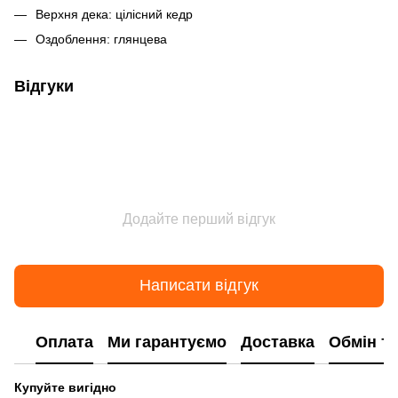
Верхня дека: цілісний кедр
Оздоблення: глянцева
Відгуки
Додайте перший відгук
Написати відгук
Оплата
Ми гарантуємо
Доставка
Обмін т
Купуйте вигідно