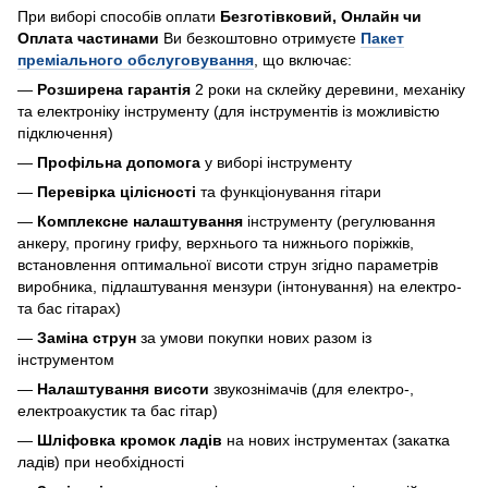
При виборі способів оплати
Безготівковий, Онлайн чи
Оплата частинами
Ви безкоштовно отримуєте
Пакет
преміального обслуговування
, що включає:
—
Розширена гарантія
2 роки на склейку деревини, механіку
та електроніку інструменту (для інструментів із можливістю
підключення)
—
Профільна допомога
у виборі інструменту
—
Перевірка цілісності
та функціонування гітари
—
Комплексне налаштування
інструменту (регулювання
анкеру, прогину грифу, верхнього та нижнього поріжків,
встановлення оптимальної висоти струн згідно параметрів
виробника, підлаштування мензури (інтонування) на електро-
та бас гітарах)
—
Заміна струн
за умови покупки нових разом із
інструментом
—
Налаштування висоти
звукознімачів (для електро-,
електроакустик та бас гітар)
—
Шліфовка кромок ладів
на нових інструментах (закатка
ладів) при необхідності