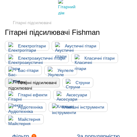
Гітарні підсилювачі
Гітарні підсилювачі Fishman
Електрогітари
Акустичні гітари
Електроакустичні гітари
Класичні гітари
Бас-гітари
Укулеле
Гітарні підсилювачі
Струни
Гітарні ефекти
Аксесуари
Аудіотехніка
Клавішні інструменти
Майстерня
Фільтр
За популярністю
1