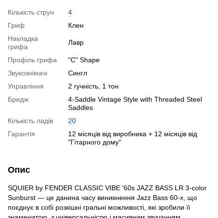
Кількість струн
4
Гриф
Клен
Накладка
Лавр
грифа
Профіль грифа
"C" Shape
Звукознімачі
Сингл
Управління
2 гучність, 1 тон
Бридж
4-Saddle Vintage Style with Threaded Steel
Saddles
Кількість ладів
20
Гарантія
12 місяців від виробника + 12 місяців від
"Гітарного дому"
Опис
SQUIER by FENDER СLASSIC VIBE '60s JAZZ BASS LR 3-color
Sunburst — це данина часу виникнення Jazz Bass 60-х, що
поєднує в собі розкішні гральні можливості, які зробили її
знаменитою, з універсальністю і масивним звучанням.