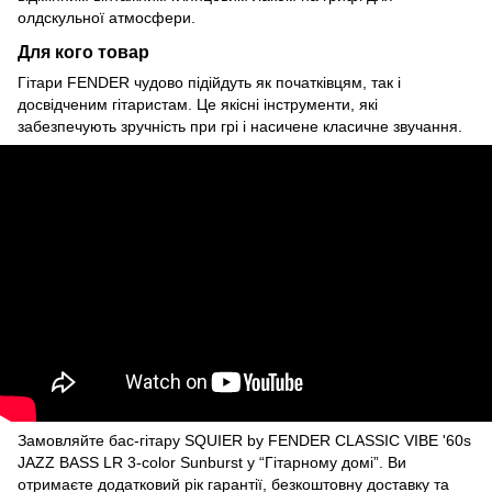
олдскульної атмосфери.
Для кого товар
Гітари FENDER чудово підійдуть як початківцям, так і
досвідченим гітаристам. Це якісні інструменти, які
забезпечують зручність при грі і насичене класичне звучання.
Замовляйте бас-гітару SQUIER by FENDER CLASSIC VIBE '60s
JAZZ BASS LR 3-color Sunburst у “Гітарному домі”. Ви
отримаєте додатковий рік гарантії, безкоштовну доставку та