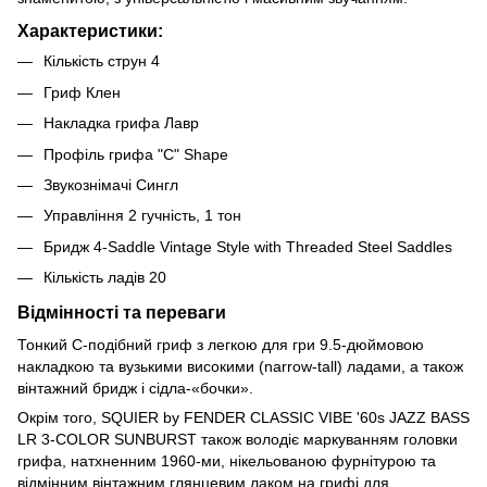
Характеристики:
Кількість струн 4
Гриф Клен
Накладка грифа Лавр
Профіль грифа "C" Shape
Звукознімачі Сингл
Управління 2 гучність, 1 тон
Бридж 4-Saddle Vintage Style with Threaded Steel Saddles
Кількість ладів 20
Відмінності та переваги
Тонкий С-подібний гриф з легкою для гри 9.5-дюймовою
накладкою та вузькими високими (narrow-tall) ладами, а також
вінтажний бридж і сідла-«бочки».
Окрім того, SQUIER by FENDER СLASSIC VIBE '60s JAZZ BASS
LR 3-COLOR SUNBURST також володіє маркуванням головки
грифа, натхненним 1960-ми, нікельованою фурнітурою та
відмінним вінтажним глянцевим лаком на грифі для