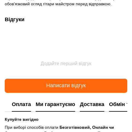
обов'язковий огляд гітари майстром перед відправкою.
Відгуки
Додайте перший відгук
Написати відгук
Оплата
Ми гарантуємо
Доставка
Обмін т
Купуйте вигідно
При виборі способів оплати
Безготівковий, Онлайн чи