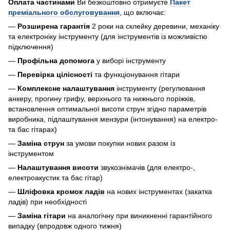
Оплата частинами
Ви безкоштовно отримуєте
Пакет
преміального обслуговування
, що включає:
—
Розширена гарантія
2 роки на склейку деревини, механіку
та електроніку інструменту (для інструментів із можливістю
підключення)
—
Профільна допомога
у виборі інструменту
—
Перевірка цілісності
та функціонування гітари
—
Комплексне налаштування
інструменту (регулювання
анкеру, прогину грифу, верхнього та нижнього поріжків,
встановлення оптимальної висоти струн згідно параметрів
виробника, підлаштування мензури (інтонування) на електро-
та бас гітарах)
—
Заміна струн
за умови покупки нових разом із
інструментом
—
Налаштування висоти
звукознімачів (для електро-,
електроакустик та бас гітар)
—
Шліфовка кромок ладів
на нових інструментах (закатка
ладів) при необхідності
—
Заміна гітари
на аналогічну при виникненні гарантійного
випадку (впродовж одного тижня)