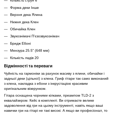
Кількість струн 6
Форма деки Інше
Верхня дека Ялина
Нижня дека Клен
Обичайка Клен
Звукознімачі П’єзозвукознімач
Бридж Ебоні
Мензура 25.5" (648 мм)
Кількість ладів 20
Відмінності та переваги
Чуйність на гармоніки за рахунок масиву з ялини, обичайки і
задньої деки (цільної) з клена. Гриф гітари так само виконаний
з клена, накладка з ебони з інкрустацією красивим
оригінальним візерунком.
Гітара оснащена чорними кілками, преампом TLD-2 з
еквалайзером. Кейс в комплекті. Ви отримаєте велике
задоволення від гри на цьому інструменті, навіть якщо ваші
навички гри на гітарі не такі високі. А якщо ви професіонал, то