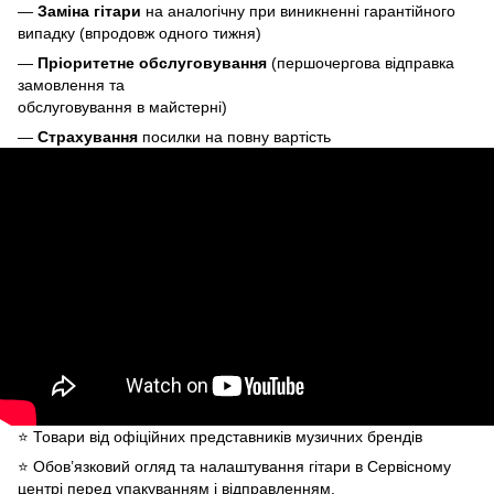
—
Заміна гітари
на аналогічну при виникненні гарантійного
випадку (впродовж одного тижня)
—
Пріоритетне обслуговування
(першочергова відправка
замовлення та
обслуговування в майстерні)
—
Страхування
посилки на повну вартість
⭐️ Товари від офіційних представників музичних брендів
⭐️ Обов’язковий огляд та налаштування гітари в Сервісному
центрі перед упакуванням і відправленням.