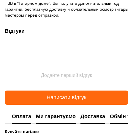
TBB
в "Гитарном доме". Вы получите дополнительный год
гарантии, бесплатную доставку и обязательный осмотр гитары
мастером перед отправкой.
Відгуки
Додайте перший відгук
Написати відгук
Оплата
Ми гарантуємо
Доставка
Обмін т
Купуйте вигідно