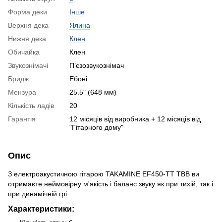
Форма деки
Інше
Верхня дека
Ялина
Нижня дека
Клен
Обичайка
Клен
Звукознімачі
П’єзозвукознімач
Бридж
Ебоні
Мензура
25.5" (648 мм)
Кількість ладів
20
Гарантія
12 місяців від виробника + 12 місяців від
"Гітарного дому"
Опис
З електроакустичною гітарою TAKAMINE EF450-TT TBB ви
отримаєте неймовірну м'якість і баланс звуку як при тихій, так і
при динамічній грі.
Характеристики: