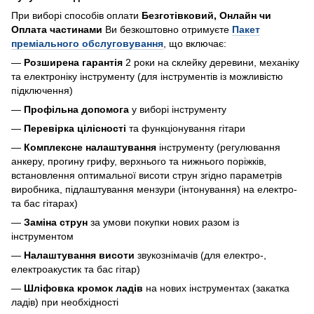
При виборі способів оплати
Безготівковий, Онлайн чи
Оплата частинами
Ви безкоштовно отримуєте
Пакет
преміального обслуговування
, що включає:
—
Розширена гарантія
2 роки на склейку деревини, механіку
та електроніку інструменту (для інструментів із можливістю
підключення)
—
Профільна допомога
у виборі інструменту
—
Перевірка цілісності
та функціонування гітари
—
Комплексне налаштування
інструменту (регулювання
анкеру, прогину грифу, верхнього та нижнього поріжків,
встановлення оптимальної висоти струн згідно параметрів
виробника, підлаштування мензури (інтонування) на електро-
та бас гітарах)
—
Заміна струн
за умови покупки нових разом із
інструментом
—
Налаштування висоти
звукознімачів (для електро-,
електроакустик та бас гітар)
—
Шліфовка кромок ладів
на нових інструментах (закатка
ладів) при необхідності