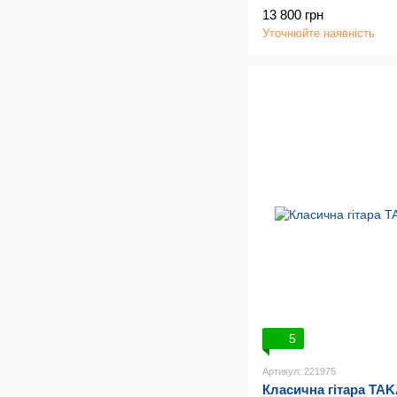
13 800 грн
Уточнюйте наявність
5
Артикул: 221975
Класична гітара T