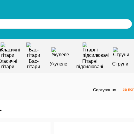
Класичні
Бас-
Гітарні
Укулеле
Струни
гітари
гітари
підсилювачі
за по
Сортування: