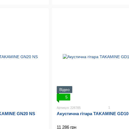
Відео
5
1
Артикул: 226785
AKAMINE GN20 NS
Акустична гітара TAKAMINE GD10
11 286 грн