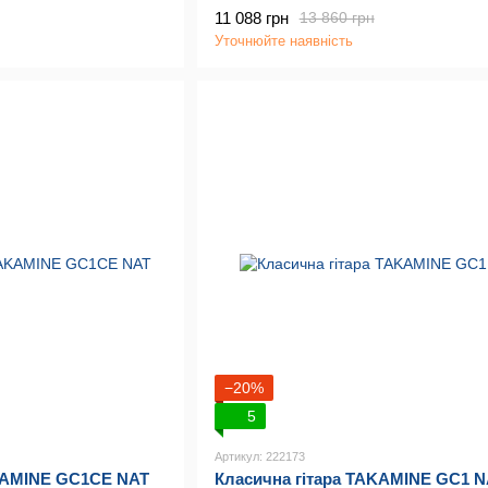
11 088 грн
13 860 грн
Уточнюйте наявність
−20%
5
Артикул: 222173
AKAMINE GC1CE NAT
Класична гітара TAKAMINE GC1 N