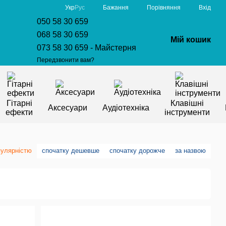
Порівняння
Укр
Рус
Бажання
Вхід
050 58 30 659
068 58 30 659
Мій кошик
073 58 30 659 - Майстерня
Передзвонити вам?
Гітарні
Клавішні
Аксесуари
Аудіотехніка
ефекти
інструменти
пулярністю
спочатку дешевше
спочатку дорожче
за назвою