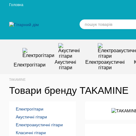
Перейти к основному контенту
Головна
Акустичні
Електроакустичні
Електрогітари
гітари
гітари
TAKAMINE
Товари бренду TAKAMINE
Електрогітари
Акустичні гітари
Електроакустичні гітари
Класичні гітари