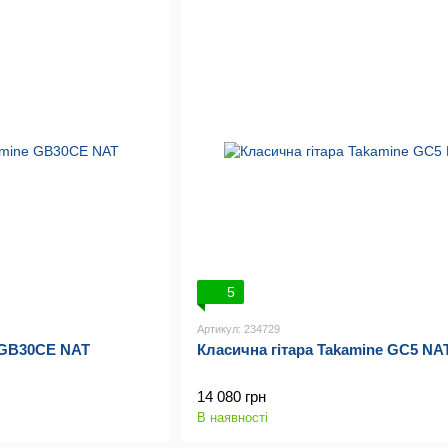
5
Артикул: 234729
e GB30CE NAT
Класична гітара Takamine GC5 NA
14 080 грн
В наявності