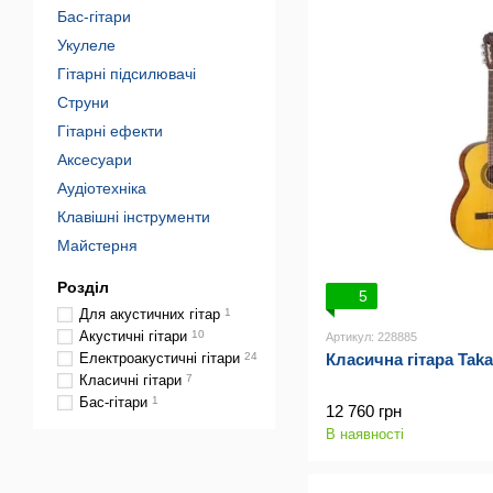
Бас-гітари
Укулеле
Гітарні підсилювачі
Струни
Гітарні ефекти
Аксесуари
Аудіотехніка
Клавішні інструменти
Майстерня
Розділ
5
Для акустичних гітар
1
Акустичні гітари
10
Артикул: 228885
Класична гітара Tak
Електроакустичні гітари
24
Класичні гітари
7
Бас-гітари
1
12 760 грн
В наявності