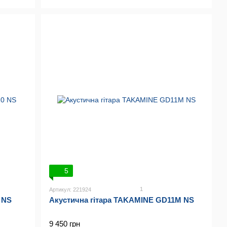
5
1
Артикул: 221924
 NS
Акустична гітара TAKAMINE GD11M NS
9 450 грн