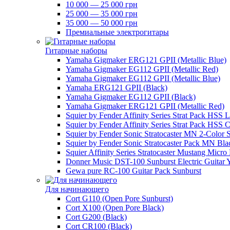
10 000 — 25 000 грн
25 000 — 35 000 грн
35 000 — 50 000 грн
Премиальные электрогитары
Гитарные наборы
Yamaha Gigmaker ERG121 GPII (Metallic Blue)
Yamaha Gigmaker EG112 GPII (Metallic Red)
Yamaha Gigmaker EG112 GPII (Metallic Blue)
Yamaha ERG121 GPII (Black)
Yamaha Gigmaker EG112 GPII (Black)
Yamaha Gigmaker ERG121 GPII (Metallic Red)
Squier by Fender Affinity Series Strat Pack HSS 
Squier by Fender Affinity Series Strat Pack HSS C
Squier by Fender Sonic Stratocaster MN 2-Color 
Squier by Fender Sonic Stratocaster Pack MN Bla
Squier Affinity Series Stratocaster Mustang Micro
Donner Music DST-100 Sunburst Electric Guitar 
Gewa pure RC-100 Guitar Pack Sunburst
Для начинающего
Cort G110 (Open Pore Sunburst)
Cort X100 (Open Pore Black)
Cort G200 (Black)
Cort CR100 (Black)