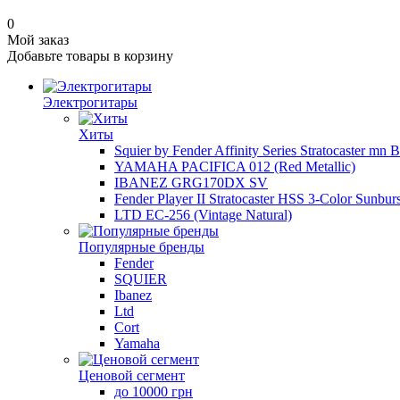
0
Мой заказ
Добавьте товары в корзину
Электрогитары
Хиты
Squier by Fender Affinity Series Stratocaster mn 
YAMAHA PACIFICA 012 (Red Metallic)
IBANEZ GRG170DX SV
Fender Player II Stratocaster HSS 3-Color Sunburs
LTD EC-256 (Vintage Natural)
Популярные бренды
Fender
SQUIER
Ibanez
Ltd
Cort
Yamaha
Ценовой сегмент
до 10000 грн