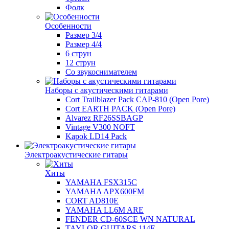
Фолк
Особенности
Размер 3/4
Размер 4/4
6 струн
12 струн
Со звукоснимателем
Наборы с акустическими гитарами
Cort Trailblazer Pack CAP-810 (Open Pore)
Cort EARTH PACK (Open Pore)
Alvarez RF26SSBAGP
Vintage V300 NOFT
Kapok LD14 Pack
Электроакустические гитары
Хиты
YAMAHA FSX315C
YAMAHA APX600FM
CORT AD810E
YAMAHA LL6M ARE
FENDER CD-60SCE WN NATURAL
TAYLOR GUITARS 114E