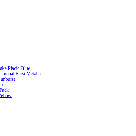
Lake Placid Blue
harcoal Frost Metallic
Sunburst
ck
 Pack
Yellow