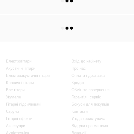
Каталог
Клієнтам
Електрогітари
Вхід до кабінету
Акустичні гітари
Про нас
Електроакустичні гітари
Оплата і доставка
Класичні гітари
Кредит
Бас-гітари
Обмін та повернення
Укулеле
Гарантія і сервіс
Гітарні підсилювачі
Бонуси для покупців
Струни
Контакти
Гітарні ефекти
Угода користувача
Аксесуари
Відгуки про магазин
Аудіотехніка
Вакансії