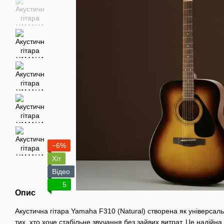
−6%
Хіт
Відео
5
Опис
Акустична гітара Yamaha F310 (Natural) створена як універсальн
тих, хто хоче стабільне звучання без зайвих витрат. Це надійн