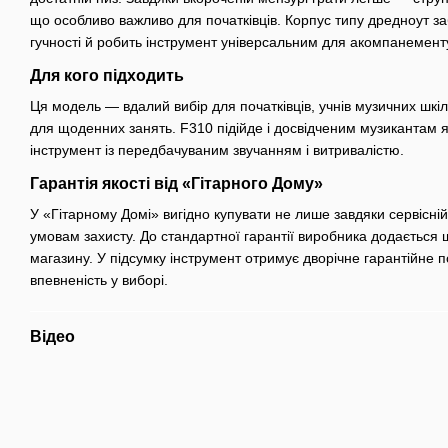
що особливо важливо для початківців. Корпус типу дредноут з
гучності й робить інструмент універсальним для акомпанементу
Для кого підходить
Ця модель — вдалий вибір для початківців, учнів музичних шкіл і
для щоденних занять. F310 підійде і досвідченим музикантам 
інструмент із передбачуваним звучанням і витривалістю.
Гарантія якості від «Гітарного Дому»
У «Гітарному Домі» вигідно купувати не лише завдяки сервісні
умовам захисту. До стандартної гарантії виробника додається ще
магазину. У підсумку інструмент отримує дворічне гарантійне 
впевненість у виборі.
Відео