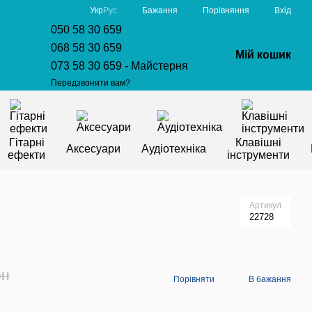
Порівняння
Укр
Рус
Бажання
Вхід
050 58 30 659
068 58 30 659
Мій кошик
073 58 30 659 - Майстерня
Передзвонити вам?
Гітарні
Клавішні
Аксесуари
Аудіотехніка
ефекти
інструменти
Артикул
22728
рн
Порівняти
В бажання