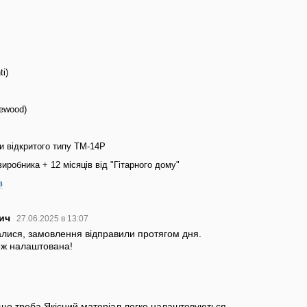
i)
ewood)
и відкритого типу TM-14P
 виробника + 12 місяців від "Гітарного дому"
в
вич
27.06.2025 в 13:07
алися, замовлення відправили протягом дня.
теж налаштована!
е що треба.Якісний матеріал,легко налаштовуються