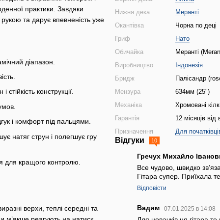
денної практики. Завдяки
Нижня дека
Меранті
 рукою та дарує впевненість уже
Окантівка
Чорна по деці
Гриф
Нато
Обичайка
Меранті (Merant
мічний діапазон.
Виробництво
Індонезія
ість.
Бридж
Палісандр (ros
 стійкість конструкції.
Мензура
634мм (25")
Механіка
Хромовані кілк
умов.
Гарантія
12 місяців від
гук і комфорт під пальцями.
Призначення
Для початківці
є натяг струн і полегшує гру
Відгуки
10
Гречух Михайло Івано
я для кращого контролю.
Все чудово, швидко звʼяз
Гітара супер. Приїхала 
Відповісти
Вадим
иразні верхи, теплі середні та
07.01.2025 в 14:08
ни м’якше реагують на натиск,
Для новачків ця гітара т