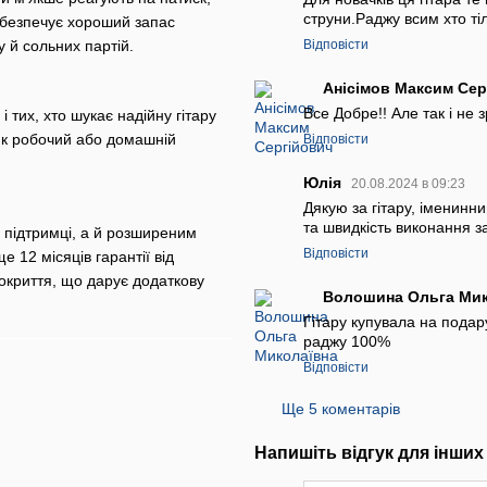
струни.Раджу всим хто ті
абезпечує хороший запас
Відповісти
 й сольних партій.
Анісімов Максим Се
Все Добре!! Але так і не 
 тих, хто шукає надійну гітару
як робочий або домашній
Відповісти
Юлія
20.08.2024 в 09:23
Дякую за гітару, іменинн
та швидкість виконання 
й підтримці, а й розширеним
Відповісти
 12 місяців гарантії від
покриття, що дарує додаткову
Волошина Ольга Ми
Гітару купувала на подару
раджу 100%
Відповісти
Ще 5 коментарів
Напишіть відгук для інших