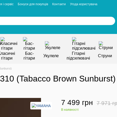
я і сервіс
Бонуси для покупців
Контакти
Угода користувача
Класичні
Бас-
Гітарні
Укулеле
Струни
гітари
гітари
підсилювачі
Sunburst)
310 (Tabacco Brown Sunburst)
7 499 грн
7 971 г
В наявності