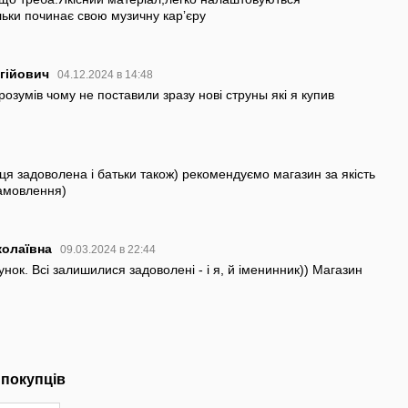
льки починає свою музичну карʼєру
ргійович
04.12.2024 в 14:48
зрозумів чому не поставили зразу нові струны які я купив
иця задоволена і батьки також) рекомендуємо магазин за якість
замовлення)
колаївна
09.03.2024 в 22:44
нок. Всі залишилися задоволені - і я, й іменинник)) Магазин
 покупців