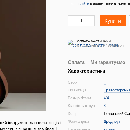
Ввійти
в кабінет, щоб отримати
%
Купити
ОПЛАТА ЧАСТИНАМИ
5 платежів по 1 499.80 грн
Оплата
Ми гарантуємо
Характеристики
Серія
F
Орієнтація
Правосторонн
Розмір гітари
4/4
Кількість струн
6
Колір
Тютюновий Сан
Форма деки
Дредноут
ий інструмент для початківців і
а модель з виразним тембром і
Верхня дека
Ялина