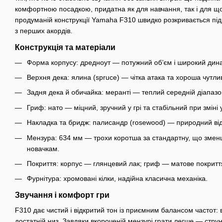
комфортною посадкою, придатна як для навчання, так і для що
продуманій конструкції Yamaha F310 швидко розкривається під
з перших акордів.
Конструкція та матеріали
Форма корпусу: дредноут — потужний об’єм і широкий дина
Верхня дека: ялина (spruce) — чітка атака та хороша чутлив
Задня дека й обичайка: меранті — теплий середній діапазон і
Гриф: нато — міцний, зручний у грі та стабільний при зміні 
Накладка та бридж: палисандр (rosewood) — природний від
Мензура: 634 мм — трохи коротша за стандартну, що зменшу
новачкам.
Покриття: корпус — глянцевий лак; гриф — матове покритт
Фурнітура: хромовані кілки, надійна класична механіка.
Звучання і комфорт гри
F310 дає чистий і відкритий тон із приємним балансом частот: в
достатній низ. Завдяки вкороченій мензурі грати легше — стру