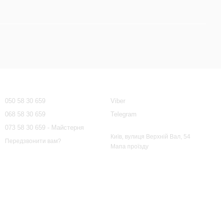
Контактна інформація
050 58 30 659
Viber
068 58 30 659
Telegram
073 58 30 659 - Майстерня
Київ, вулиця Верхній Вал, 54
Передзвонити вам?
Мапа проїзду