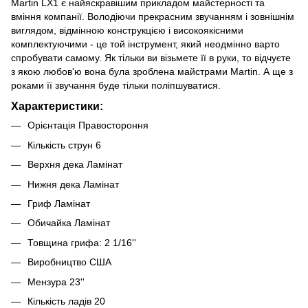
Martin LX1 є найяскравішим прикладом майстерності та
вміння компанії. Володіючи прекрасним звучанням і зовнішнім
виглядом, відмінною конструкцією і високоякісними
комплектуючими - це той інструмент, який неодмінно варто
спробувати самому. Як тільки ви візьмете її в руки, то відчуєте
з якою любов'ю вона була зроблена майстрами Martin. А ще з
роками її звучання буде тільки поліпшуватися.
Характеристики:
Орієнтація Правостороння
Кількість струн 6
Верхня дека Ламінат
Нижня дека Ламінат
Гриф Ламінат
Обичайка Ламінат
Товщина грифа: 2 1/16''
Виробництво США
Мензура 23''
Кількість ладів 20