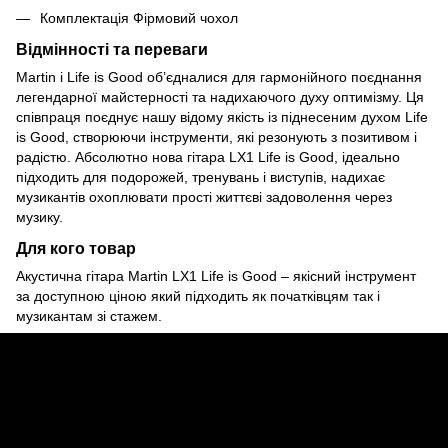
Комплектація Фірмовий чохол
Відмінності та переваги
Martin і Life is Good об’єдналися для гармонійного поєднання
легендарної майстерності та надихаючого духу оптимізму. Ця
співпраця поєднує нашу відому якість із піднесеним духом Life
is Good, створюючи інструменти, які резонують з позитивом і
радістю. Абсолютно нова гітара LX1 Life is Good, ідеально
підходить для подорожей, тренувань і виступів, надихає
музикантів охоплювати прості життєві задоволення через
музику.
Для кого товар
Акустична гітара Martin LX1 Life is Good – якісний інструмент
за доступною ціною який підходить як початківцям так і
музикантам зі стажем.