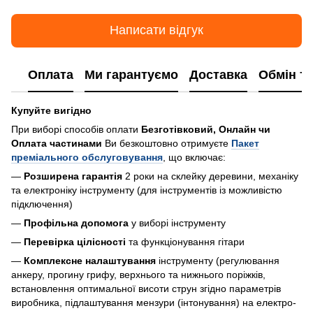
Написати відгук
Оплата
Ми гарантуємо
Доставка
Обмін т
Купуйте вигідно
При виборі способів оплати
Безготівковий, Онлайн чи
Оплата частинами
Ви безкоштовно отримуєте
Пакет
преміального обслуговування
, що включає:
—
Розширена гарантія
2 роки на склейку деревини, механіку
та електроніку інструменту (для інструментів із можливістю
підключення)
—
Профільна допомога
у виборі інструменту
—
Перевірка цілісності
та функціонування гітари
—
Комплексне налаштування
інструменту (регулювання
анкеру, прогину грифу, верхнього та нижнього поріжків,
встановлення оптимальної висоти струн згідно параметрів
виробника, підлаштування мензури (інтонування) на електро-