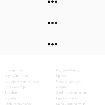
Каталог
Клієнтам
Електрогітари
Вхід до кабінету
Акустичні гітари
Про нас
Електроакустичні гітари
Оплата і доставка
Класичні гітари
Кредит
Бас-гітари
Обмін та повернення
Укулеле
Гарантія і сервіс
Гітарні підсилювачі
Бонуси для покупців