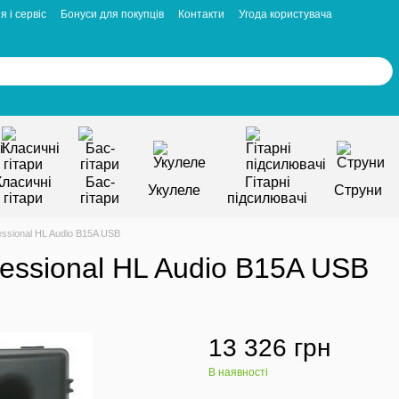
я і сервіс
Бонуси для покупців
Контакти
Угода користувача
Класичні
Бас-
Гітарні
Укулеле
Струни
гітари
гітари
підсилювачі
essional HL Audio B15A USB
fessional HL Audio B15A USB
13 326 грн
В наявності