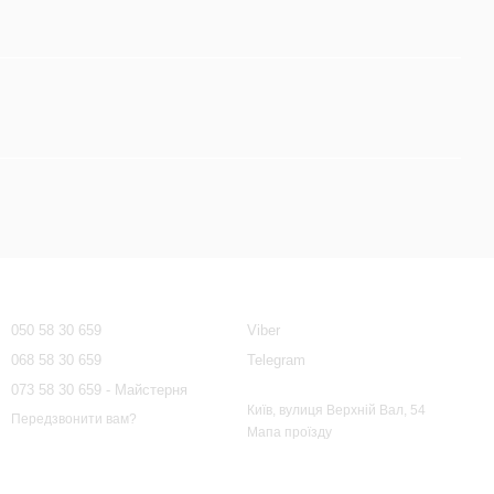
Контактна інформація
050 58 30 659
Viber
068 58 30 659
Telegram
073 58 30 659 - Майстерня
Київ, вулиця Верхній Вал, 54
Передзвонити вам?
Мапа проїзду