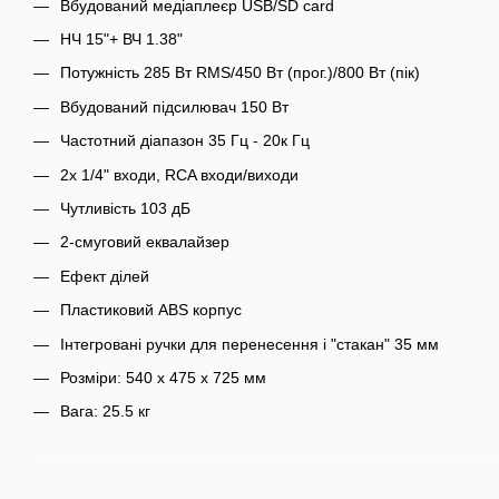
Вбудований медіаплеєр USB/SD card
НЧ 15"+ ВЧ 1.38"
Потужність 285 Вт RMS/450 Вт (прог.)/800 Вт (пік)
Вбудований підсилювач 150 Вт
Частотний діапазон 35 Гц - 20к Гц
2х 1/4" входи, RCA входи/виходи
Чутливість 103 дБ
2-смуговий еквалайзер
Ефект ділей
Пластиковий ABS корпус
Інтегровані ручки для перенесення і "стакан" 35 мм
Розміри: 540 x 475 x 725 мм
Вага: 25.5 кг