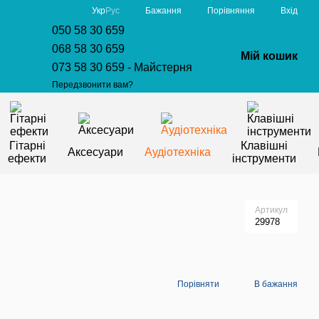
Порівняння
Укр
Рус
Бажання
Вхід
050 58 30 659
068 58 30 659
Мій кошик
073 58 30 659 - Майстерня
Передзвонити вам?
Гітарні
Клавішні
Аксесуари
Аудіотехніка
ефекти
інструменти
Артикул
29978
Порівняти
В бажання