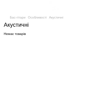
Бас-гітари
Особливості
Акустичні
Акустичні
Немає товарів