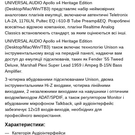
UNIVERSAL AUDIO Apollo x4 Heritage Edition
(Desktop/Mac/Win/TB3) представляє набір неймовірних
аналогових плагінів емуляції, включаючи автентичні Teletronix
LA-2A, 1176LN, Pultec EQ і 610-B Tube Preamp&EQ. Розроблені
всесвітньо відомою компанією, плагіни Realtime Analog
Classics встановлюють стандарт, за яким оцінюються всі інші.
UNIVERSAL AUDIO Apollo x4 Heritage Edition
(Desktop/Mac/Win/TB3) також включає технологію Unison на
інструментальному вході на передній панелі, надаючи вам
доступ до емуляції підсилювачів, таких як Fender '55 Tweed
Deluxe, Marshall Plexi Super Lead 1959 і Ampeg B-15N Bass
Amplifier.
З чотирма вбудованими підсилювачами Unison, двома
інструментальними Hi-Z входами, чотирма лінійними
виходами, 2 незалежними виходами на навушники і оптичним
входом/виходом ADAT/SPDIF, а також регулятором Monitor і
вбудованим мікрофоном Talkback, цей аудіоінтерфейс
забезпечує 12x18 входів-виходів, необхідних для
професійного використання.
Характеристики:
Категорія Аудіоінтерфейси