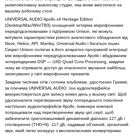
укомплектовану аналогову студію, яка може вміститися на
вашому робочому столі.
UNIVERSAL AUDIO Apollo x4 Heritage Edition
(Desktop/Mac/Win/TB3) оснащений чотирма мікрофонними
передпідсилювачами з підтримкою Unison, які можуть
імітувати характеристики різного аналогового обладнання від
Neve, Helios, API, Manley, Universal Audio і багатьох інших.
Секрет Unison полягає в його апаратно-програмній інтеграції
між мікрофонними передпідсилювачами Apollo і вбудованим
чотириядерним DSP — UAD Quad Core Processing, завдяки
чому ви отримаєте доступ до класичного звучання найбільш
записуваних у світі мікрофонних преампів.
Завдяки тисячам хітів і сотням альбомам, удостоєних Греммі,
за плечима UNIVERSAL AUDIO, їхні аудіоінтерфейси
використовуються для запису кожен день у всьому світі. Щоб
удосконалити перетворення звуку попереднього покоління
настільних аудіоінтерфейсів Apollo, інженери компанії
попрацювали над перетворенням звуку цієї серії, щоб
забезпечити приголомшливий динамічний діапазон 127 дБ і
спотворення (THD+N) -117 дБ, надавши об'ємний, органічний
звук, який легко конкурує з висококласними конвертерами.