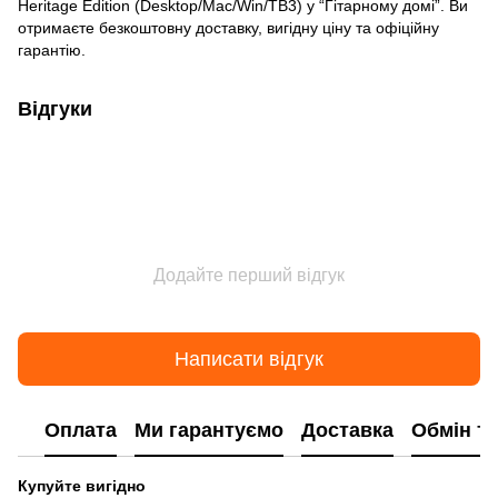
Heritage Edition (Desktop/Mac/Win/TB3) у “Гітарному домі”. Ви
отримаєте безкоштовну доставку, вигідну ціну та офіційну
гарантію.
Відгуки
Додайте перший відгук
Написати відгук
Оплата
Ми гарантуємо
Доставка
Обмін т
Купуйте вигідно