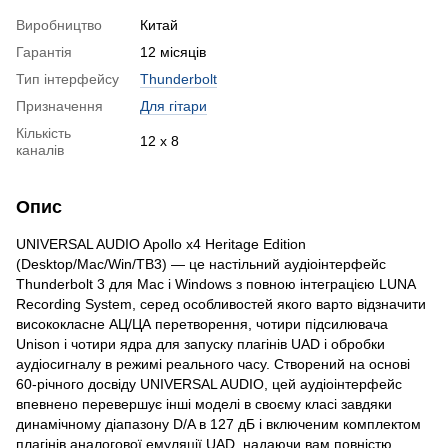
Виробництво
Китай
Гарантія
12 місяців
Тип інтерфейсу
Thunderbolt
Призначення
Для гітари
Кількість
12 x 8
каналів
Опис
UNIVERSAL AUDIO Apollo x4 Heritage Edition
(Desktop/Mac/Win/TB3) — це настільний аудіоінтерфейс
Thunderbolt 3 для Mac і Windows з повною інтеграцією LUNA
Recording System, серед особливостей якого варто відзначити
висококласне АЦ/ЦА перетворення, чотири підсилювача
Unison і чотири ядра для запуску плагінів UAD і обробки
аудіосигналу в режимі реального часу. Створений на основі
60-річного досвіду UNIVERSAL AUDIO, цей аудіоінтерфейс
впевнено перевершує інші моделі в своєму класі завдяки
динамічному діапазону D/A в 127 дБ і включеним комплектом
плагінів аналогової емуляції UAD, надаючи вам повністю