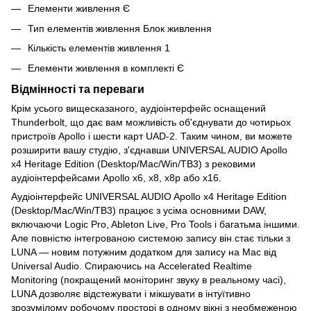
Елементи живлення Є
Тип елементів живлення Блок живлення
Кількість елементів живлення 1
Елементи живлення в комплекті Є
Відмінності та переваги
Крім усього вищесказаного, аудіоінтерфейс оснащений
Thunderbolt, що дає вам можливість об'єднувати до чотирьох
пристроїв Apollo і шести карт UAD-2. Таким чином, ви можете
розширити вашу студію, з'єднавши UNIVERSAL AUDIO Apollo
x4 Heritage Edition (Desktop/Mac/Win/TB3) з рековими
аудіоінтерфейсами Apollo x6, x8, x8p або x16.
Аудіоінтерфейс UNIVERSAL AUDIO Apollo x4 Heritage Edition
(Desktop/Mac/Win/TB3) працює з усіма основними DAW,
включаючи Logic Pro, Ableton Live, Pro Tools і багатьма іншими.
Але повністю інтегрованою системою запису він стає тільки з
LUNA — новим потужним додатком для запису на Mac від
Universal Audio. Спираючись на Accelerated Realtime
Monitoring (покращений моніторинг звуку в реальному часі),
LUNA дозволяє відстежувати і мікшувати в інтуїтивно
зрозумілому робочому просторі в одному вікні з необмеженою