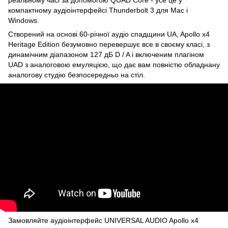
реальному часі за допомогою QUAD Core - усе це у
компактному аудіоінтерфейсі Thunderbolt 3 для Mac і
Windows.
Створений на основі 60-річної аудіо спадщини UA, Apollo x4
Heritage Edition безумовно перевершує все в своєму класі, з
динамічним діапазоном 127 дБ D / A і включеним плагіном
UAD з аналоговою емуляцією, що дає вам повністю обладнану
аналогову студію безпосередньо на стіл.
Замовляйте аудіоінтерфейс UNIVERSAL AUDIO Apollo x4