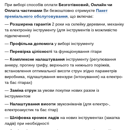
При виборі способів оплати
Безготівковий, Онлайн чи
Оплата частинами
Ви безкоштовно отримуєте
Пакет
преміального обслуговування
, що включає:
—
Розширена гарантія
2 роки на склейку деревини, механіку
та електроніку інструменту (для інструментів із можливістю
підключення)
—
Профільна допомога
у виборі інструменту
—
Перевірка цілісності
та функціонування гітари
—
Комплексне налаштування
інструменту (регулювання
анкеру, прогину грифу, верхнього та нижнього поріжків,
встановлення оптимальної висоти струн згідно параметрів
виробника, підлаштування мензури (інтонування) на електро-
та бас гітарах)
—
Заміна струн
за умови покупки нових разом із
інструментом
—
Налаштування висоти
звукознімачів (для електро-,
електроакустик та бас гітар)
—
Шліфовка кромок ладів
на нових інструментах (закатка
ладів) при необхідності