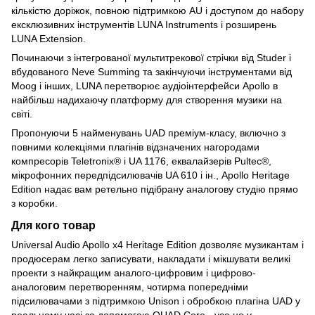
кількістю доріжок, повною підтримкою AU і доступом до набору
ексклюзивних інструментів LUNA Instruments і розширень
LUNA Extension.
Починаючи з інтегрованої мультитрекової стрічки від Studer і
вбудованого Neve Summing та закінчуючи інструментами від
Moog і інших, LUNA перетворює аудіоінтерфейси Apollo в
найбільш надихаючу платформу для створення музики на
світі.
Пропонуючи 5 найменувань UAD преміум-класу, включно з
повними колекціями плагінів відзначених нагородами
компресорів Teletronix® і UA 1176, еквалайзерів Pultec®,
мікрофонних передпідсилювачів UA 610 і ін., Apollo Heritage
Edition надає вам ретельно підібрану аналогову студію прямо
з коробки.
Для кого товар
Universal Audio Apollo x4 Heritage Edition дозволяє музикантам і
продюсерам легко записувати, накладати і мікшувати великі
проекти з найкращим аналого-цифровим і цифрово-
аналоговим перетворенням, чотирма попередніми
підсилювачами з підтримкою Unison і обробкою плагіна UAD у