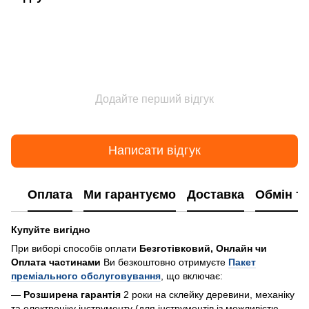
Додайте перший відгук
Написати відгук
Оплата
Ми гарантуємо
Доставка
Обмін т
Купуйте вигідно
При виборі способів оплати
Безготівковий, Онлайн чи
Оплата частинами
Ви безкоштовно отримуєте
Пакет
преміального обслуговування
, що включає:
—
Розширена гарантія
2 роки на склейку деревини, механіку
та електроніку інструменту (для інструментів із можливістю