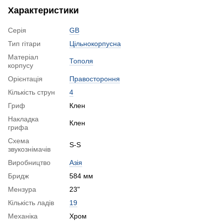
Характеристики
Серія
GB
Тип гітари
Цільнокорпусна
Матеріал
Тополя
корпусу
Орієнтація
Правостороння
Кількість струн
4
Гриф
Клен
Накладка
Клен
грифа
Схема
S-S
звукознімачів
Виробництво
Азія
Бридж
584 мм
Мензура
23"
Кількість ладів
19
Механіка
Хром