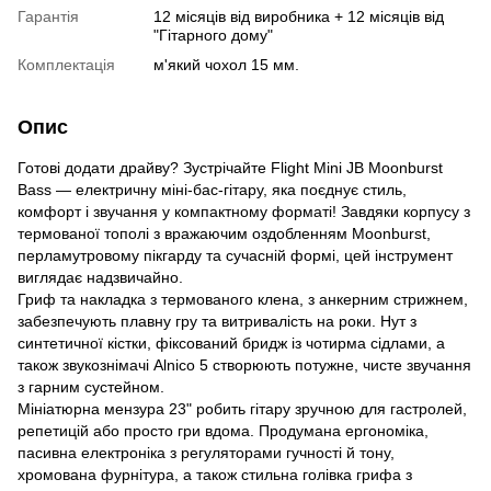
Гарантія
12 місяців від виробника + 12 місяців від
"Гітарного дому"
Комплектація
м'який чохол 15 мм.
Опис
Готові додати драйву? Зустрічайте Flight Mini JB Moonburst
Bass — електричну міні-бас-гітару, яка поєднує стиль,
комфорт і звучання у компактному форматі! Завдяки корпусу з
термованої тополі з вражаючим оздобленням Moonburst,
перламутровому пікгарду та сучасній формі, цей інструмент
виглядає надзвичайно.
Гриф та накладка з термованого клена, з анкерним стрижнем,
забезпечують плавну гру та витривалість на роки. Нут з
синтетичної кістки, фіксований бридж із чотирма сідлами, а
також звукознімачі Alnico 5 створюють потужне, чисте звучання
з гарним сустейном.
Мініатюрна мензура 23" робить гітару зручною для гастролей,
репетицій або просто гри вдома. Продумана ергономіка,
пасивна електроніка з регуляторами гучності й тону,
хромована фурнітура, а також стильна голівка грифа з