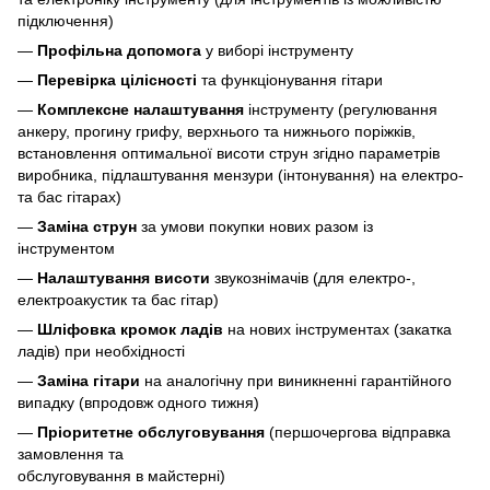
підключення)
—
Профільна допомога
у виборі інструменту
—
Перевірка цілісності
та функціонування гітари
—
Комплексне налаштування
інструменту (регулювання
анкеру, прогину грифу, верхнього та нижнього поріжків,
встановлення оптимальної висоти струн згідно параметрів
виробника, підлаштування мензури (інтонування) на електро-
та бас гітарах)
—
Заміна струн
за умови покупки нових разом із
інструментом
—
Налаштування висоти
звукознімачів (для електро-,
електроакустик та бас гітар)
—
Шліфовка кромок ладів
на нових інструментах (закатка
ладів) при необхідності
—
Заміна гітари
на аналогічну при виникненні гарантійного
випадку (впродовж одного тижня)
—
Пріоритетне обслуговування
(першочергова відправка
замовлення та
обслуговування в майстерні)