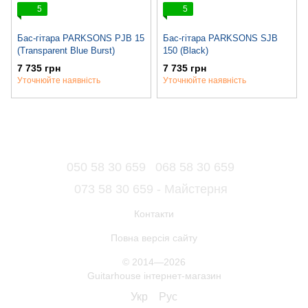
5
5
Бас-гітара PARKSONS PJB 15
Бас-гітара PARKSONS SJB
(Transparent Blue Burst)
150 (Black)
7 735 грн
7 735 грн
Уточнюйте наявність
Уточнюйте наявність
050 58 30 659
068 58 30 659
073 58 30 659 - Майстерня
Контакти
Повна версія сайту
© 2014—2026
Guitarhouse інтернет-магазин
Укр
Рус