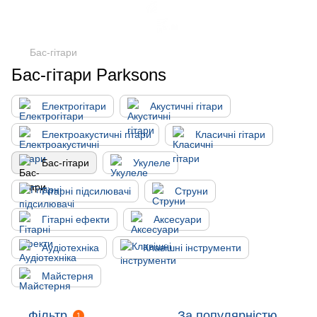
Бас-гітари
Бас-гітари Parksons
Електрогітари
Акустичні гітари
Електроакустичні гітари
Класичні гітари
Бас-гітари
Укулеле
Гітарні підсилювачі
Струни
Гітарні ефекти
Аксесуари
Аудіотехніка
Клавішні інструменти
Майстерня
Фільтр
За популярністю
1