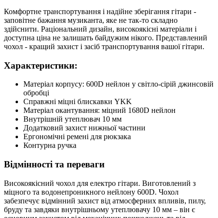
Комфортне транспортування і надійне зберігання гітари -
заповітне бажання музиканта, яке не так-то складно
здійснити. Раціональний дизайн, високоякісні матеріали і
доступна ціна не залишать байдужим нікого. Представлений
чохол - кращий захист і засіб транспортування вашої гітари.
Характеристики:
Матеріал корпусу: 600D нейлон у світло-сірій джинсовій
обробці
Справжні міцні блискавки YKK
Матеріал окантування: міцний 1680D нейлон
Внутрішній утеплювач 10 мм
Додатковий захист нижньої частини
Ергономічні ремені для рюкзака
Контурна ручка
Відмінності та переваги
Високоякісний чохол для електро гітари. Виготовлений з
міцного та водонепроникного нейлону 600D. Чохол
забезпечує відмінний захист від атмосферних впливів, пилу,
бруду та завдяки внутрішньому утеплювачу 10 мм – він є