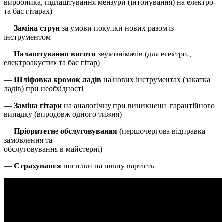
виробника, підлаштування мензури (інтонування) на електро-
та бас гітарах)
—
Заміна струн
за умови покупки нових разом із
інструментом
—
Налаштування висоти
звукознімачів (для електро-,
електроакустик та бас гітар)
—
Шліфовка кромок ладів
на нових інструментах (закатка
ладів) при необхідності
—
Заміна гітари
на аналогічну при виникненні гарантійного
випадку (впродовж одного тижня)
—
Пріоритетне обслуговування
(першочергова відправка
замовлення та
обслуговування в майстерні)
—
Страхування
посилки на повну вартість