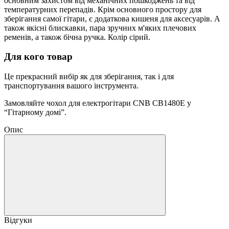
основним захистом від механічних пошкоджень та від
температурних перепадів. Крім основного простору для
зберігання самої гітари, є додаткова кишеня для аксесуарів. А
також якісні блискавки, пара зручних м'яких плечових
ременів, а також бічна ручка. Колір сірий.
Для кого товар
Це прекрасний вибір як для зберігання, так і для
транспортування вашого інструмента.
Замовляйте чохол для електрогітари CNB CB1480E у
“Гітарному домі”.
Опис
Відгуки