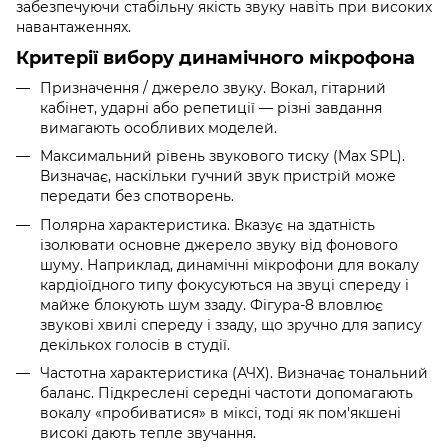
забезпечуючи стабільну якість звуку навіть при високих
навантаженнях.
Критерії вибору динамічного мікрофона
Призначення / джерело звуку. Вокал, гітарний
кабінет, ударні або репетиції — різні завдання
вимагають особливих моделей.
Максимальний рівень звукового тиску (Max SPL).
Визначає, наскільки гучний звук пристрій може
передати без спотворень.
Полярна характеристика. Вказує на здатність
ізолювати основне джерело звуку від фонового
шуму. Наприклад, динамічні мікрофони для вокалу
кардіоїдного типу фокусуються на звуці спереду і
майже блокують шум ззаду. Фігура-8 вловлює
звукові хвилі спереду і ззаду, що зручно для запису
декількох голосів в студії.
Частотна характеристика (АЧХ). Визначає тональний
баланс. Підкреслені середні частоти допомагають
вокалу «пробиватися» в міксі, тоді як пом'якшені
високі дають тепле звучання.