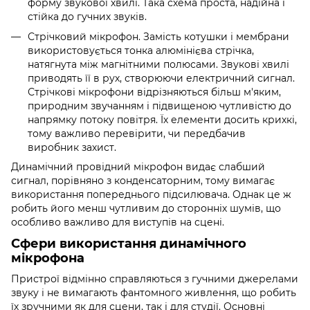
форму звукової хвилі. Така схема проста, надійна і
стійка до гучних звуків.
Стрічковий мікрофон. Замість котушки і мембрани
використовується тонка алюмінієва стрічка,
натягнута між магнітними полюсами. Звукові хвилі
приводять її в рух, створюючи електричний сигнал.
Стрічкові мікрофони відрізняються більш м'яким,
природним звучанням і підвищеною чутливістю до
напрямку потоку повітря. Їх елементи досить крихкі,
тому важливо перевірити, чи передбачив
виробник захист.
Динамічний провідний мікрофон видає слабший
сигнал, порівняно з конденсаторним, тому вимагає
використання попереднього підсилювача. Однак це ж
робить його менш чутливим до сторонніх шумів, що
особливо важливо для виступів на сцені.
Сфери використання динамічного
мікрофона
Пристрої відмінно справляються з гучними джерелами
звуку і не вимагають фантомного живлення, що робить
їх зручними як для сцени, так і для студії. Основні