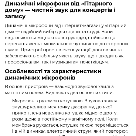
Динамічні мікрофони від «Гітарного
дому» — чистий звук для концертів і
запису
Динамічні мікрофони від інтернет-магазину «Гітарний
дім» — надійний вибір для сцени та студії. Вони
відрізняються міцною конструкцією, стійкістю до
перевантажень і мінімальною чутливістю до сторонніх
шумів. Пристрої прості в експлуатації, довговічні та
забезпечують стабільну якість звуку, що підходить як
професіоналам, так і музикантам-початківцям.
Особливості та характеристики
динамічних мікрофонів
В основі пристроїв — взаємодія звукової хвилі з
магнітним полем. Виділяють два основних типи:
Мікрофон з рухомою котушкою. Звукова хвиля
змушує коливатися тонку діафрагму, до якої
прикріплена невелика котушка мідного дроту,
розміщена в постійному магнітному полі. Коли
мембрана рухається, котушка також переміщається,
і в ній виникає електричний струм, який повторює