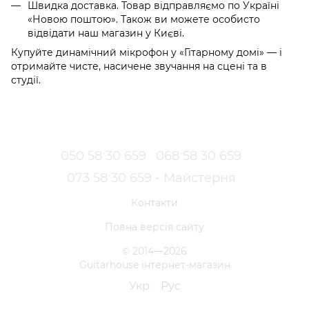
Швидка доставка. Товар відправляємо по Україні
«Новою поштою». Також ви можете особисто
відвідати наш магазин у Києві.
Купуйте динамічний мікрофон у «Гітарному домі» — і
отримайте чисте, насичене звучання на сцені та в
студії.
050 58 30 659
068 58 30 659
073 58 30 659 - Майстерня
Контакти
Повна версія сайту
© 2014—2026
Guitarhouse інтернет-магазин
Укр
Рус