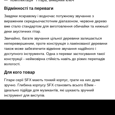
Відмінності та переваги
Завдяки яскравому і водночас потужному звучанню з
вираженим середньочастотним діапазоном, червоне дерево
вже стало стандартом для виготовлення обичайки та нижньої
деки акустичних гітар.
Звичайно, багате звучання цільної деревини залишається
неперевершеним, проте конструкція з ламінованої деревини
також може забезпечити відмінне звучання надійного і
доступного інструмента. Одна з переваг застосування такої
конструкції - неймовірна стійкість навіть до різких перепадів
вологості.
Для кого товар
Гітари серії SFX мають тонкий корпус, грати на них дуже
зручно. Глибина корпусу SFX становить всього 83мм -
ідеально підійде для музикантів, які шукають зручний
інструмент для виступів.