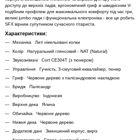
доступу до верхніх ладів, ергономічний гриф зі швидкісним V-
подібним профілем для максимального комфорту під час гри,
великі jumbo лади і функціональна електроніка - все це робить
SFX вірним супутником сучасного гітариста.
Характеристики:
Механіка Литі нікельовані колки
Колір Натуральний глянсовий - NAT (Natural)
Звукознімачі Cort CE304T (з тюнером)
Управління Гучність, 3-смуговий еквалайзер, тюнер
Гриф Червоне дерево з палісандровою накладкою
Бридж Палісандр
Виробництво Індонезія
Верхня дека Ялина
Обичайка Червоне дерево
Нижня дека Червоне дерево
Додаткові дані Зменшений корпус, виріз
Комплектація Гітара, анкерний ключ