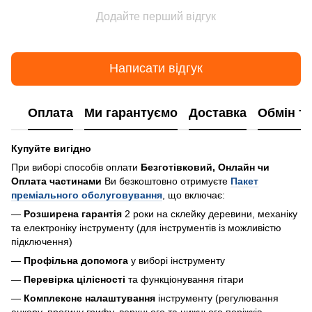
Додайте перший відгук
Написати відгук
Оплата
Ми гарантуємо
Доставка
Обмін т
Купуйте вигідно
При виборі способів оплати
Безготівковий, Онлайн чи
Оплата частинами
Ви безкоштовно отримуєте
Пакет
преміального обслуговування
, що включає:
—
Розширена гарантія
2 роки на склейку деревини, механіку
та електроніку інструменту (для інструментів із можливістю
підключення)
—
Профільна допомога
у виборі інструменту
—
Перевірка цілісності
та функціонування гітари
—
Комплексне налаштування
інструменту (регулювання
анкеру, прогину грифу, верхнього та нижнього поріжків,