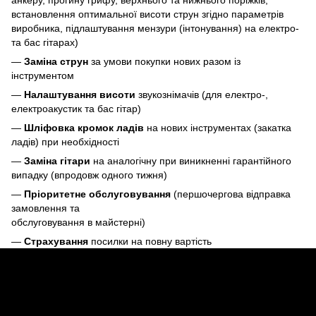
встановлення оптимальної висоти струн згідно параметрів
виробника, підлаштування мензури (інтонування) на електро-
та бас гітарах)
—
Заміна струн
за умови покупки нових разом із
інструментом
—
Налаштування висоти
звукознімачів (для електро-,
електроакустик та бас гітар)
—
Шліфовка кромок ладів
на нових інструментах (закатка
ладів) при необхідності
—
Заміна гітари
на аналогічну при виникненні гарантійного
випадку (впродовж одного тижня)
—
Пріоритетне обслуговування
(першочергова відправка
замовлення та
обслуговування в майстерні)
—
Страхування
посилки на повну вартість