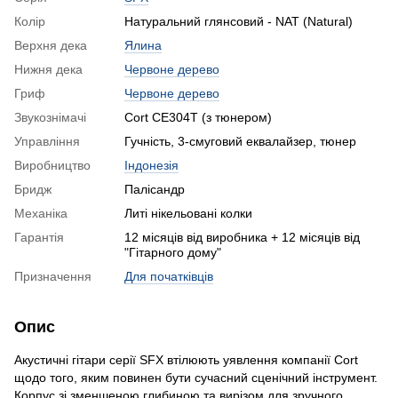
Колір
Натуральний глянсовий - NAT (Natural)
Верхня дека
Ялина
Нижня дека
Червоне дерево
Гриф
Червоне дерево
Звукознімачі
Cort CE304T (з тюнером)
Управління
Гучність, 3-смуговий еквалайзер, тюнер
Виробництво
Індонезія
Бридж
Палісандр
Механіка
Литі нікельовані колки
Гарантія
12 місяців від виробника + 12 місяців від
"Гітарного дому"
Призначення
Для початківців
Опис
Акустичні гітари серії SFX втілюють уявлення компанії Cort
щодо того, яким повинен бути сучасний сценічний інструмент.
Корпус зі зменшеною глибиною та вирізом для зручного