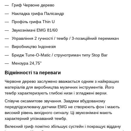
Гриф Червоне дерево
Накладка грифа Палісандр
Профіль грифа Thin U
Звукознімачі EMG 81/60
Управління 2 гучності / тембр / 3-позиційний перемикач
Виробництво Індонезія
Бридж Tune-O-Matic / струнотримач типу Stop Bar
Мензура 24,75"
Відмінності та переваги
Червоне дерево заслужено вважається одним з найкращих
матеріалів для виробництва музичних інструментів. Його
тембр характеризують глибокі низи і згладжені верхи.
Співуче оксамитове звучання. Завдяки вбудованому
передпідсилювачу датчики EMG не створюють фон і мають
високий рівень вихідного сигналу. Ці звукознімачі мають
характерний упізнаваний тембр.
Вклеєний гриф помітно збільшує сустейн і покращує віддачу