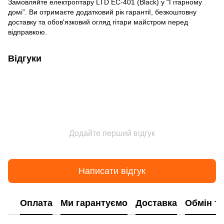
Замовляйте електрогітару LTD EC-401 (Black) у “Гітарному
домі”. Ви отримаєте додатковий рік гарантії, безкоштовну
доставку та обов'язковий огляд гітари майстром перед
відправкою.
Відгуки
Додайте перший відгук
Написати відгук
Оплата
Ми гарантуємо
Доставка
Обмін т