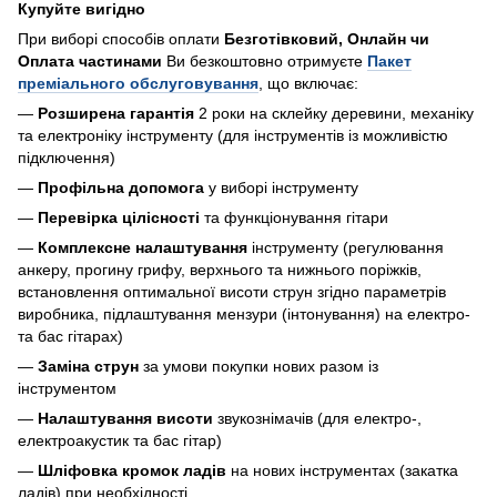
Купуйте вигідно
При виборі способів оплати
Безготівковий, Онлайн чи
Оплата частинами
Ви безкоштовно отримуєте
Пакет
преміального обслуговування
, що включає:
—
Розширена гарантія
2 роки на склейку деревини, механіку
та електроніку інструменту (для інструментів із можливістю
підключення)
—
Профільна допомога
у виборі інструменту
—
Перевірка цілісності
та функціонування гітари
—
Комплексне налаштування
інструменту (регулювання
анкеру, прогину грифу, верхнього та нижнього поріжків,
встановлення оптимальної висоти струн згідно параметрів
виробника, підлаштування мензури (інтонування) на електро-
та бас гітарах)
—
Заміна струн
за умови покупки нових разом із
інструментом
—
Налаштування висоти
звукознімачів (для електро-,
електроакустик та бас гітар)
—
Шліфовка кромок ладів
на нових інструментах (закатка
ладів) при необхідності