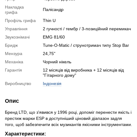
Накладка
Палісандр
грифа
Профіль грифа
Thin U
Управління
2 гучності / тембр / 3-позиційний перемикач
Звукознімачі
EMG 81/60
Бридж
Tune-O-Matic / струнотримач типу Stop Bar
Мензура
24,75"
Механіка
Чорний нікель
Гарантія
12 місяців від виробника + 12 місяців від
"Гітарного дому"
Виробництво
Індонезія
Опис
Бренд LTD, що з'явився у 1996 році, допоміг перенести якість і
престиж марки ESP в доступніший ціновий діапазон задля
того, щоб забезпечити всіх музикантів якісними інструментами.
Характеристики: