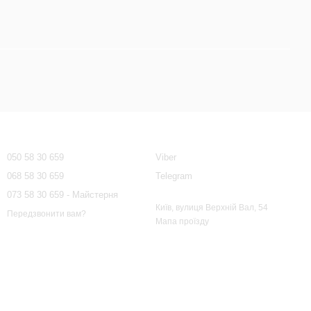
Контактна інформація
050 58 30 659
Viber
068 58 30 659
Telegram
073 58 30 659 - Майстерня
Київ, вулиця Верхній Вал, 54
Передзвонити вам?
Мапа проїзду