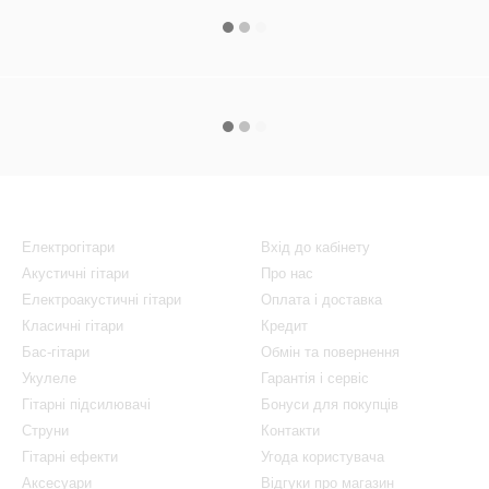
Каталог
Клієнтам
Електрогітари
Вхід до кабінету
Акустичні гітари
Про нас
Електроакустичні гітари
Оплата і доставка
Класичні гітари
Кредит
Бас-гітари
Обмін та повернення
Укулеле
Гарантія і сервіс
Гітарні підсилювачі
Бонуси для покупців
Струни
Контакти
Гітарні ефекти
Угода користувача
Аксесуари
Відгуки про магазин