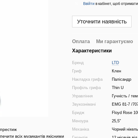
Ввійти
в кабінет, щоб отримати
%
Уточнити наявність
Оплата
Ми гарантуємо
Характеристики
Бренд
LTD
Гриф
Клен
Накладка грифа
Палісандр
Профіль грифа
Thin U
Управління
Гучність / те
Звукознімачі
EMG 81-7 /70
Бридж
Floyd Rose 10
Мензура
25,5"
і престиж
Механіка
Чорний нікел
печити всіх музикантів якісними
Гарантія
12 місяців ві