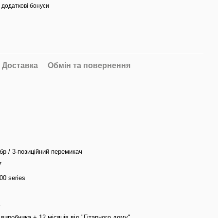
 додаткові бонуси
Доставка
Обмін та повернення
мбр / 3-позиційний перемикач
7
00 series
ь
д виробника + 12 місяців від "Гітарного дому"