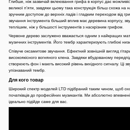
Глибше, ніж зазвичай вклеювання грифа в корпус дає можливіс
великої п'яти, завдяки цьому така конструкція більш схожа на н
зручним доступом до верхніх ладів і гладким переходом від гри
звучання інструмента більший вплив має деревина корпусу, зву
теплішим, ніж у більшості інструментів з наскрізним грифом.
Червоне дерево заслужено вважається одним з найкращих мат
музичних інструментів. Його тембр характеризують глибокі низи
Співуче оксамитове звучання. Ефектний зовнішній вигляд гітар
високоякісного вогняного клена. Завдяки вбудованому передп
створюють фон і мають високий рівень вихідного сигналу. Ці з
упізнаваний тембр.
Для кого товар
Широкий спектр моделей LTD підібраний таким чином, щоб охопи
початківців до професійних музикантів. Ми абсолютно впевнені 
ідеально підійде саме для вас.