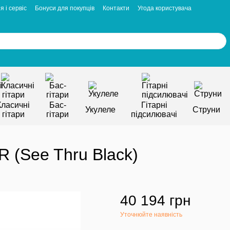
я і сервіс
Бонуси для покупців
Контакти
Угода користувача
Класичні
Бас-
Гітарні
Укулеле
Струни
гітари
гітари
підсилювачі
 (See Thru Black)
40 194 грн
Уточнюйте наявність