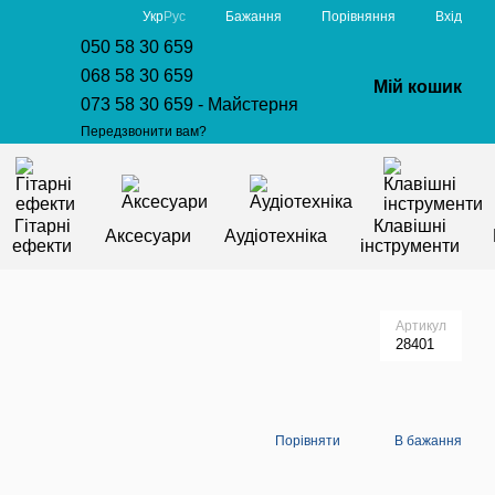
Порівняння
Укр
Рус
Бажання
Вхід
050 58 30 659
068 58 30 659
Мій кошик
073 58 30 659 - Майстерня
Передзвонити вам?
Гітарні
Клавішні
Аксесуари
Аудіотехніка
ефекти
інструменти
Артикул
28401
Порівняти
В бажання