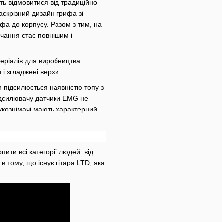
ть відмовитися від традиційно
аскрізний дизайн грифа зі
фа до корпусу. Разом з тим, на
чання стає повнішим і
еріалів для виробництва
 і згладжені верхи.
и підсилюється наявністю топу з
ідсилювачу датчики EMG не
вукознімачі мають характерний
ти всі категорії людей: від
в тому, що існує гітара LTD, яка