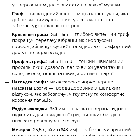
універсальним для різних стилів важкої музики.
Гриф:
трискладовий клен — міцна конструкція, яка
добре витримує інтенсивну експлуатацію та
забезпечує стабільність строю.
Кріплення грифа:
Set-Thru — глибоко вклеєний гриф
покращує передачу вібрацій між корпусом і
грифом, збільшує сустейн та відкриває комфортний
доступ до верхніх ладів.
Профіль грифа:
Extra Thin U — тонкий швидкісний
профіль, який дозволяє легко виконувати технічні
соло, легато, тепінг та швидкі ритмічні партії.
Накладка грифа:
макассарське чорне дерево
(Macassar Ebony) — тверда деревина зі швидким
відгуком, яка забезпечує чітку атаку та комфортне
ковзання пальців.
Радіус накладки:
350 мм — пласка поверхня чудово
підходить для швидкісної гри, широких бендів і
низького розташування струн.
Мензура:
25,5 дюйма (648 мм) — забезпечує пружний
натяг струн, точну інтонацію та стабільну роботу як у