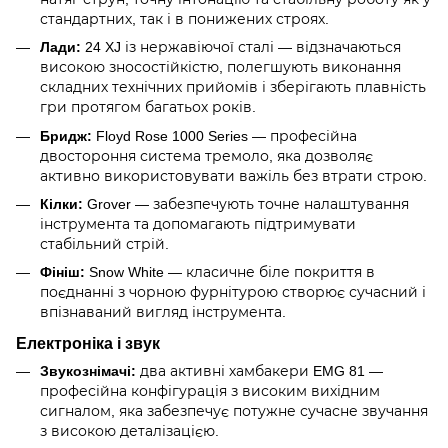
стандартних, так і в понижених строях.
Лади:
24 XJ із нержавіючої сталі — відзначаються
високою зносостійкістю, полегшують виконання
складних технічних прийомів і зберігають плавність
гри протягом багатьох років.
Бридж:
Floyd Rose 1000 Series — професійна
двостороння система тремоло, яка дозволяє
активно використовувати важіль без втрати строю.
Кілки:
Grover — забезпечують точне налаштування
інструмента та допомагають підтримувати
стабільний стрій.
Фініш:
Snow White — класичне біле покриття в
поєднанні з чорною фурнітурою створює сучасний і
впізнаваний вигляд інструмента.
Електроніка і звук
Звукознімачі:
два активні хамбакери EMG 81 —
професійна конфігурація з високим вихідним
сигналом, яка забезпечує потужне сучасне звучання
з високою деталізацією.