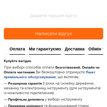
Додайте перший відгук
Написати відгук
Оплата
Ми гарантуємо
Доставка
Обмін т
Купуйте вигідно
При виборі способів оплати
Безготівковий, Онлайн чи
Оплата частинами
Ви безкоштовно отримуєте
Пакет
преміального обслуговування
, що включає:
—
Розширена гарантія
2 роки на склейку деревини,
механіку та електроніку інструменту (для інструментів
із можливістю підключення)
—
Профільна допомога
у виборі інструменту
—
Перевірка цілісності
та функціонування гітари