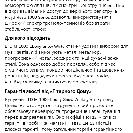
комфортною для швидкісної гри. Конструкція Set-Thru
відкриває вільний доступ до верхнього регістру, а
Floyd Rose 1000 Series дозволяє використовувати
широкий спектр тремоло-прийомів без втрати
стабільності строю.
Для кого підходить
LTD M-1000 Ebony Snow White стане чудовим вибором для
музикантів, які виконують метал, металкор,
прогресивний метал, хард-рок та інші сучасні важкі
стилі. Вона однаково добре проявляє себе під час
студійного запису, концертної діяльності та щоденних
репетицій, поєднуючи професійну електроніку,
надійну механіку та виняткову ергономіку.
Гарантія якості від «Гітарного Дому»
Купуючи LTD M-1000 Ebony Snow White у «Гітарному
Домі», ви отримуєте інструмент, який проходить
обов'язкову перевірку та професійне налаштування
перед відправленням. Окрім офіційної 12-місячної
гарантії виробника, магазин надає ще 12 місяців
власної гарантії, тому загальний термін гарантійного