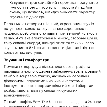
Керування:
трипозиційний перемикач, регулятор
гучності та регулятор тону — проста й надійна
схема, що дозволяє швидко змінювати характер
звучання під час гри.
Пара EMG 81 створює щільний, агресивний звук із
потужною атакою, сфокусованою серединою та
чудовою розбірливістю навіть при великій кількості
гейну. Активна електроніка мінімізує сторонні шуми,
тому складні акорди, швидкі рифи та технічні соло
звучать чисто й чітко як на репетиціях, так і під час
концертних виступів.
Звучання і комфорт гри
Поєднання корпусу з вільхи, кленового грифа та
накладки з чорного дерева забезпечує збалансований
тембр із яскравою атакою, насиченим середнім
діапазоном і пружними низькими частотами.
Інструмент легко прорізає щільний мікс і зберігає
розбірливість навіть у складних сучасних
аранжуваннях.
Тонкий профіль Extra Thin U, пласка накладка та 24 лади
з нержавіючої сталі роблять гітару надзвичайно