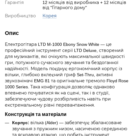
Гарантія
12 місяців від виробника + 12 місяців
від "Гітарного дому"
Виробництво
Корея
Опис
Електрогітара LTD M-1000 Ebony Snow White — це
професійний інструмент серії LTD Deluxe, створений
для музикантів, які очікують максимальної швидкості
гри, потужного сучасного звучання та бездоганної
надійності. Модель поєднує ергономічний корпус із
вільхи, глибоко вклеєний гриф Set-Thru, активні
звукознімачі EMG 81 та оригінальне тремоло Floyd Rose
1000 Series. Така конфігурація дозволяє однаково
впевнено почуватися як на сцені, так і в студії,
забезпечуючи чудову розбірливість навіть при
екстремальному рівні перевантаження.
Конструкція та матеріали
Корпус:
вільха (Alder) — забезпечує збалансоване
звучання з пружним низом, насиченою серединою
та яскравою атакою, що робить інструмент