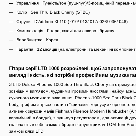
Управління Гучність/тон (пуш-пул)/3-позиційний перемика
Колір See Thru Black Cherry (STBC)
Струни D'Addario XL110 (.010/.013/.017/.026/.036/.046)
Комплектація Гітара, ключі для анкера і бриджу
Виробництво Корея
Гарантія 12 місяців (на електронні та механічні компонент
Гітари серії LTD 1000 розроблені, щоб запропонувати
вигляд і якість, які потрібні професійним музиканта
З LTD Deluxe Phoenix-1000 See Thru Black Cherry ви отримуєте
зовнішнім виглядом, чудовими ігровими якостями і найсучасні
сучасного музичного виконання. Phoenix-1000 See Thru Black Ch
body, грифом з трьох частин і "крилами" корпусу з червоного
активних звукознімачів Fishman Fluence Modern Humbucker (Aln
керамічний в бриджі), з пуш-пул регулятором, для активації дру
включають в себе замкові бридж і струнотримач TOM TonePros, 
замкові кілки LTD.