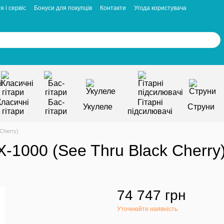
я і сервіс
Бонуси для покупців
Контакти
Угода користувача
Класичні
Бас-
Гітарні
Укулеле
Струни
гітари
гітари
підсилювачі
Cherry)
-1000 (See Thru Black Cherry
74 747 грн
Уточнюйте наявність