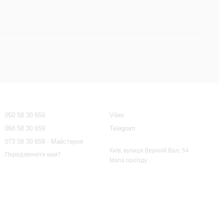
Контактна інформація
050 58 30 659
Viber
068 58 30 659
Telegram
073 58 30 659 - Майстерня
Київ, вулиця Верхній Вал, 54
Передзвонити вам?
Мапа проїзду