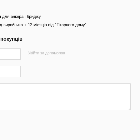
і для анкера і бриджу
ід виробника + 12 місяців від "Гітарного дому"
 покупців
Увійти за допомогою