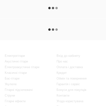
Каталог
Клієнтам
Електрогітари
Вхід до кабінету
Акустичні гітари
Про нас
Електроакустичні гітари
Оплата і доставка
Класичні гітари
Кредит
Бас-гітари
Обмін та повернення
Укулеле
Гарантія і сервіс
Гітарні підсилювачі
Бонуси для покупців
Струни
Контакти
Гітарні ефекти
Угода користувача