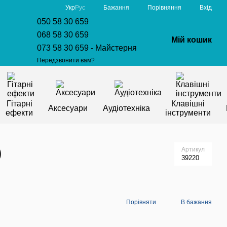
Порівняння
Укр
Рус
Бажання
Вхід
050 58 30 659
068 58 30 659
Мій кошик
073 58 30 659 - Майстерня
Передзвонити вам?
Гітарні
Клавішні
Аксесуари
Аудіотехніка
ефекти
інструменти
)
Артикул
39220
Порівняти
В бажання