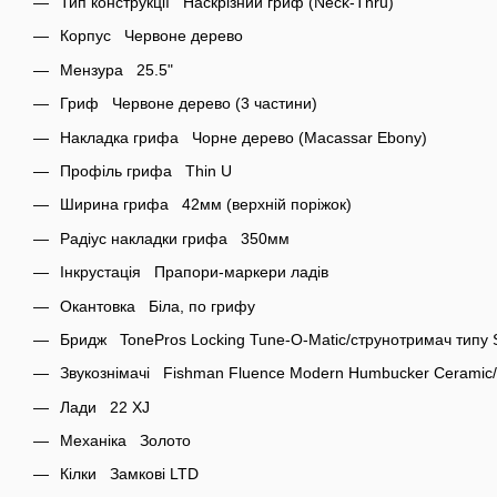
Тип конструкції Наскрізний гриф (Neck-Thru)
Корпус Червоне дерево
Мензура 25.5"
Гриф Червоне дерево (3 частини)
Накладка грифа Чорне дерево (Macassar Ebony)
Профіль грифа Thin U
Ширина грифа 42мм (верхній поріжок)
Радіус накладки грифа 350мм
Інкрустація Прапори-маркери ладів
Окантовка Біла, по грифу
Бридж TonePros Locking Tune-O-Matic/струнотримач типу 
Звукознімачі Fishman Fluence Modern Humbucker Ceramic/A
Лади 22 XJ
Механіка Золото
Кілки Замкові LTD