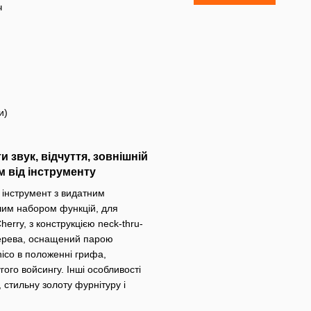
ч
и)
 звук, відчуття, зовнішній
м від інструменту
 інструмент з видатним
шим набором функцій, для
erry, з конструкцією neck-thru-
 дерева, оснащений парою
ico в положенні грифа,
гого войсингу. Інші особливості
стильну золоту фурнітуру і