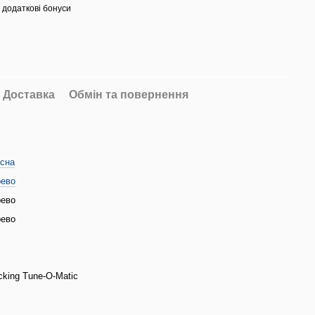
 додаткові бонуси
Доставка
Обмін та повернення
усна
рево
рево
рево
cking Tune-O-Matic