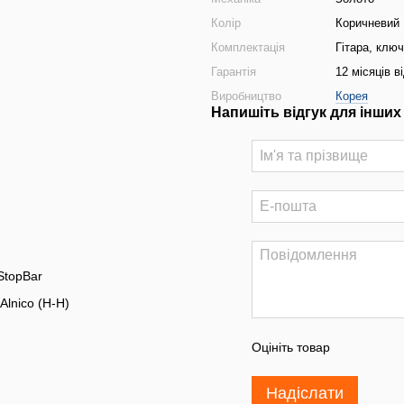
Колір
Коричневий
Комплектація
Гітара, ключ
Гарантія
12 місяців в
Виробництво
Корея
Напишіть відгук для інших
StopBar
lnico (H-H)
Оцініть товар
Надіслати