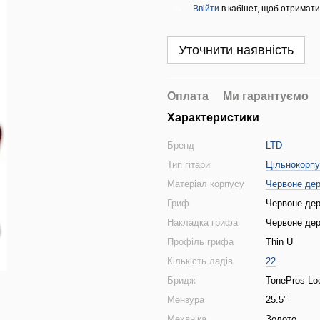
Ввійти
в кабінет, щоб отримати
%
Уточнити наявність
Оплата
Ми гарантуємо
Характеристики
Бренд
LTD
Тип гітари
Цільнокорп
Матеріал корпусу
Червоне де
Гриф
Червоне де
Накладка грифа
Червоне де
Профіль грифа
Thin U
Кількість ладів
22
Бридж
TonePros Lo
Мензура
25.5"
Механіка
Золото