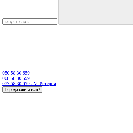
050 58 30 659
068 58 30 659
073 58 30 659 - Майстерня
Передзвонити вам?