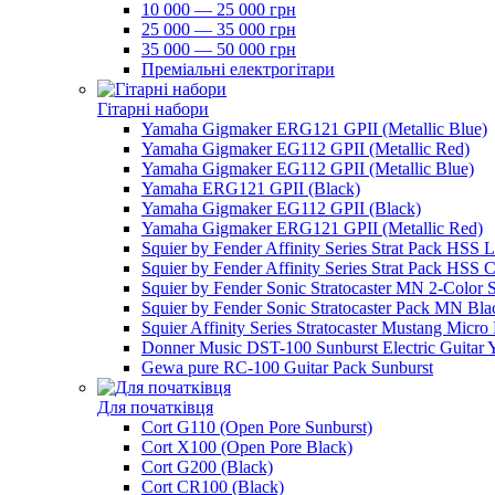
10 000 — 25 000 грн
25 000 — 35 000 грн
35 000 — 50 000 грн
Преміальні електрогітари
Гітарні набори
Yamaha Gigmaker ERG121 GPII (Metallic Blue)
Yamaha Gigmaker EG112 GPII (Metallic Red)
Yamaha Gigmaker EG112 GPII (Metallic Blue)
Yamaha ERG121 GPII (Black)
Yamaha Gigmaker EG112 GPII (Black)
Yamaha Gigmaker ERG121 GPII (Metallic Red)
Squier by Fender Affinity Series Strat Pack HSS 
Squier by Fender Affinity Series Strat Pack HSS C
Squier by Fender Sonic Stratocaster MN 2-Color 
Squier by Fender Sonic Stratocaster Pack MN Bla
Squier Affinity Series Stratocaster Mustang Micro
Donner Music DST-100 Sunburst Electric Guitar 
Gewa pure RC-100 Guitar Pack Sunburst
Для початківця
Cort G110 (Open Pore Sunburst)
Cort X100 (Open Pore Black)
Cort G200 (Black)
Cort CR100 (Black)