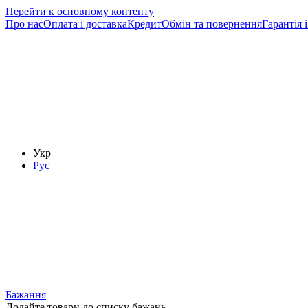
Перейти к основному контенту
Про нас
Оплата і доставка
Кредит
Обмін та повернення
Гарантія і
Укр
Рус
Бажання
Додайте товари до списку бажань