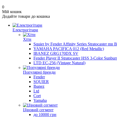
0
Мій кошик
Додайте товари до кошика
Електрогітари
Хіти
Squier by Fender Affinity Series Stratocaster mn 
YAMAHA PACIFICA 012 (Red Metallic)
IBANEZ GRG170DX SV
Fender Player II Stratocaster HSS 3-Color Sunburs
LTD EC-256 (Vintage Natural)
Популярні бренди
Fender
SQUIER
Ibanez
Ltd
Cort
Yamaha
Ціновий сегмент
до 10000 грн