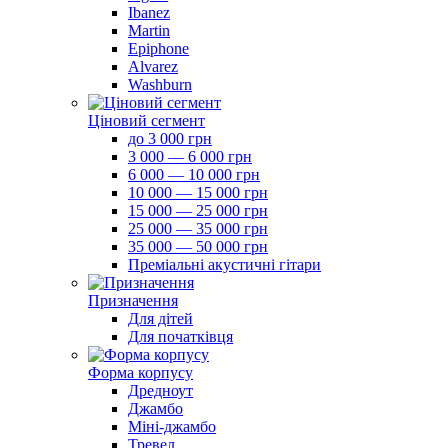
Ibanez
Martin
Epiphone
Alvarez
Washburn
Ціновий сегмент
до 3 000 грн
3 000 — 6 000 грн
6 000 — 10 000 грн
10 000 — 15 000 грн
15 000 — 25 000 грн
25 000 — 35 000 грн
35 000 — 50 000 грн
Преміальні акустичні гітари
Призначення
Для дітей
Для початківця
Форма корпусу
Дредноут
Джамбо
Міні-джамбо
Тревел