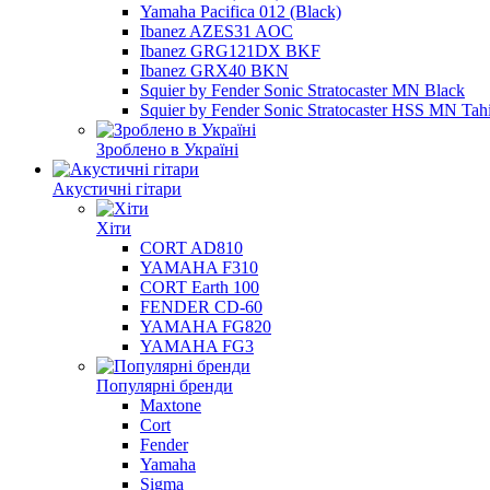
Yamaha Pacifica 012 (Black)
Ibanez AZES31 AOC
Ibanez GRG121DX BKF
Ibanez GRX40 BKN
Squier by Fender Sonic Stratocaster MN Black
Squier by Fender Sonic Stratocaster HSS MN Tahi
Зроблено в Україні
Акустичні гітари
Хіти
CORT AD810
YAMAHA F310
CORT Earth 100
FENDER CD-60
YAMAHA FG820
YAMAHA FG3
Популярні бренди
Maxtone
Cort
Fender
Yamaha
Sigma