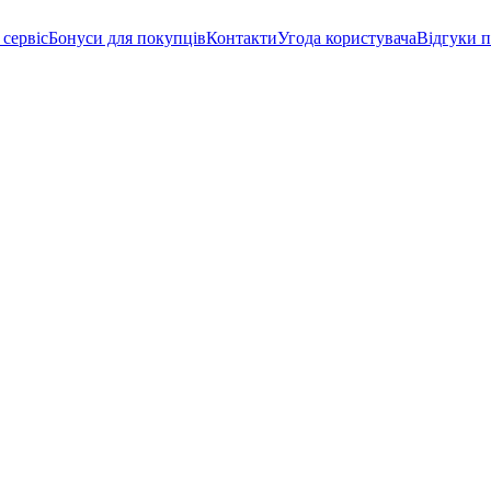
 сервіс
Бонуси для покупців
Контакти
Угода користувача
Відгуки п