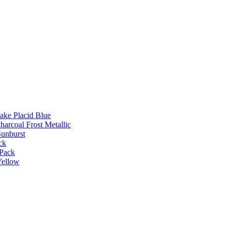
Lake Placid Blue
harcoal Frost Metallic
Sunburst
ck
 Pack
Yellow