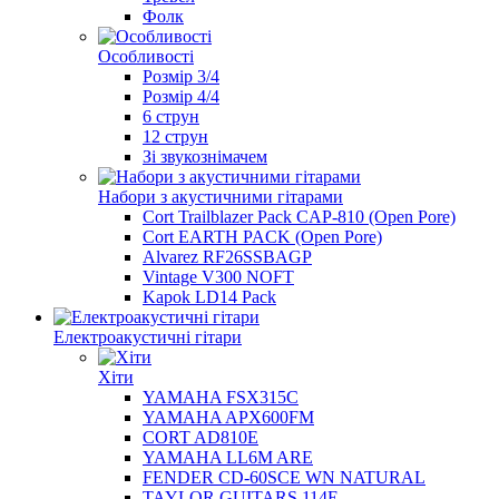
Фолк
Особливості
Розмір 3/4
Розмір 4/4
6 струн
12 струн
Зі звукознімачем
Набори з акустичними гітарами
Cort Trailblazer Pack CAP-810 (Open Pore)
Cort EARTH PACK (Open Pore)
Alvarez RF26SSBAGP
Vintage V300 NOFT
Kapok LD14 Pack
Електроакустичні гітари
Хіти
YAMAHA FSX315C
YAMAHA APX600FM
CORT AD810E
YAMAHA LL6M ARE
FENDER CD-60SCE WN NATURAL
TAYLOR GUITARS 114E