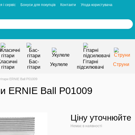
я і сервіс
Бонуси для покупців
Контакти
Угода користувача
Класичні
Бас-
Гітарні
Укулеле
Струни
гітари
гітари
підсилювачі
гітари ERNIE Ball P01009
ри ERNIE Ball P01009
Ціну уточнюйте
Немає в наявності