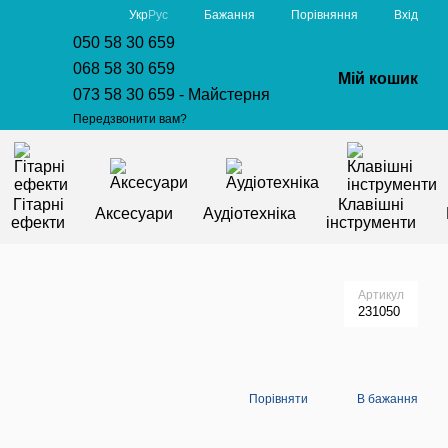
Порівняння
Укр
Рус
Бажання
Вхід
050 58 30 659
068 58 30 659
Мій кошик
073 58 30 659 - Майстерня
Передзвонити вам?
Гітарні
Клавішні
Аксесуари
Аудіотехніка
ефекти
інструменти
Артикул
231050
Порівняти
В бажання