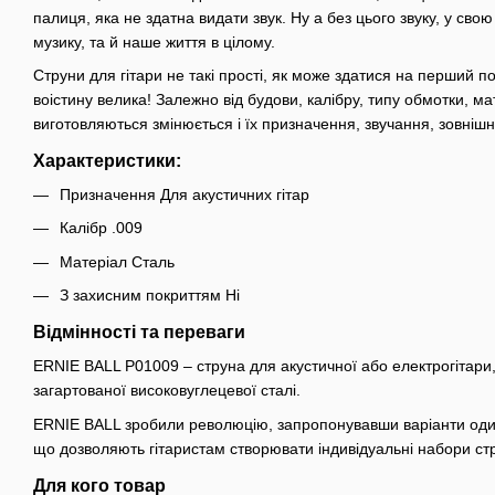
палиця, яка не здатна видати звук. Ну а без цього звуку, у свою
музику, та й наше життя в цілому.
Струни для гітари не такі прості, як може здатися на перший пог
воістину велика! Залежно від будови, калібру, типу обмотки, ма
виготовляються змінюється і їх призначення, звучання, зовнішн
Характеристики:
Призначення Для акустичних гітар
Калібр .009
Матеріал Сталь
З захисним покриттям Ні
Відмінності та переваги
ERNIE BALL P01009 – струна для акустичної або електрогітари,
загартованої високовуглецевої сталі.
ERNIE BALL зробили революцію, запропонувавши варіанти оди
що дозволяють гітаристам створювати індивідуальні набори ст
Для кого товар