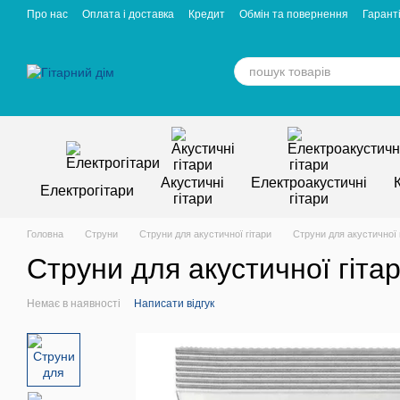
Перейти к основному контенту
Про нас
Оплата і доставка
Кредит
Обмін та повернення
Гаранті
Відгуки про магазин
Вакансії
Статті
Акустичні
Електроакустичні
Електрогітари
гітари
гітари
Головна
Струни
Струни для акустичної гітари
Струни для акустичної 
Струни для акустичної гіта
Немає в наявності
Написати відгук