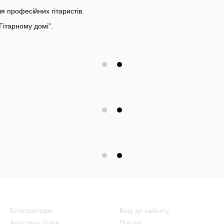
ля професійних гітаристів.
Гітарному домі”.
Каталог
Клієнтам
Електрогітари
Вхід до кабінету
Акустичні гітари
Про нас