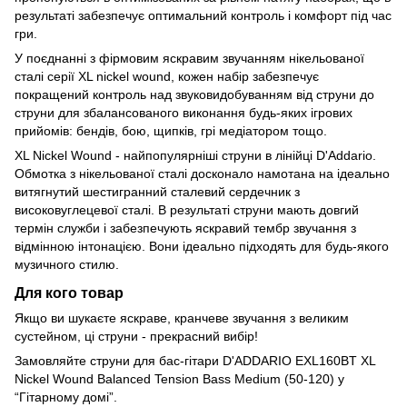
результаті забезпечує оптимальний контроль і комфорт під час
гри.
У поєднанні з фірмовим яскравим звучанням нікельованої
сталі серії XL nickel wound, кожен набір забезпечує
покращений контроль над звуковидобуванням від струни до
струни для збалансованого виконання будь-яких ігрових
прийомів: бендів, бою, щипків, грі медіатором тощо.
XL Nickel Wound - найпопулярніші струни в лінійці D'Addario.
Обмотка з нікельованої сталі досконало намотана на ідеально
витягнутий шестигранний сталевий сердечник з
високовуглецевої сталі. В результаті струни мають довгий
термін служби і забезпечують яскравий тембр звучання з
відмінною інтонацією. Вони ідеально підходять для будь-якого
музичного стилю.
Для кого товар
Якщо ви шукаєте яскраве, кранчеве звучання з великим
сустейном, ці струни - прекрасний вибір!
Замовляйте струни для бас-гітари D'ADDARIO EXL160BT XL
Nickel Wound Balanced Tension Bass Medium (50-120) у
“Гітарному домі”.