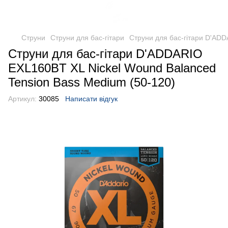
Струни
Струни для бас-гітари
Струни для бас-гітари D'ADD
Струни для бас-гітари D'ADDARIO
EXL160BT XL Nickel Wound Balanced
Tension Bass Medium (50-120)
Артикул:
30085
Написати відгук