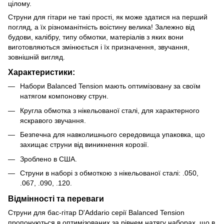
цілому.
Струни для гітари не такі прості, як може здатися на перший
погляд, а їх різноманітність воістину велика! Залежно від
будови, калібру, типу обмотки, матеріалів з яких вони
виготовляються змінюється і їх призначення, звучання,
зовнішній вигляд.
Характеристики:
Набори Balanced Tension мають оптимізовану за своїм
натягом компоновку струн.
Кругла обмотка з нікельованої сталі, для характерного
яскравого звучання.
Безпечна для навколишнього середовища упаковка, що
захищає струни від виникнення корозії.
Зроблено в США.
Струни в наборі з обмоткою з нікельованої сталі: .050,
.067, .090, .120.
Відмінності та переваги
Струни для бас-гітар D'Addario серії Balanced Tension
пропонуються в оптимізованих за рівнем натягу наборах, що в