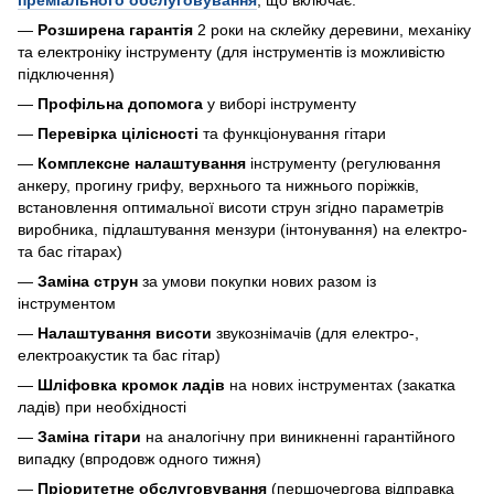
—
Розширена гарантія
2 роки на склейку деревини, механіку
та електроніку інструменту (для інструментів із можливістю
підключення)
—
Профільна допомога
у виборі інструменту
—
Перевірка цілісності
та функціонування гітари
—
Комплексне налаштування
інструменту (регулювання
анкеру, прогину грифу, верхнього та нижнього поріжків,
встановлення оптимальної висоти струн згідно параметрів
виробника, підлаштування мензури (інтонування) на електро-
та бас гітарах)
—
Заміна струн
за умови покупки нових разом із
інструментом
—
Налаштування висоти
звукознімачів (для електро-,
електроакустик та бас гітар)
—
Шліфовка кромок ладів
на нових інструментах (закатка
ладів) при необхідності
—
Заміна гітари
на аналогічну при виникненні гарантійного
випадку (впродовж одного тижня)
—
Пріоритетне обслуговування
(першочергова відправка