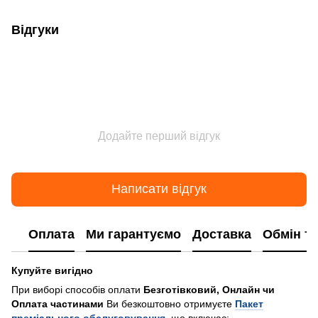
Відгуки
Додайте перший відгук
Написати відгук
Оплата
Ми гарантуємо
Доставка
Обмін т
Купуйте вигідно
При виборі способів оплати
Безготівковий, Онлайн чи
Оплата частинами
Ви безкоштовно отримуєте
Пакет
преміального обслуговування
, що включає: