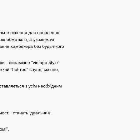
альне рішення для оновлення
чною обмоткою, звукознімачі
ання хамбекера без будь-якого
и - динамічне "vintage-style"
ткий "hot-rod" саунд; скляне,
ставляється з усім необхідним
чості і стануть ідеальним
омі”.