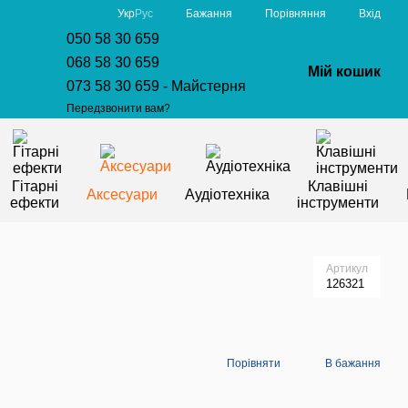
Порівняння
Укр
Рус
Бажання
Вхід
050 58 30 659
068 58 30 659
Мій кошик
073 58 30 659 - Майстерня
Передзвонити вам?
Гітарні
Клавішні
Аксесуари
Аудіотехніка
ефекти
інструменти
Артикул
126321
Порівняти
В бажання