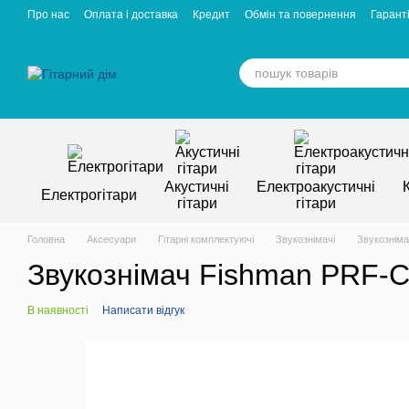
Перейти к основному контенту
Про нас
Оплата і доставка
Кредит
Обмін та повернення
Гаранті
Відгуки про магазин
Вакансії
Статті
Акустичні
Електроакустичні
Електрогітари
гітари
гітари
Головна
Аксесуари
Гітарні комплектуючі
Звукознімачі
Звукознім
Звукознімач Fishman PRF
В наявності
Написати відгук