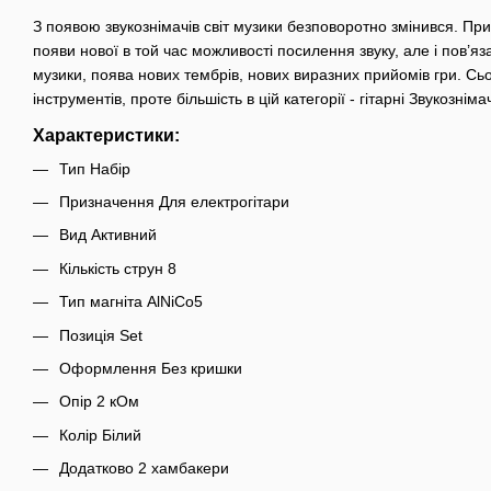
З появою звукознімачів світ музики безповоротно змінився. При
появи нової в той час можливості посилення звуку, але і пов’я
музики, поява нових тембрів, нових виразних прийомів гри. Сьо
інструментів, проте більшість в цій категорії - гітарні Звукозніма
Характеристики:
Тип Набір
Призначення Для електрогітари
Вид Активний
Кількість струн 8
Тип магніта AlNiCo5
Позиція Set
Оформлення Без кришки
Опір 2 кОм
Колір Білий
Додатково 2 хамбакери