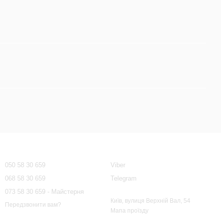
Контактна інформація
050 58 30 659
Viber
068 58 30 659
Telegram
073 58 30 659 - Майстерня
Київ, вулиця Верхній Вал, 54
Передзвонити вам?
Мапа проїзду