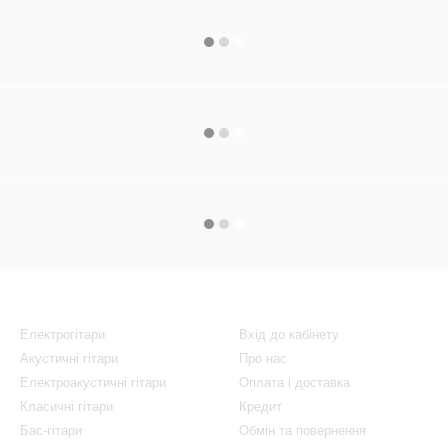
Каталог
Клієнтам
Електрогітари
Вхід до кабінету
Акустичні гітари
Про нас
Електроакустичні гітари
Оплата і доставка
Класичні гітари
Кредит
Бас-гітари
Обмін та повернення