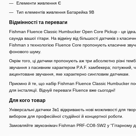
Елементи живлення Є
Тип елементів живлення Батарейка 9В
Відмінності та переваги
Fishman Fluence Classic Humbucker Open Core Pickup - це іде
саунда вашої гітари. На відміну від більшості датчиків з класи
Fishman з технологією Fluence Core пропонують класичне звуч
фонового шуму.
Окрім того, ці датчики пропонують аж три абсолютно різні тембр
звучання з пасивним характером P.A.F. хамбекера; потужний, чі
акцентоване звучання, яке характерно сингловим датчикам.
Приємно й те, що набір Fishman Fluence Classic Humbucker по
для інсталяції. Відчуй переваги Fluence вже сьогодні!
Для кого товар
Універсальні датчики 3в1 відкривають нові можливості для твор
вибором для професійної студійної й концертної роботи.
Замовляйте звукознімач Fishman PRF-CO8-SW2 у “Гітарному д