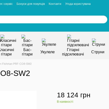
я і сервіс
Бонуси для покупців
Контакти
Угода користувача
Класичні
Бас-
Гітарні
Укулеле
Струни
гітари
гітари
підсилювачі
ач Fishman PRF-CO8-SW2
-CO8-SW2
18 124 грн
В наявності