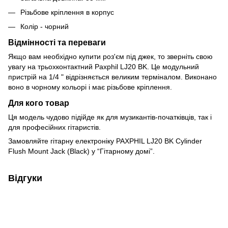
Різьбове кріплення в корпус
Колір - чорний
Відмінності та переваги
Якщо вам необхідно купити роз'єм під джек, то зверніть свою
увагу на трьохконтактний Paxphil LJ20 BK. Це модульний
пристрій на 1/4 " відрізняється великим терміналом. Виконано
воно в чорному кольорі і має різьбове кріплення.
Для кого товар
Ця модель чудово підійде як для музикантів-початківців, так і
для професійних гітаристів.
Замовляйте гітарну електроніку PAXPHIL LJ20 BK Cylinder
Flush Mount Jack (Black) у “Гітарному домі”.
Відгуки