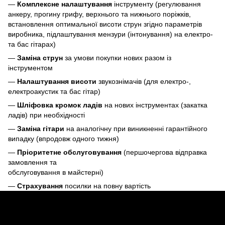
—
Комплексне налаштування
інструменту (регулювання
анкеру, прогину грифу, верхнього та нижнього поріжків,
встановлення оптимальної висоти струн згідно параметрів
виробника, підлаштування мензури (інтонування) на електро-
та бас гітарах)
—
Заміна струн
за умови покупки нових разом із
інструментом
—
Налаштування висоти
звукознімачів (для електро-,
електроакустик та бас гітар)
—
Шліфовка кромок ладів
на нових інструментах (закатка
ладів) при необхідності
—
Заміна гітари
на аналогічну при виникненні гарантійного
випадку (впродовж одного тижня)
—
Пріоритетне обслуговування
(першочергова відправка
замовлення та
обслуговування в майстерні)
—
Страхування
посилки на повну вартість