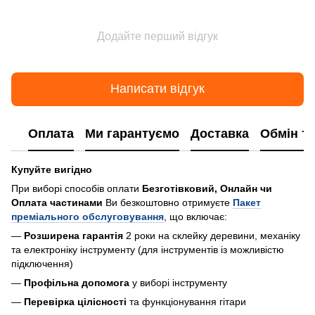
Додайте перший відгук
Написати відгук
Оплата
Ми гарантуємо
Доставка
Обмін т
Купуйте вигідно
При виборі способів оплати
Безготівковий, Онлайн чи
Оплата частинами
Ви безкоштовно отримуєте
Пакет
преміального обслуговування
, що включає:
—
Розширена гарантія
2 роки на склейку деревини, механіку
та електроніку інструменту (для інструментів із можливістю
підключення)
—
Профільна допомога
у виборі інструменту
—
Перевірка цілісності
та функціонування гітари