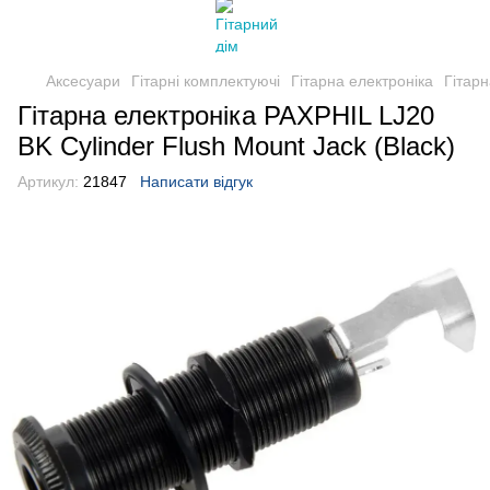
Аксесуари
Гітарні комплектуючі
Гітарна електроніка
Гітарн
Гітарна електроніка PAXPHIL LJ20
BK Cylinder Flush Mount Jack (Black)
Артикул:
21847
Написати відгук