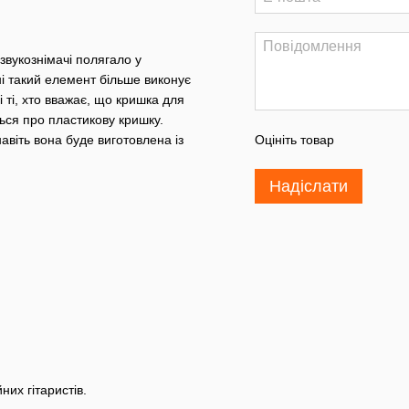
звукознімачі полягало у
ні такий елемент більше виконує
 ті, хто вважає, що кришка для
ься про пластикову кришку.
віть вона буде виготовлена із
Оцініть товар
Надіслати
них гітаристів.