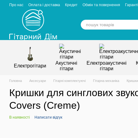
Перейти к основному контенту
Про нас
Оплата і доставка
Кредит
Обмін та повернення
Гаранті
Відгуки про магазин
Вакансії
Статті
Акустичні
Електроакустичні
Електрогітари
гітари
гітари
Головна
Аксесуари
Гітарні комплектуючі
Гітарна механіка
Кришки
Кришки для синглових звук
Covers (Creme)
В наявності
Написати відгук