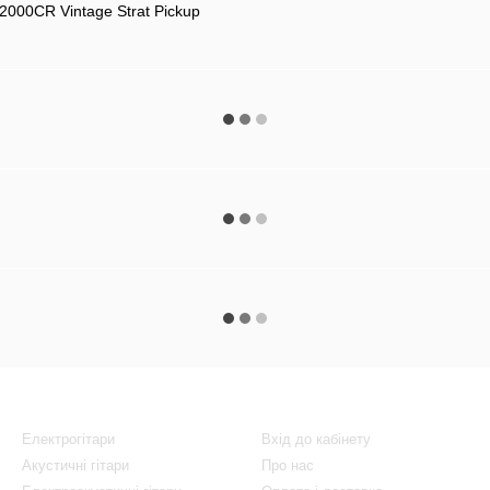
000CR Vintage Strat Pickup
Каталог
Клієнтам
Електрогітари
Вхід до кабінету
Акустичні гітари
Про нас