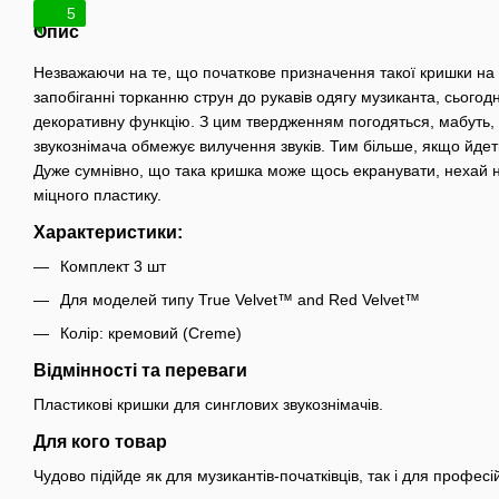
5
Опис
Незважаючи на те, що початкове призначення такої кришки на 
запобіганні торканню струн до рукавів одягу музиканта, сьогод
декоративну функцію. З цим твердженням погодяться, мабуть, і
звукознімача обмежує вилучення звуків. Тим більше, якщо йдет
Дуже сумнівно, що така кришка може щось екранувати, нехай на
міцного пластику.
Характеристики:
Комплект 3 шт
Для моделей типу True Velvet™ and Red Velvet™
Колір: кремовий (Creme)
Відмінності та переваги
Пластикові кришки для синглових звукознімачів.
Для кого товар
Чудово підійде як для музикантів-початківців, так і для професій