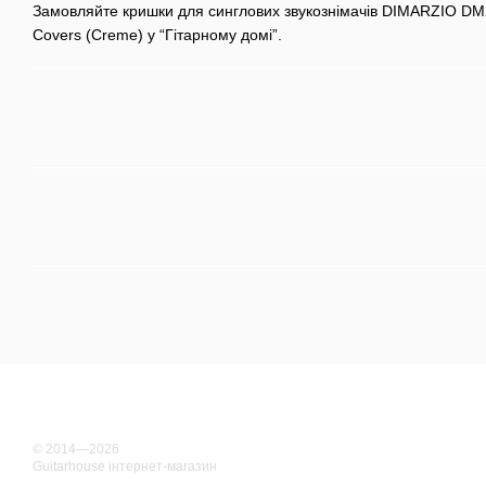
Замовляйте кришки для синглових звукознімачів DIMARZIO DM2
Covers (Creme) у “Гітарному домі”.
© 2014—2026
Guitarhouse інтернет-магазин