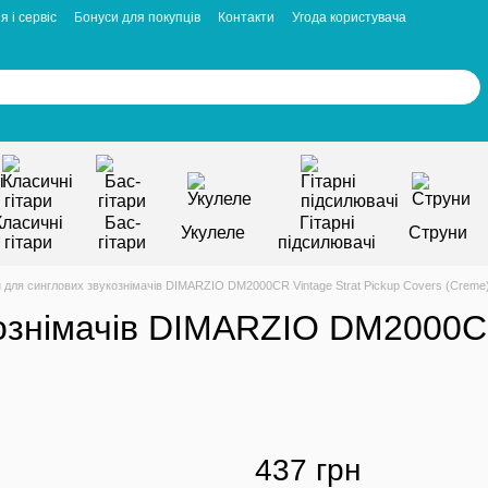
я і сервіс
Бонуси для покупців
Контакти
Угода користувача
Класичні
Бас-
Гітарні
Укулеле
Струни
гітари
гітари
підсилювачі
 для синглових звукознімачів DIMARZIO DM2000CR Vintage Strat Pickup Covers (Creme
ознімачів DIMARZIO DM2000CR 
437 грн