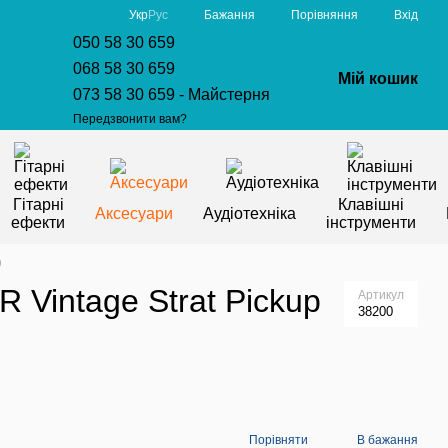
Порівняння
Укр
Рус
Бажання
Вхід
050 58 30 659
068 58 30 659
Мій кошик
073 58 30 659 - Майстерня
Передзвонити вам?
Гітарні
Клавішні
Аксесуари
Аудіотехніка
ефекти
інструменти
)
Vintage Strat Pickup
Артикул
38200
Порівняти
В бажання