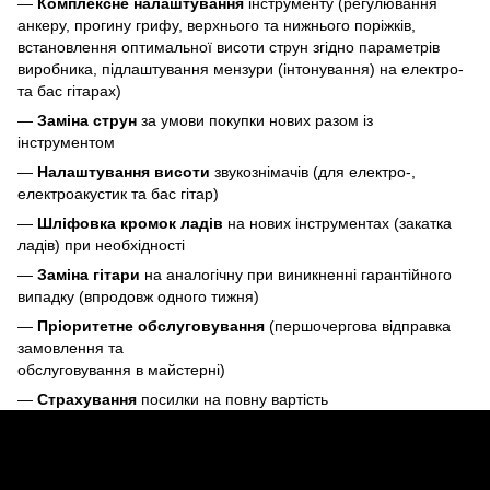
—
Комплексне налаштування
інструменту (регулювання
анкеру, прогину грифу, верхнього та нижнього поріжків,
встановлення оптимальної висоти струн згідно параметрів
виробника, підлаштування мензури (інтонування) на електро-
та бас гітарах)
—
Заміна струн
за умови покупки нових разом із
інструментом
—
Налаштування висоти
звукознімачів (для електро-,
електроакустик та бас гітар)
—
Шліфовка кромок ладів
на нових інструментах (закатка
ладів) при необхідності
—
Заміна гітари
на аналогічну при виникненні гарантійного
випадку (впродовж одного тижня)
—
Пріоритетне обслуговування
(першочергова відправка
замовлення та
обслуговування в майстерні)
—
Страхування
посилки на повну вартість