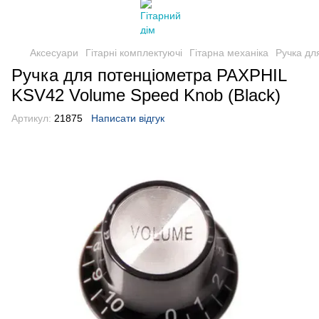
Аксесуари
Гітарні комплектуючі
Гітарна механіка
Ручка дл
Ручка для потенціометра PAXPHIL
KSV42 Volume Speed Knob (Black)
Артикул:
21875
Написати відгук