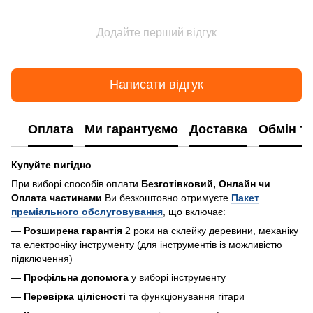
Додайте перший відгук
Написати відгук
Оплата
Ми гарантуємо
Доставка
Обмін т
Купуйте вигідно
При виборі способів оплати
Безготівковий, Онлайн чи
Оплата частинами
Ви безкоштовно отримуєте
Пакет
преміального обслуговування
, що включає:
—
Розширена гарантія
2 роки на склейку деревини, механіку
та електроніку інструменту (для інструментів із можливістю
підключення)
—
Профільна допомога
у виборі інструменту
—
Перевірка цілісності
та функціонування гітари