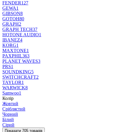
FENDER
127
GEWA
1
GIBSON
8
GOTOH
80
GRAPH
2
GRAPH TECH
37
HOTONE AUDIO
1
IBANEZ
4
KORG
1
MAXTONE
1
PAXPHIL
363
PLANET WAVES
3
PRS
1
SOUNDKING
5
SWITCHCRAFT
2
TAYLOR
1
WARWICK
8
Samwoo
1
Колір
Жовтий
Сріблястий
Чорний
Білий
Сірий
Показати 705 товарів