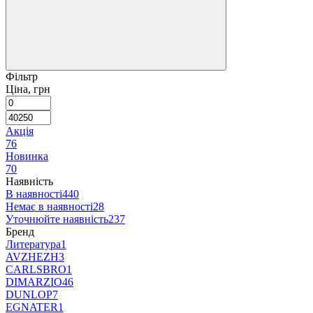
Фільтр
Ціна, грн
Акція
76
Новинка
70
Наявність
В наявності
440
Немає в наявності
28
Уточнюйте наявність
237
Бренд
Литература
1
AVZHEZH
3
CARLSBRO
1
DIMARZIO
46
DUNLOP
7
EGNATER
1