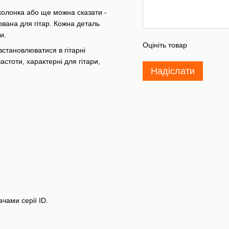
 колонка або ще можна сказати -
ована для гітар. Кожна деталь
и.
Оцініть товар
встановлюватися в гітарні
частоти, характерні для гітари,
Надіслати
ачами серії ID.