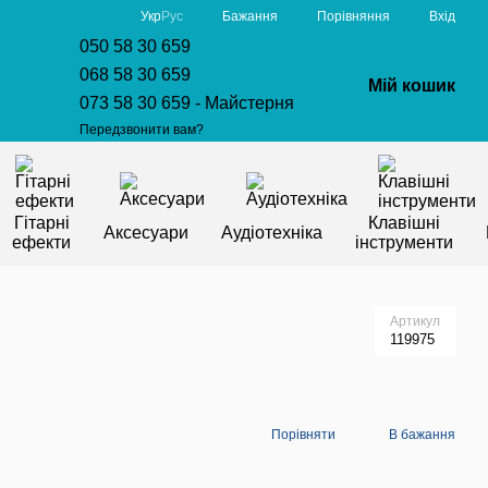
Порівняння
Укр
Рус
Бажання
Вхід
050 58 30 659
068 58 30 659
Мій кошик
073 58 30 659 - Майстерня
Передзвонити вам?
Гітарні
Клавішні
Аксесуари
Аудіотехніка
ефекти
інструменти
Артикул
119975
Порівняти
В бажання