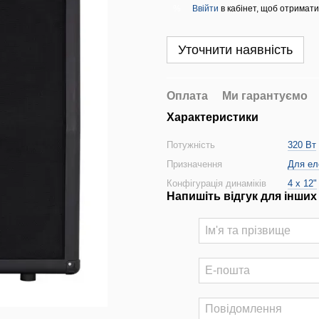
Ввійти
в кабінет, щоб отримати
%
Уточнити наявність
Оплата
Ми гарантуємо
Характеристики
Потужність
320 Вт
Призначення
Для ел
Конфігурація динаміків
4 х 12"
Напишіть відгук для інших