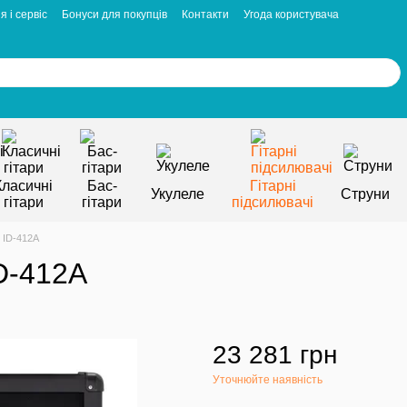
я і сервіс
Бонуси для покупців
Контакти
Угода користувача
Класичні
Бас-
Гітарні
Укулеле
Струни
гітари
гітари
підсилювачі
r ID-412A
ID-412A
23 281 грн
Уточнюйте наявність