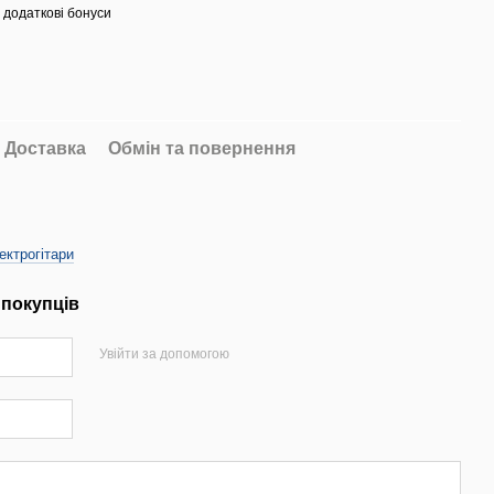
 додаткові бонуси
Доставка
Обмін та повернення
ектрогітари
 покупців
Увійти за допомогою