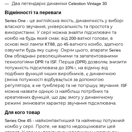
Два легендарні динаміки Celestion Vintage 30
Відмінності та переваги
Series One
- це англійська якість, динамічність у виборі
власного звучання, універсальність та простота у
використанні. У серії можна знайти підсилювачі та
комбо на будь який смак: від 200-ватної голови, в
основі якої лампи KT88, до 45-ватного комбо, здатного
озвучити будь яку сцену. Окрім цього, апарати Series
One обладнані революційними та запатентованими
технологіями DPR та ISF. Перша (DPR) дозволяє знизити
потужність підсилювача до 10% і, на відміну від
подібних функцій інших виробників, є динамічною
(зміна потужності відбувається за допомогою
регулятора, а не тумблера) та не погіршує звучання. ISF
можна назвати однією із найбільш потрібних та
креативних функцій, що дає змогу у динамічному
режимі змінювати характер звучання підсилювача.
Для кого товар
Series One 45 - найкомпактніший та найменш потужний
комбо у серії. Проте, не варто недооцінювати цей