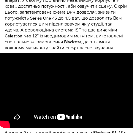
апарат. У своєму порівняно невеликому корпусі він
ховає достатньо потужності, аби озвучити сцену. Окрім
цього, запатентована схема DPR дозволяє знизити
потужність Series One 45 до 4,5 ват, що дозволить Вам
користуватися цим підсилювачом як у студії, так і
удома. А революційна система ISF та два динаміки
Celestion Neo 12" із неодимовим магнітом, виготовлені
спеціально на замовлення Blackstar, дають змогу
кожному музиканту знайти своє власне звучання.
Замовляйте гітарний комбопідсилювач Blackstar S1-45 у