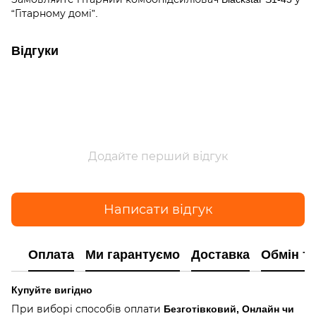
“Гітарному домі”.
Відгуки
Додайте перший відгук
Написати відгук
Оплата
Ми гарантуємо
Доставка
Обмін т
Купуйте вигідно
При виборі способів оплати
Безготівковий, Онлайн чи