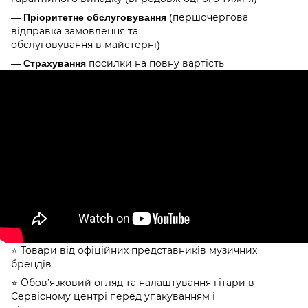
—
Пріоритетне обслуговування
(першочергова
відправка замовлення та
обслуговування в майстерні)
—
Страхування
посилки на повну вартість
⭐️ Товари від офіційних представників музичних
брендів
⭐️ Обов’язковий огляд та налаштування гітари в
Сервісному центрі перед упакуванням і