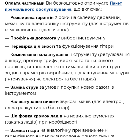
Оплата частинами
Ви безкоштовно отримуєте
Пакет
преміального обслуговування
, що включає:
—
Розширена гарантія
2 роки на склейку деревини,
механіку та електроніку інструменту (для інструментів
із можливістю підключення)
—
Профільна допомога
у виборі інструменту
—
Перевірка цілісності
та функціонування гітари
—
Комплексне налаштування
інструменту (регулювання
анкеру, прогину грифу, верхнього та нижнього
поріжків, встановлення оптимальної висоти струн
згідно параметрів виробника, підлаштування мензури
(інтонування) на електро- та бас гітарах)
—
Заміна струн
за умови покупки нових разом із
інструментом
—
Налаштування висоти
звукознімачів (для електро-,
електроакустик та бас гітар)
—
Шліфовка кромок ладів
на нових інструментах
(закатка ладів) при необхідності
—
Заміна гітари
на аналогічну при виникненні
гарантійного випадку (впродовж одного тижня)