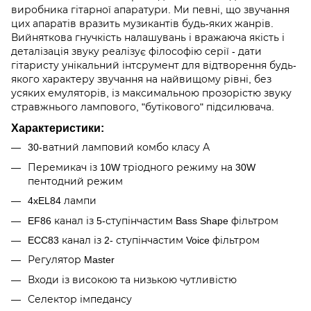
виробника гітарної апаратури. Ми певні, що звучання
цих апаратів вразить музикантів будь-яких жанрів.
Вийняткова гнучкість налашувань і вражаюча якість і
деталізація звуку реалізує філософію серії - дати
гітаристу унікальний інтсрумент для відтворення будь-
якого характеру звучання на найвищому рівні, без
усяких емуляторів, із максимальною прозорістю звуку
стравжнього лампового, "бутікового" підсилювача.
Характеристики:
30-ватний ламповий комбо класу А
Перемикач із 10W тріодного режиму на 30W
пентодний режим
4xEL84 лампи
EF86 канал із 5-ступінчастим Bass Shape фільтром
ECC83 канал із 2- ступінчастим Voice фільтром
Регулятор Master
Входи із високою та низькою чутливістю
Селектор імпедансу