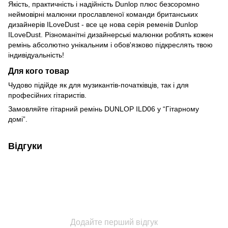
Якість, практичність і надійність Dunlop плюс безсоромно
неймовірні малюнки прославленої команди британських
дизайнерів ILoveDust - все це нова серія ременів Dunlop
ILoveDust. Різноманітні дизайнерські малюнки роблять кожен
ремінь абсолютно унікальним і обов'язково підкреслять твою
індивідуальність!
Для кого товар
Чудово підійде як для музикантів-початківців, так і для
професійних гітаристів.
Замовляйте гітарний ремінь DUNLOP ILD06 у “Гітарному
домі”.
Відгуки
Додайте перший відгук