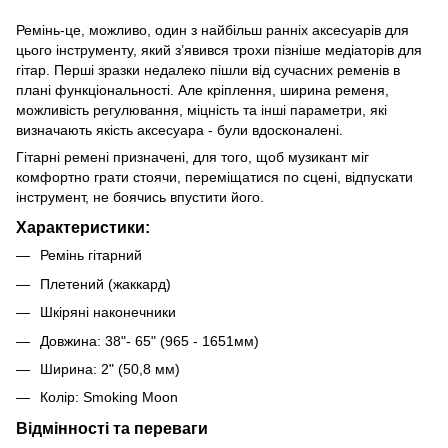
Ремінь-це, можливо, один з найбільш ранніх аксесуарів для
цього інструменту, який з’явився трохи пізніше медіаторів для
гітар. Перші зразки недалеко пішли від сучасних ременів в
плані функціональності. Але кріплення, ширина ременя,
можливість регулювання, міцність та інші параметри, які
визначають якість аксесуара - були вдосконалені.
Гітарні ремені призначені, для того, щоб музикант міг
комфортно грати стоячи, переміщатися по сцені, відпускати
інструмент, не боячись впустити його.
Характеристики:
Ремінь гітарний
Плетений (жаккард)
Шкіряні наконечники
Довжина: 38"- 65" (965 - 1651мм)
Ширина: 2" (50,8 мм)
Колір: Smoking Moon
Відмінності та переваги