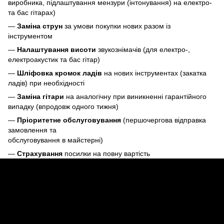
виробника, підлаштування мензури (інтонування) на електро-
та бас гітарах)
—
Заміна струн
за умови покупки нових разом із
інструментом
—
Налаштування висоти
звукознімачів (для електро-,
електроакустик та бас гітар)
—
Шліфовка кромок ладів
на нових інструментах (закатка
ладів) при необхідності
—
Заміна гітари
на аналогічну при виникненні гарантійного
випадку (впродовж одного тижня)
—
Пріоритетне обслуговування
(першочергова відправка
замовлення та
обслуговування в майстерні)
—
Страхування
посилки на повну вартість