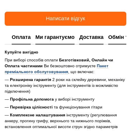
Написати відгук
Оплата
Ми гарантуємо
Доставка
Обмін т
Купуйте вигідно
При виборі способів оплати
Безготівковий, Онлайн чи
Оплата частинами
Ви безкоштовно отримуєте
Пакет
преміального обслуговування
, що включає:
—
Розширена гарантія
2 роки на склейку деревини, механіку
та електроніку інструменту (для інструментів із можливістю
підключення)
—
Профільна допомога
у виборі інструменту
—
Перевірка цілісності
та функціонування гітари
—
Комплексне налаштування
інструменту (регулювання
анкеру, прогину грифу, верхнього та нижнього поріжків,
встановлення оптимальної висоти струн згідно параметрів