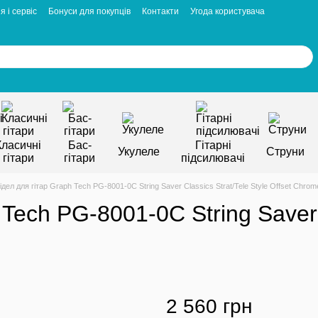
я і сервіс
Бонуси для покупців
Контакти
Угода користувача
Класичні
Бас-
Гітарні
Укулеле
Струни
гітари
гітари
підсилювачі
ідел для гітар Graph Tech PG-8001-0C String Saver Classics Strat/Tele Style Offset Chrom
 Tech PG-8001-0C String Saver 
2 560 грн