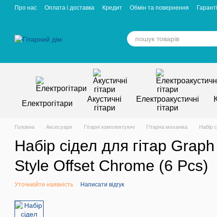
Перейти к основному контенту
Про нас
Оплата і доставка
Кредит
Обмін та повернення
Гаранті
Відгуки про магазин
Вакансії
Статті
Акустичні
Електроакустичні
Електрогітари
гітари
гітари
Головна
Аксесуари
Гітарні комплектуючі
Гітарна механіка
Набір с
Набір сідел для гітар Graph
Style Offset Chrome (6 Pcs)
Уточнюйте наявність
Написати відгук