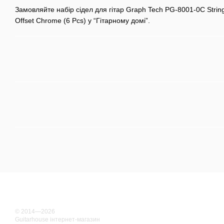
Замовляйте набір сідел для гітар Graph Tech PG-8001-0C String S
Offset Chrome (6 Pcs) у “Гітарному домі”.
© 2014—2026
Guitarhouse інтернет-магазин