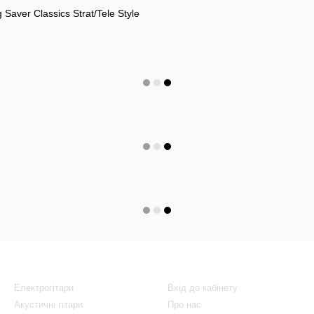
aver Classics Strat/Tele Style
Каталог
Клієнтам
Електрогітари
Вхід до кабінету
Акустичні гітари
Про нас