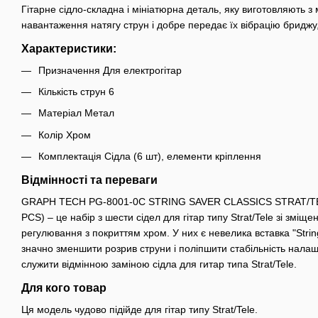
Гітарне сідло-складна і мініатюрна деталь, яку виготовляють з 
навантаження натягу струн і добре передає їх вібрацію бриджу, 
Характеристики:
Призначення Для електрогітар
Кількість струн 6
Матеріал Метал
Колір Хром
Комплектація Сідла (6 шт), елементи кріплення
Відмінності та переваги
GRAPH TECH PG-8001-0C STRING SAVER CLASSICS STRAT/
PCS) – це набір з шести сідел для гітар типу Strat/Tele зі змі
регулювання з покриттям хром. У них є невелика вставка "String
значно зменшити розрив струни і поліпшити стабільність нала
служити відмінною заміною сідла для гитар типа Strat/Tele.
Для кого товар
Ця модель чудово підійде для гітар типу Strat/Tele.