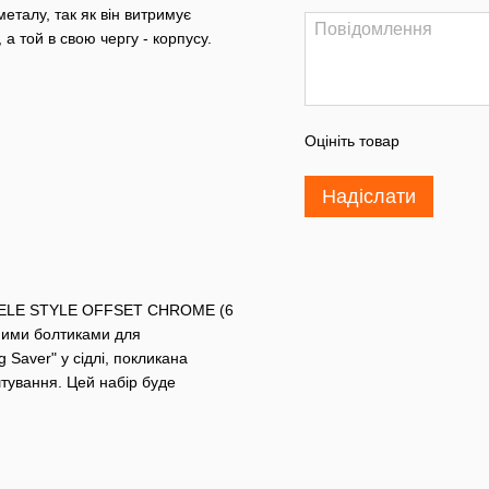
металу, так як він витримує
а той в свою чергу - корпусу.
Оцініть товар
Надіслати
TELE STYLE OFFSET CHROME (6
щеними болтиками для
 Saver" у сідлі, покликана
штування. Цей набір буде