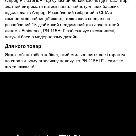
Ampeg PN-115HLF - це сучасний легкий кабінет для бас-гітар,
здатний витримати натиск навіть найпотужніших басових
підсилювачів Ampeg. Розроблений і зібраний в США з
компонентів найвищої якості, включаючи спеціально
розроблений 15-дюймовий неодимовий низькочастотний
динамік Eminence, PN-115HLF забезпечує високоякісні,
потужні баси в модерновому дизайні.
Для кого товар
Якщо тобі потрібен кабінет, який стильно виглядає і гарантує
по справжньому агресивну подачу, то PN-115HLF - саме те,
що ти шукаєш!