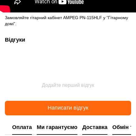
Замовляйте гітарний кабінет AMPEG PN-115HLF у “Гітарному
домі”.
Відгуки
Додайте перший відгук
Написати відгук
Оплата
Ми гарантуємо
Доставка
Обмін т