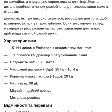
не звичайна, а спеціально спроектована для гітар. Кожна
деталь особливим чином розроблена для використання саме з
гітарами.
Динаміки, які там використовуються, розроблені для того, щоб
встановлюватися в гітарні кабінети. Вони виготовлені з спец.
матеріалів і розраховані на частоти, характерні для гітари,
щоб видавати «той самий звук».
Характеристики:
15" НЧ динамік Eminence з неодимовим магнітом
1" Eminence ВЧ драйвер з регулюванням рівня
Потужність RMS: 575Вт/8Ω
Частотний діапазон (-3дБ): 28 Гц - 10 кГц
Корисна низька частота (-10дБ): 28 Гц
Чутливість: 98 дБ
Міцний і надійний корпус
Металева решітка
Відмінності та переваги