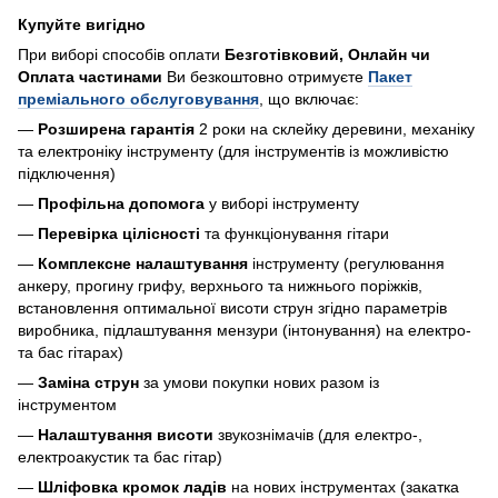
Купуйте вигідно
При виборі способів оплати
Безготівковий, Онлайн чи
Оплата частинами
Ви безкоштовно отримуєте
Пакет
преміального обслуговування
, що включає:
—
Розширена гарантія
2 роки на склейку деревини, механіку
та електроніку інструменту (для інструментів із можливістю
підключення)
—
Профільна допомога
у виборі інструменту
—
Перевірка цілісності
та функціонування гітари
—
Комплексне налаштування
інструменту (регулювання
анкеру, прогину грифу, верхнього та нижнього поріжків,
встановлення оптимальної висоти струн згідно параметрів
виробника, підлаштування мензури (інтонування) на електро-
та бас гітарах)
—
Заміна струн
за умови покупки нових разом із
інструментом
—
Налаштування висоти
звукознімачів (для електро-,
електроакустик та бас гітар)
—
Шліфовка кромок ладів
на нових інструментах (закатка