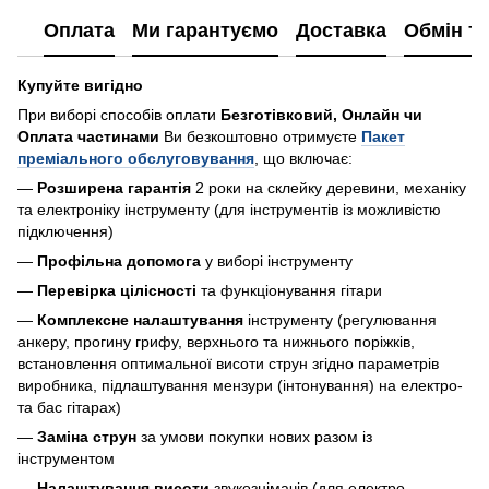
Оплата
Ми гарантуємо
Доставка
Обмін т
Купуйте вигідно
При виборі способів оплати
Безготівковий, Онлайн чи
Оплата частинами
Ви безкоштовно отримуєте
Пакет
преміального обслуговування
, що включає:
—
Розширена гарантія
2 роки на склейку деревини, механіку
та електроніку інструменту (для інструментів із можливістю
підключення)
—
Профільна допомога
у виборі інструменту
—
Перевірка цілісності
та функціонування гітари
—
Комплексне налаштування
інструменту (регулювання
анкеру, прогину грифу, верхнього та нижнього поріжків,
встановлення оптимальної висоти струн згідно параметрів
виробника, підлаштування мензури (інтонування) на електро-
та бас гітарах)
—
Заміна струн
за умови покупки нових разом із
інструментом
—
Налаштування висоти
звукознімачів (для електро-,