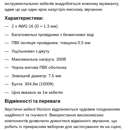
інструментальних кабелів знадобляться кожному музиканту,
адже це ще один крок назустріч якісному звучанню.
Характеристики:
2 х AWG 16 (D = 1.3 мм)
Багатожильні провідники з безкисневої міді
ПВХ ізоляція провідника: товщина 0,5 мм
Ущільнювач з джуту
Максимальна напруга: 300В
Чорна матова ПВХ оболонка
Зовнішній діаметр: 7,5 мм
Бухта: 304,8м (1000ft)
Ціна вказана за 1м кабелю
Відмінності та переваги
Акустичні кабелі Horizon відрізняються чудовим поєднанням
надійності та гнучкості. Використання високоякісних
компонентів дозволило домогтися відмінного звучання, що
робить їх прекрасним вибором для застосування як на сцені,