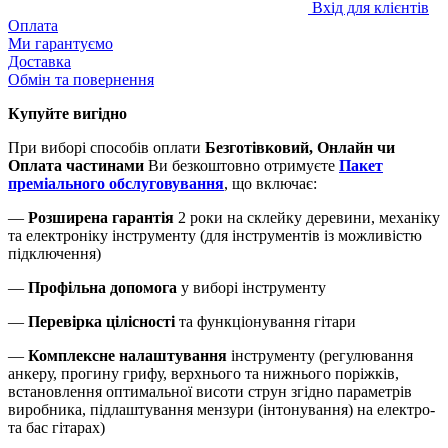
Вхід для клієнтів
Оплата
Ми гарантуємо
Доставка
Обмін та повернення
Купуйте вигідно
При виборі способів оплати
Безготівковий, Онлайн чи
Оплата частинами
Ви безкоштовно отримуєте
Пакет
преміального обслуговування
, що включає:
—
Розширена гарантія
2 роки на склейку деревини, механіку
та електроніку інструменту (для інструментів із можливістю
підключення)
—
Профільна допомога
у виборі інструменту
—
Перевірка цілісності
та функціонування гітари
—
Комплексне налаштування
інструменту (регулювання
анкеру, прогину грифу, верхнього та нижнього поріжків,
встановлення оптимальної висоти струн згідно параметрів
виробника, підлаштування мензури (інтонування) на електро-
та бас гітарах)