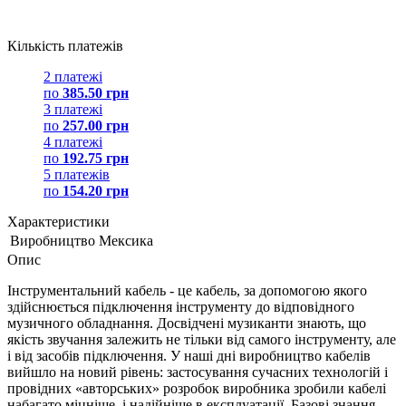
Кількість платежів
2 платежі
по
385.50 грн
3 платежі
по
257.00 грн
4 платежі
по
192.75 грн
5 платежів
по
154.20 грн
Характеристики
Виробництво
Мексика
Опис
Інструментальний кабель - це кабель, за допомогою якого
здійснюється підключення інструменту до відповідного
музичного обладнання. Досвідчені музиканти знають, що
якість звучання залежить не тільки від самого інструменту, але
і від засобів підключення. У наші дні виробництво кабелів
вийшло на новий рівень: застосування сучасних технологій і
провідних «авторських» розробок виробника зробили кабелі
набагато міцніше, і надійніше в експлуатації. Базові знання