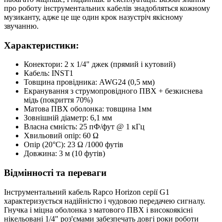
про роботу інструментальних кабелів знадобляться кожному
музиканту, адже це ще один крок назустріч якісному
звучанню.
Характеристики:
Конектори: 2 х 1/4" джек (прямий і кутовий)
Кабель: INST1
Товщина провідника: AWG24 (0,5 мм)
Екранування з струмопровідного ПВХ + безкиснева
мідь (покриття 70%)
Матова ПВХ оболонка: товщина 1мм
Зовнішній діаметр: 6,1 мм
Власна ємність: 25 пФ/фут @ 1 кГц
Хвильовий опір: 60 Ω
Опір (20°С): 23 Ω /1000 футів
Довжина: 3 м (10 футів)
Відмінності та переваги
Інструментальний кабель Rapco Horizon серії G1
характеризується надійністю і чудовою передачею сигналу.
Гнучка і міцна оболонка з матового ПВХ і високоякісні
нікельовані 1/4" роз'ємами забезпечать довгі роки роботи