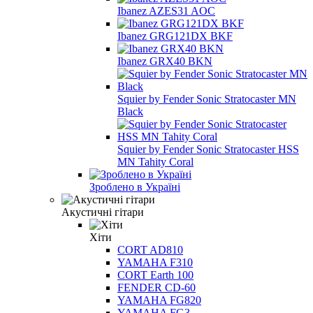
Ibanez AZES31 AOC
Ibanez GRG121DX BKF
Ibanez GRX40 BKN
Squier by Fender Sonic Stratocaster MN
Black
Squier by Fender Sonic Stratocaster HSS
MN Tahity Coral
Зроблено в Україні
Акустичні гітари
Хіти
CORT AD810
YAMAHA F310
CORT Earth 100
FENDER CD-60
YAMAHA FG820
YAMAHA FG3