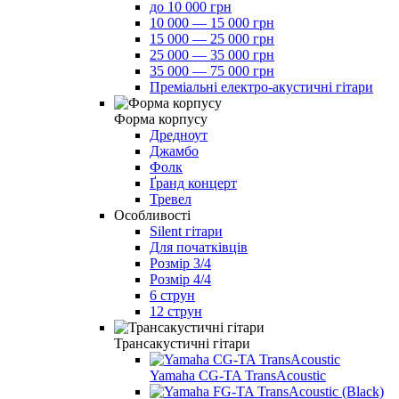
до 10 000 грн
10 000 — 15 000 грн
15 000 — 25 000 грн
25 000 — 35 000 грн
35 000 — 75 000 грн
Преміальні електро-акустичні гітари
Форма корпусу
Дредноут
Джамбо
Фолк
Ґранд концерт
Тревел
Особливості
Silent гітари
Для початківців
Розмір 3/4
Розмір 4/4
6 струн
12 струн
Трансакустичні гітари
Yamaha CG-TA TransAcoustic