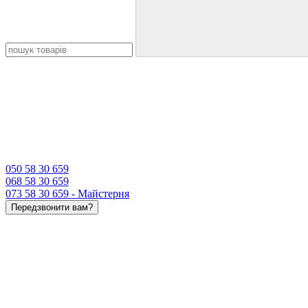
050 58 30 659
068 58 30 659
073 58 30 659 - Майстерня
Передзвонити вам?