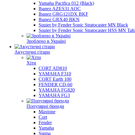
Yamaha Pacifica 012 (Black)
Ibanez AZES31 AOC
Ibanez GRG121DX BKF
Ibanez GRX40 BKN
Squier by Fender Sonic Stratocaster MN Black
Squier by Fender Sonic Stratocaster HSS MN Tahi
Зроблено в Україні
Акустичні гітари
Хіти
CORT AD810
YAMAHA F310
CORT Earth 100
FENDER CD-60
YAMAHA FG820
YAMAHA FG3
Популярні бренди
Maxtone
Cort
Fender
Yamaha
Sigma