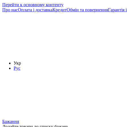
Перейти к основному контенту
Про нас
Оплата і доставка
Кредит
Обмін та повернення
Гарантія і
Укр
Рус
Бажання
Додайте товари до списку бажань