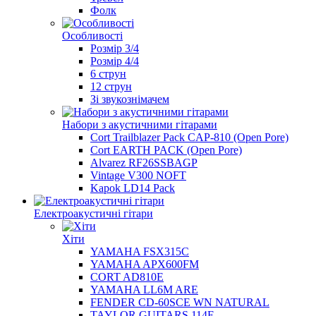
Фолк
Особливості
Розмір 3/4
Розмір 4/4
6 струн
12 струн
Зі звукознімачем
Набори з акустичними гітарами
Cort Trailblazer Pack CAP-810 (Open Pore)
Cort EARTH PACK (Open Pore)
Alvarez RF26SSBAGP
Vintage V300 NOFT
Kapok LD14 Pack
Електроакустичні гітари
Хіти
YAMAHA FSX315C
YAMAHA APX600FM
CORT AD810E
YAMAHA LL6M ARE
FENDER CD-60SCE WN NATURAL
TAYLOR GUITARS 114E