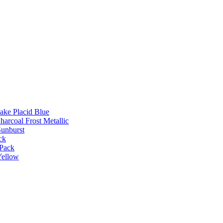
Lake Placid Blue
harcoal Frost Metallic
Sunburst
ck
 Pack
Yellow