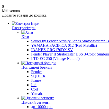
0
Мій кошик
Додайте товари до кошика
Електрогітари
Хіти
Squier by Fender Affinity Series Stratocaster mn 
YAMAHA PACIFICA 012 (Red Metallic)
IBANEZ GRG170DX SV
Fender Player II Stratocaster HSS 3-Color Sunburs
LTD EC-256 (Vintage Natural)
Популярні бренди
Fender
SQUIER
Ibanez
Ltd
Cort
Yamaha
Ціновий сегмент
до 10000 грн