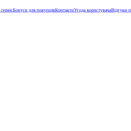
 сервіс
Бонуси для покупців
Контакти
Угода користувача
Відгуки п