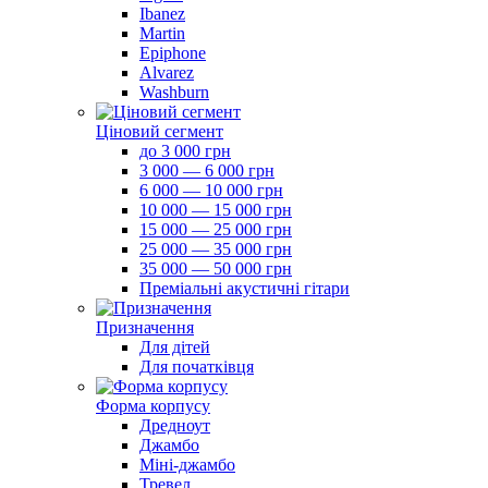
Ibanez
Martin
Epiphone
Alvarez
Washburn
Ціновий сегмент
до 3 000 грн
3 000 — 6 000 грн
6 000 — 10 000 грн
10 000 — 15 000 грн
15 000 — 25 000 грн
25 000 — 35 000 грн
35 000 — 50 000 грн
Преміальні акустичні гітари
Призначення
Для дітей
Для початківця
Форма корпусу
Дредноут
Джамбо
Міні-джамбо
Тревел