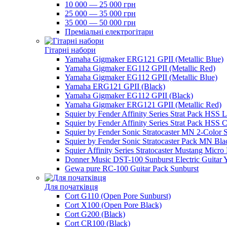
10 000 — 25 000 грн
25 000 — 35 000 грн
35 000 — 50 000 грн
Преміальні електрогітари
Гітарні набори
Yamaha Gigmaker ERG121 GPII (Metallic Blue)
Yamaha Gigmaker EG112 GPII (Metallic Red)
Yamaha Gigmaker EG112 GPII (Metallic Blue)
Yamaha ERG121 GPII (Black)
Yamaha Gigmaker EG112 GPII (Black)
Yamaha Gigmaker ERG121 GPII (Metallic Red)
Squier by Fender Affinity Series Strat Pack HSS 
Squier by Fender Affinity Series Strat Pack HSS C
Squier by Fender Sonic Stratocaster MN 2-Color 
Squier by Fender Sonic Stratocaster Pack MN Bla
Squier Affinity Series Stratocaster Mustang Micro
Donner Music DST-100 Sunburst Electric Guitar 
Gewa pure RC-100 Guitar Pack Sunburst
Для початківця
Cort G110 (Open Pore Sunburst)
Cort X100 (Open Pore Black)
Cort G200 (Black)
Cort CR100 (Black)